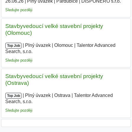
26.06.26
|
Plný úvazek
|
Pardubice
|
DISPONERO s.r.o.
Sledujte později
Stavbyvedoucí velké stavební projekty
(Olomouc)
|
|
Plný úvazek
|
Olomouc
|
Talentor Advanced
Top Job
Search, s.r.o.
|
Sledujte později
Stavbyvedoucí velké stavební projekty
(Ostrava)
|
|
Plný úvazek
|
Ostrava
|
Talentor Advanced
Top Job
Search, s.r.o.
|
Sledujte později