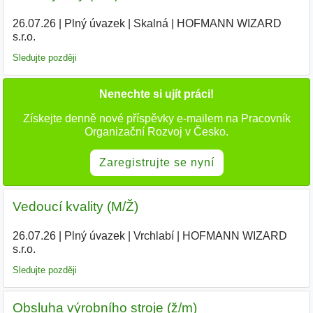
26.07.26
|
Plný úvazek
|
Skalná
|
HOFMANN WIZARD
s.r.o.
Sledujte později
Nenechte si ujít práci!
Získejte denně nové příspěvky e-mailem na Pracovník
Organizační Rozvoj v Česko.
Zaregistrujte se nyní
Vedoucí kvality (M/Ž)
26.07.26
|
Plný úvazek
|
Vrchlabí
|
HOFMANN WIZARD
s.r.o.
|
Sledujte později
Obsluha výrobního stroje (ž/m)