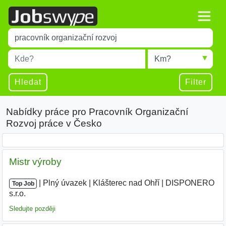
Title
Type 1 or more characters for results.
Místo
Radius
Type 1 or more characters for results.
Hledat
Filter
Nabídky práce pro Pracovník Organizační
Rozvoj práce v Česko
Mistr výroby
|
|
Plný úvazek
|
Klášterec nad Ohří
|
DISPONERO
Top Job
s.r.o.
Sledujte později