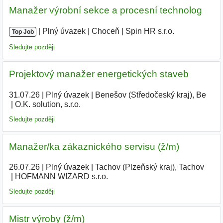
Manažer výrobní sekce a procesní technolog
|
|
Plný úvazek
|
Choceň
|
Spin HR s.r.o.
Top Job
Sledujte později
Projektový manažer energetických staveb
31.07.26
|
Plný úvazek
|
Benešov (Středočeský kraj), Be
|
O.K. solution, s.r.o.
Sledujte později
Manažer/ka zákaznického servisu (ž/m)
26.07.26
|
Plný úvazek
|
Tachov (Plzeňský kraj), Tachov
|
HOFMANN WIZARD s.r.o.
Sledujte později
Mistr výroby (ž/m)