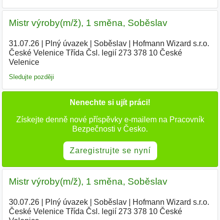
Mistr výroby(m/ž), 1 směna, Soběslav
31.07.26
|
Plný úvazek
|
Soběslav
|
Hofmann Wizard s.r.o.
České Velenice Třída Čsl. legií 273 378 10 České
Velenice
Sledujte později
Nenechte si ujít práci!
Získejte denně nové příspěvky e-mailem na Pracovník
Bezpečnosti v Česko.
Zaregistrujte se nyní
Mistr výroby(m/ž), 1 směna, Soběslav
30.07.26
|
Plný úvazek
|
Soběslav
|
Hofmann Wizard s.r.o.
České Velenice Třída Čsl. legií 273 378 10 České