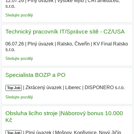
12.07.26
|
Plný úvazek
|
Vysoké Mýto
|
CRI ameba.eu,
s.r.o.
|
Sledujte později
Technický pracovník IT/Správce sítě - CZ/USA
06.07.26
|
Plný úvazek
|
Ralsko, Čtveřín
|
KV Final Ralsko
s.r.o.
|
Sledujte později
Specialista BOZP a PO
|
|
Zkrácený úvazek
|
Liberec
|
DISPONERO s.r.o.
Top Job
Sledujte později
Obsluha licího stroje |Náborový bonus 10.000
Kč
|
|
Plný úvazek
|
Mošnov, Kopřivnice, Nový Jičín
|
Top Job