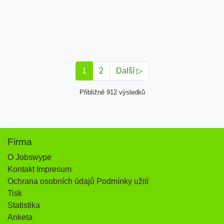
1
2
Další ▷
Přibližně 912 výsledků
Firma
O Jobswype
Kontakt Impresum
Ochrana osobních údajů Podmínky užití
Tisk
Statistika
Anketa