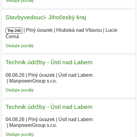
Sledujte později
Stavbyvedoucí- Jihočeský kraj
|
|
Plný úvazek
|
Hluboká nad Vltavou
|
Lucie
Top Job
Černá
Sledujte později
Technik údržby - Ústí nad Labem
06.08.26
|
Plný úvazek
|
Ústí nad Labem
|
ManpowerGroup s.r.o.
Sledujte později
Technik údržby - Ústí nad Labem
04.08.26
|
Plný úvazek
|
Ústí nad Labem
|
ManpowerGroup s.r.o.
Sledujte později