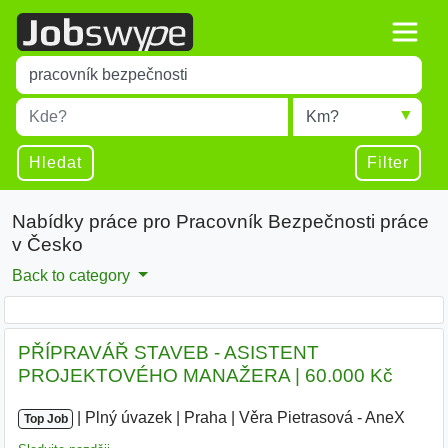
Title
Type 1 or more characters for results.
Místo
Radius
Type 1 or more characters for results.
Hledat
Filter
Nabídky práce pro Pracovník Bezpečnosti práce
v Česko
Back to category
PŘÍPRAVÁŘ STAVEB - ASISTENT
PROJEKTOVÉHO MANAŽERA | 60.000 Kč
|
|
Plný úvazek
|
Praha
|
Věra Pietrasová - AneX
|
Top Job