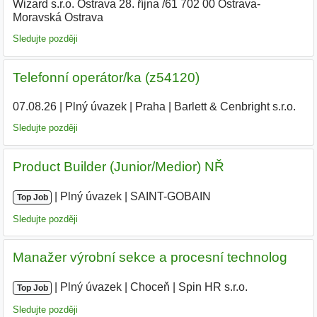
Wizard s.r.o. Ostrava 28. října /61 702 00 Ostrava-
Moravská Ostrava
Sledujte později
Telefonní operátor/ka (z54120)
07.08.26
|
Plný úvazek
|
Praha
|
Barlett & Cenbright s.r.o.
Sledujte později
Product Builder (Junior/Medior) NŘ
|
|
Plný úvazek
|
SAINT-GOBAIN
Top Job
Sledujte později
Manažer výrobní sekce a procesní technolog
|
|
Plný úvazek
|
Choceň
|
Spin HR s.r.o.
Top Job
Sledujte později