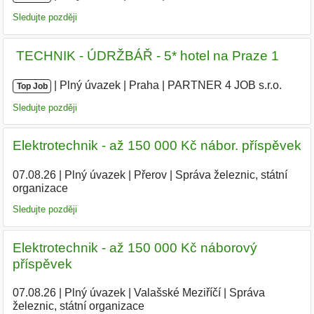
Sledujte později
️ TECHNIK - ÚDRŽBÁŘ - 5* hotel na Praze 1 ️
|
|
Plný úvazek
|
Praha
|
PARTNER 4 JOB s.r.o.
|
Top Job
Sledujte později
Elektrotechnik - až 150 000 Kč nábor. příspěvek
07.08.26
|
Plný úvazek
|
Přerov
|
Správa železnic, státní
organizace
Sledujte později
Elektrotechnik - až 150 000 Kč náborový
příspěvek
07.08.26
|
Plný úvazek
|
Valašské Meziříčí
|
Správa
železnic, státní organizace