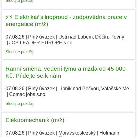
Sledujte později
⚡️⚡️ Elektrikář silnoproud - zodpovědná práce v
energetice (m/ž)
07.08.26
|
Plný úvazek
|
Ústí nad Labem, Děčín, Povrly
|
JOB LEADER EUROPE s.r.o.
|
Sledujte později
Ranní směna, vedení týmu a mzda od 45 000
Kč. Přidejte se k nám
07.08.26
|
Plný úvazek
|
Lipník nad Bečvou, Valašské Me
|
Comac jobs s.r.o.
|
Sledujte později
Elektromechanik (m/ž)
07.08.26
|
Plný úvazek
|
Moravskoslezský
|
Hofmann