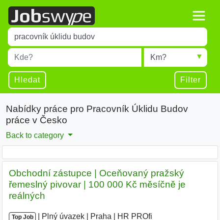
Title
Type 1 or more characters for results.
Místo
Radius
Type 1 or more characters for results.
Hledat
Filter
Nabídky práce pro Pracovník Úklidu Budov
práce v Česko
Back to category
Obchodní zástupce | Oceňovaný pražský
řemeslný pivovar | 100 000 Kč měsíčně je
reálných
|
|
Plný úvazek
|
Praha
|
HR PROfi
|
Top Job