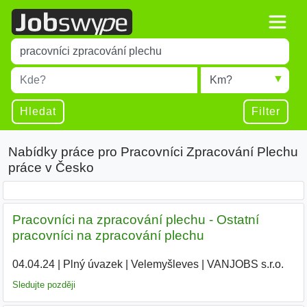
Title
Type 1 or more characters for results.
Místo
Radius
Type 1 or more characters for results.
Hledat
Filter
Nabídky práce pro Pracovníci Zpracování Plechu
práce v Česko
Pracovníci na zpracování plechu - Ostatní
pracovníci na zpracování plechu
04.04.24
|
Plný úvazek
|
Velemyšleves
|
VANJOBS s.r.o.
|
Sledujte později