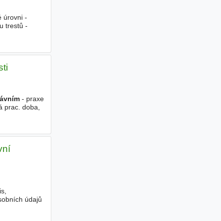
 úrovni -
 trestů -
ti
rávním
- praxe
á prac. doba,
vní
is,
sobních údajů