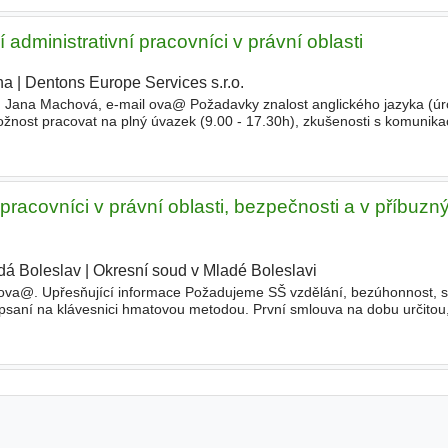
 administrativní pracovníci v právní oblasti
ha
|
Dentons Europe Services s.r.o.
|
a Machová, e-mail ova@ Požadavky znalost anglického jazyka (úr
ožnost pracovat na plný úvazek (9.00 - 17.30h), zkušenosti s komunika
st pracovat s kolegy na dálku/v on-line
pracovníci v právní oblasti, bezpečnosti a v příbuzn
dá Boleslav
|
Okresní soud v Mladé Boleslavi
|
ova@. Upřesňující informace Požadujeme SŠ vzdělání, bezúhonnost, sp
 psaní na klávesnici hmatovou metodou. První smlouva na dobu určitou
stnanecké výhody - 5 týd