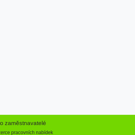
ro zaměstnavatelé
zerce pracovních nabídek