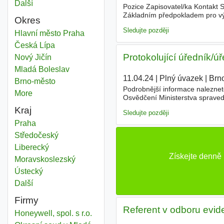
Další
města
Pozice Zapisovatel/ka Kontakt S
Základním předpokladem pro výk
Okres
dobrá znalost práce a psaní na 
Sledujte později
Pracovníci právní oblasti
Hlavní město Praha
Okres
Pracovníci právní oblasti
Česká Lípa
Okres
Protokolující úředník/úř
Pracovníci právní oblasti
Nový Jičín
Okres
Pracovníci právní oblasti
Mladá Boleslav
Okres
11.04.24
|
Plný úvazek
|
Brn
Pracovníci právní oblasti
Brno-město
Okres
Podrobnější informace nalezne
More
districts
Osvědčení Ministerstva spravedl
pružná pracovní doba, 5 týdnů 
Kraj
Sledujte později
Pracovníci právní oblasti
Praha
Kraj
Pracovníci právní oblasti
Středočeský
Kraj
Pracovníci právní oblasti
Liberecký
Kraj
Získejte denně 
Pracovníci právní oblasti
Moravskoslezský
Kraj
Pracovníci právní oblasti
Ústecký
Kraj
Další
kraj
Firmy
Referent v odboru evide
Honeywell, spol. s r.o.