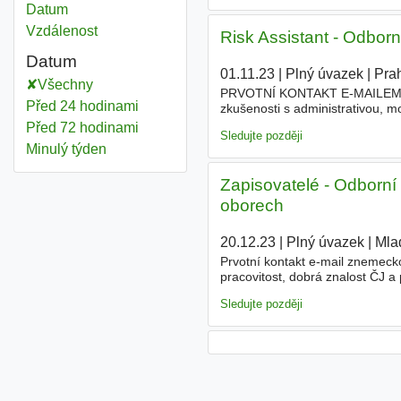
Datum
Vzdálenost
Risk Assistant - Odborní
Datum
01.11.23
|
Plný úvazek
|
Pra
Všechny
PRVOTNÍ KONTAKT E-MAILEM Jan
Před 24 hodinami
zkušenosti s administrativou, m
mezinárodním prostředí, schopno
Před 72 hodinami
Sledujte později
Minulý týden
Zapisovatelé - Odborní 
oborech
20.12.23
|
Plný úvazek
|
Mla
Prvotní kontakt e-mail znemeck
pracovitost, dobrá znalost ČJ a
změna na dobu neurčitou. Zamě
Sledujte později