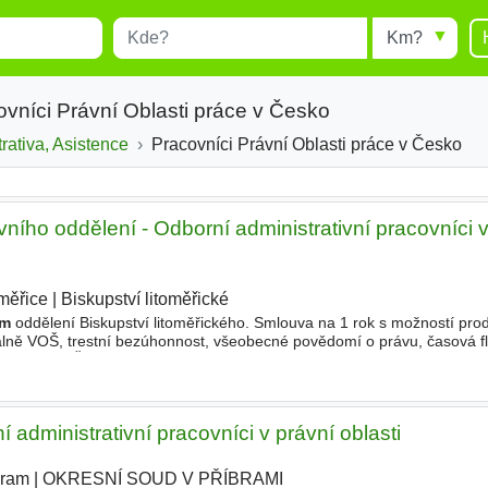
Místo
Radius
esults.
Type 1 or more characters for
results.
vníci Právní Oblasti práce v Česko
trativa, Asistence
Pracovníci Právní Oblasti práce v Česko
vního oddělení - Odborní administrativní pracovníci v
měřice
|
Biskupství litoměřické
|
ím
oddělení Biskupství litoměřického. Smlouva na 1 rok s možností pro
lně VOŠ, trestní bezúhonnost, všeobecné povědomí o právu, časová flex
ce, výhodou ŘP sk. B. Zaměstnanecké výhody
 administrativní pracovníci v právní oblasti
bram
|
OKRESNÍ SOUD V PŘÍBRAMI
|