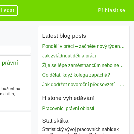
Hledat
Přihlásit se
Latest blog posts
Pondělí v práci – začněte nový týden s motivací
Jak zvládnout děti a práci
 právní
Žije se lépe zaměstnancům nebo nezavislým pracovníkům
Co dělat, když kolega zapáchá?
Jak dodržet novoroční předsevzetí – naše tipy pro dobrý začátek roku 2018
dloužení na
ibilita,
Historie vyhledávání
Pracovníci právní oblasti
Statisktika
Statistický vývoj pracovních nabídek