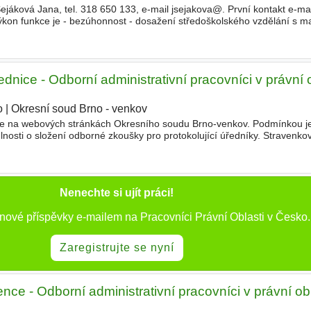
ejáková Jana, tel. 318 650 133, e-mail jsejakova@. První kontakt e-ma
on funkce je - bezúhonnost - dosažení středoškolského vzdělání s mat
PC - psaní všemi deseti - dobrá
ednice - Odborní administrativní pracovníci v právní o
o
|
Okresní soud Brno - venkov
|
te na webových stránkách Okresního soudu Brno-venkov. Podmínkou je
nosti o složení odborné zkoušky pro protokolující úředníky. Stravenko
dovolené, 5 dnů indispozičního volna
Nenechte si ujít práci!
nové příspěvky e-mailem na Pracovníci Právní Oblasti v Česko.
Zaregistrujte se nyní
nce - Odborní administrativní pracovníci v právní obl