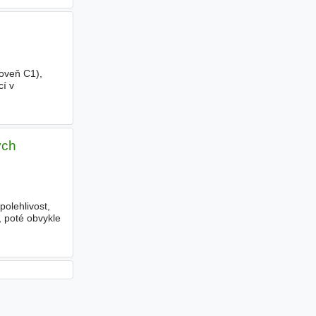
oveň C1),
cí v
ých
olehlivost,
, poté obvykle