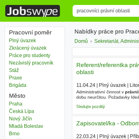
Title
Type 1 or more characters for r
Nabídky práce pro Praco
Pracovní poměr
Plný úvazek
Domů
Sekretariát, Adminis
Zkrácený úvazek
Práce pro studenty
Nezávislý pracovník
Referent/referentka prá
Stáž
oblasti
Praxe
Brigáda
11.04.24
|
Plný úvazek
|
Lito
Administrativní činnost v
právn
Město
dobu neurčitou. Požadavky Ideá
znalost práce na PC - MS Offi
Pracovníci právní oblasti
Praha
Sledujte později
Pracovníci právní oblasti
Česká Lípa
Pracovníci právní oblasti
Nový Jičín
Zapisovatel/ka - Odborní
Pracovníci právní oblasti
Mladá Boleslav
Pracovníci právní oblasti
Brno
22.03.24
|
Plný úvazek
|
Pří