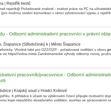
ha
|
Rejstřík trestů
|
il rejstrik@ Požadované znalosti - znalost práce na PC na uživatelské
 (pro možnou osobní komunikaci v rámci vyhotovování výpisu z rejstříku
právních
předpisech
u - Odborní administrativní pracovníci v právní oblas
o, Šlapanice (Středočeský k
|
Město Šlapanice
|
lefonicky. Vhodné také pro OZZ/OZP. - pořadované vzdělání v oboru
p
ace viz https///volna-mista Zaměstnanecké výhody odborný rozvoj, pružn
avu, benefitní program
strativní pracovník/pracovnice - Odborní administrati
sti
dubice
|
Krajský soud v Hradci Králové
|
stříku. K přihlášce k účasti na výběrovém řízení připojte motivační dop
řenou kopii nejvyššího dosaženého vzdělání, souhlas se zpracováním o
 minimální zaručené mzdy 21.800,- Kč, plat bude sta