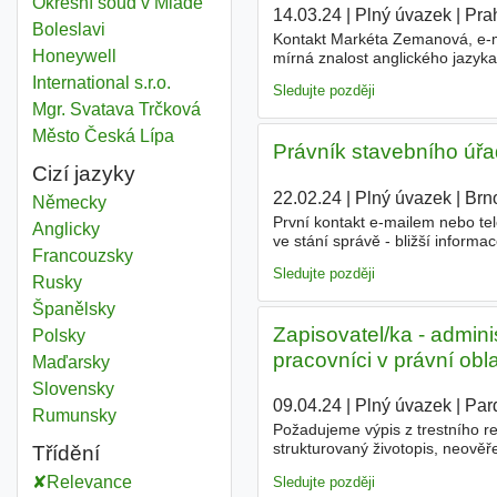
Okresní soud v Mladé
14.03.24
|
Plný úvazek
|
Pra
Boleslavi
Kontakt Markéta Zemanová, e-ma
Honeywell
mírná znalost anglického jazyka
schopnost základní orientace v
International s.r.o.
Sledujte později
Mgr. Svatava Trčková
Město Česká Lípa
Právník stavebního úřad
Cizí jazyky
22.02.24
|
Plný úvazek
|
Brn
Německy
První kontakt e-mailem nebo te
Anglicky
ve stání správě - bližší inform
Francouzsky
5 týdnů dovolené, přísp. na str
Sledujte později
Rusky
Španělsky
Zapisovatel/ka - admini
Polsky
pracovníci v právní obla
Maďarsky
Slovensky
09.04.24
|
Plný úvazek
|
Par
Rumunsky
Požadujeme výpis z trestního rej
strukturovaný životopis, neově
Třídění
Zaměstnance doplatíme do výše
Relevance
Sledujte později