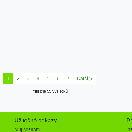
1
2
3
4
5
6
7
Další ▷
Přibližně 55 výsledků
Užitečné odkazy
P
Můj seznam
In