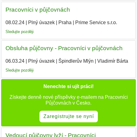
Pracovníci v půjčovnách
08.02.24
|
Plný úvazek
|
Praha
|
Prime Service s.r.o.
|
Sledujte později
Obsluha půjčovny - Pracovníci v půjčovnách
06.03.24
|
Plný úvazek
|
Špindlerův Mlýn
|
Vladimír Bárta
|
Sledujte později
Nenechte si ujít práci!
Získejte denně nové příspěvky e-mailem na Pracovníci
Půjčovnách v Česko.
Zaregistrujte se nyní
Vedoucí půjčovny lyží - Pracovníci