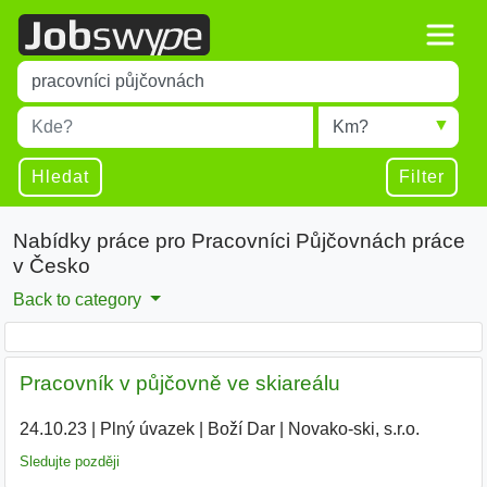
Title
Type 1 or more characters for results.
Místo
Radius
Type 1 or more characters for results.
Hledat
Filter
Nabídky práce pro Pracovníci Půjčovnách práce
v Česko
Back to category
Pracovník v půjčovně ve skiareálu
24.10.23
|
Plný úvazek
|
Boží Dar
|
Novako-ski, s.r.o.
Sledujte později