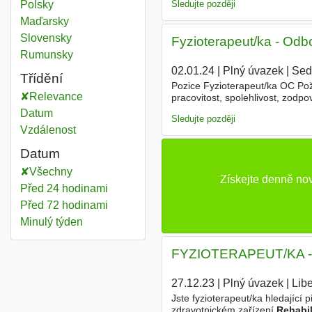
Sledujte později
Polsky
Maďarsky
Slovensky
Fyzioterapeut/ka - Odbor
Rumunsky
02.01.24
|
Plný úvazek
|
Sed
Třídění
Pozice Fyzioterapeut/ka OC Po
Relevance
pracovitost, spolehlivost, zod
finanční podpora dalšího vzděláv
Datum
Sledujte později
Vzdálenost
Datum
Všechny
Získejte denně nov
Před 24 hodinami
Před 72 hodinami
Minulý týden
FYZIOTERAPEUT/KA - Odb
27.12.23
|
Plný úvazek
|
Lib
Jste fyzioterapeut/ka hledající 
zdravotnickém zařízení
Rehabil