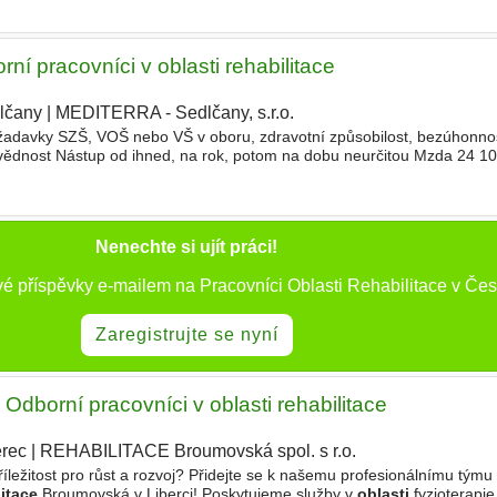
ní pracovníci v oblasti rehabilitace
lčany
|
MEDITERRA - Sedlčany, s.r.o.
|
žadavky SZŠ, VOŠ nebo VŠ v oboru, zdravotní způsobilost, bezúhonno
povědnost Nástup od ihned, na rok, potom na dobu neurčitou Mzda 24 1
ání, příspěvek na sportovní aktivity- karta multisp
Nenechte si ujít práci!
é příspěvky e-mailem na Pracovníci Oblasti Rehabilitace v Čes
Zaregistrujte se nyní
orní pracovníci v oblasti rehabilitace
erec
|
REHABILITACE Broumovská spol. s r.o.
|
příležitost pro růst a rozvoj? Přidejte se k našemu profesionálnímu tý
itace
Broumovská v Liberci! Poskytujeme služby v
oblasti
fyzioterapie