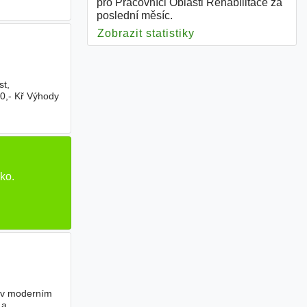
pro Pracovníci Oblasti Rehabilitace za
poslední měsíc.
Zobrazit statistiky
pro Pracovníci Oblas
st,
00,- Kř Výhody
ko.
mu v moderním
 a