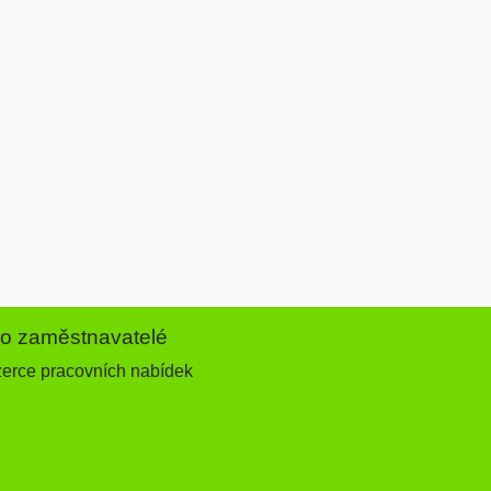
ro zaměstnavatelé
zerce pracovních nabídek