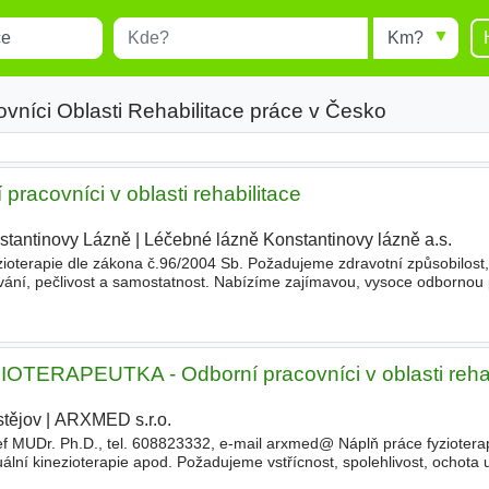
Místo
Radius
esults.
Type 1 or more characters for
results.
vníci Oblasti Rehabilitace práce v Česko
pracovníci v oblasti rehabilitace
stantinovy Lázně
|
Léčebné lázně Konstantinovy lázně a.s.
|
ioterapie dle zákona č.96/2004 Sb. Požadujeme zdravotní způsobilost, 
ání, pečlivost a samostatnost. Nabízíme zajímavou, vysoce odbornou 
ických a ortopedických pacientů, možnost dalšího odborného
ERAPEUTKA - Odborní pracovníci v oblasti rehab
stějov
|
ARXMED s.r.o.
|
 MUDr. Ph.D., tel. 608823332, e-mail arxmed@ Náplň práce fyzioterap
uální kinezioterapie apod. Požadujeme vstřícnost, spolehlivost, ochota 
tatnost a zodpovědnost, ukončené bakalář