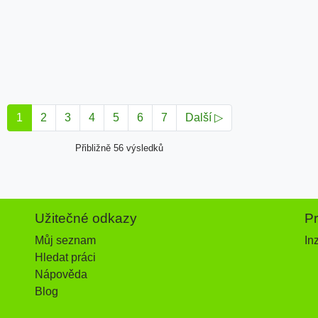
1
2
3
4
5
6
7
Další ▷
Přibližně 56 výsledků
Užitečné odkazy
P
Můj seznam
In
Hledat práci
Nápověda
Blog