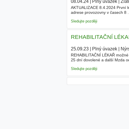
08.04.24
|
Plný úvazek
|
Zla
AKTUALIZACE 8.4.2024 První kon
adrese provozovny v časech 8 
hod.) vhodné i pro OZZ, OZP
Sledujte později
REHABILITAČNÍ LÉKAŘ - 
25.09.23
|
Plný úvazek
|
Nýr
REHABILITAČNÍ LÉKAŘ možné i v
25 dní dovolené a další Mzda o
IHNED KontaktHomolková Veronik
Sledujte později