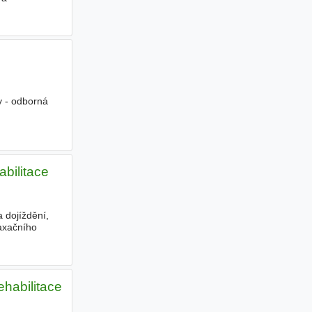
y - odborná
abilitace
 dojíždění,
laxačního
ehabilitace