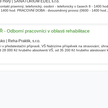
té Hory
|
SANATORIUM EDEL s.r.o.
|
takt písemný, telefonický, osobní - telefonicky v časech 8 - 1400 hod
. 1400 hod. PRACOVNÍ DOBA - dvousměnný provoz (0600 - 1400 hod.;
Odborní pracovníci v oblasti rehabilitace
sko
|
Reha-Praktik, s.r.o.
|
 předatestační přípravě, VŠ Nabízíme příspěvek na stravování, úhra
d 28 000 Kč hrubého absolventi VŠ, od 35 200 Kč hrubého atestovaní
a Bc., tel. 605 424 603, e-mail