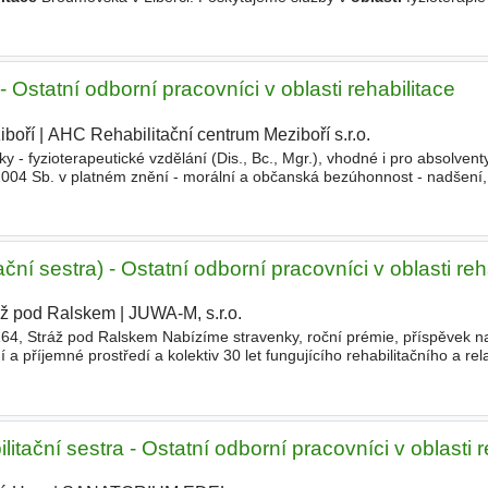
Specializujeme se na ambulantní léčbu pohybového
tatní odborní pracovníci v oblasti rehabilitace
iboří
|
AHC Rehabilitační centrum Meziboří s.r.o.
|
fyzioterapeutické vzdělání (Dis., Bc., Mgr.), vhodné i pro absolvent
2004 Sb. v platném znění - morální a občanská bezúhonnost - nadšení,
hopnost a pochopení týmové spolupráce - základní znalost pr
ační sestra) - Ostatní odborní pracovníci v oblasti reh
áž pod Ralskem
|
JUWA-M, s.r.o.
|
64, Stráž pod Ralskem Nabízíme stravenky, roční prémie, příspěvek na
 a příjemné prostředí a kolektiv 30 let fungujícího rehabilitačního a re
litační sestra - Ostatní odborní pracovníci v oblasti r