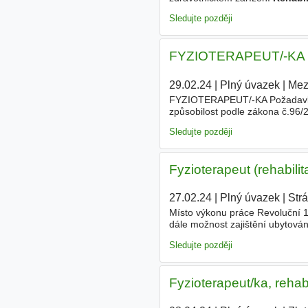
rehabilitace
již od roku 1998. 
Sledujte později
FYZIOTERAPEUT/-KA - Os
29.02.24
|
Plný úvazek
|
Mez
FYZIOTERAPEUT/-KA Požadavky - 
způsobilost podle zákona č.96/
samostatnost, spolehlivost - sc
Sledujte později
Fyzioterapeut (rehabilit
27.02.24
|
Plný úvazek
|
Str
Místo výkonu práce Revoluční 1
dále možnost zajištění ubytování
zařízení
Sledujte později
Fyzioterapeut/ka, rehabi