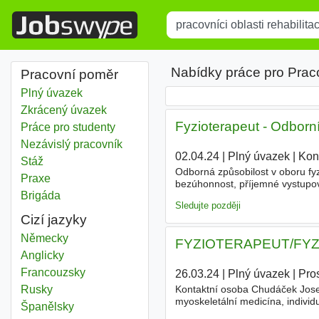
Title
Type 1 or more characters for r
Nabídky práce pro Praco
Pracovní poměr
Plný úvazek
Zkrácený úvazek
Fyzioterapeut - Odborní 
Práce pro studenty
Nezávislý pracovník
02.04.24
|
Plný úvazek
|
Kon
Stáž
Odborná způsobilost v oboru fyz
Praxe
bezúhonnost, příjemné vystupov
Brigáda
zejména se skupinami kardiolog
Sledujte později
Cizí jazyky
Německy
FYZIOTERAPEUT/FYZIOT
Anglicky
Francouzsky
26.03.24
|
Plný úvazek
|
Pro
Rusky
Kontaktní osoba Chudáček Josef
myoskeletální medicína, individ
Španělsky
věcem, komunikativnost, samos