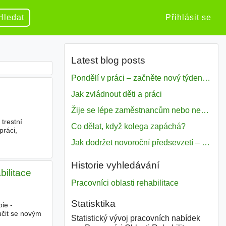
Hledat
Přihlásit se
Latest blog posts
Pondělí v práci – začněte nový týden s motivací
Jak zvládnout děti a práci
Žije se lépe zaměstnancům nebo nezavislým pracovníkům
trestní
Co dělat, když kolega zapáchá?
práci,
Jak dodržet novoroční předsevzetí – naše tipy pro dobrý začátek roku 2018
Historie vyhledávání
ilitace
Pracovníci oblasti rehabilitace
Statisktika
ie -
učit se novým
Statistický vývoj pracovních nabídek