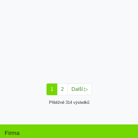
1
2
Další ▷
Přibližně 314 výsledků
Firma