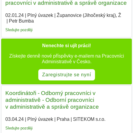
pracovníci v administrativě a správě organizace
02.01.24
|
Plný úvazek
|
Županovice (Jihočeský kraj), Ž
|
Petr Bumba
|
Sledujte později
Nenechte si ujít práci!
Získejte denně nové příspěvky e-mailem na Pracovníci
Administrativě v Česko.
Zaregistrujte se nyní
Koordinátoři - Odborný pracovníci v
administrativě - Odborní pracovníci
v administrativě a správě organizace
03.04.24
|
Plný úvazek
|
Praha
|
SITEKOM s.r.o.
|
Sledujte později