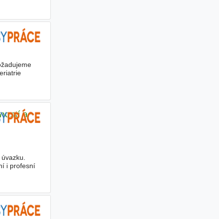
Požadujeme
riatrie
ností a
 úvazku.
 i profesní