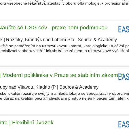
boru všeobecné
lékařství
, atestaci v oboru oftalmologie, • profesionáln
nost, spolehlivost a zájem o další odborný rozvoj. Nabízíme
Naučte se USG cév - praxe není podmínkou
ek
|
Roztoky, Brandýs nad Labem-Sta
|
Source & Academy
|
tě se zaměřením na ultrazvukovou, interní, kardiologickou a cévní pé
ecializací v oboru vnitřní
lékařství
se zájmem o ultrazvukové vyšetření
emné a podporující prostředí, moderní vybavení
Moderní poliklinika v Praze se stabilním zázemím
lupy nad Vltavou, Kladno (P
|
Source & Academy
|
ské lokalitě rozšiřuje svůj tým a hledá lékaře se specializací v oboru vn
 důraz na kvalitní péči a individuální přístup nejen k pacientům, ale i 
 Profesionální a empatický
ra | Flexibilní úvazek