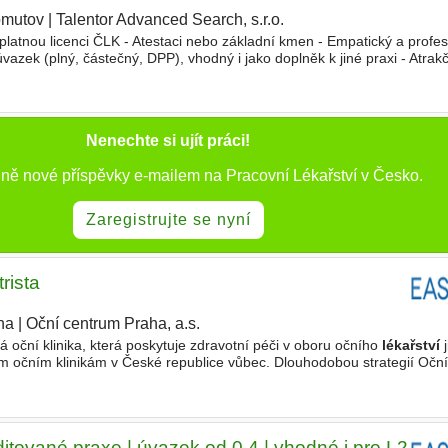
mutov
|
Talentor Advanced Search, s.r.o.
platnou licenci ČLK - Atestaci nebo základní kmen - Empatický a profes
vazek (plný, částečný, DPP), vhodný i jako doplněk k jiné praxi - Atrakč
ek na dopravu, dny volna navíc) - Možnost
Nenechte si ujít práci!
nně nové příspěvky e-mailem na Pracovní Lékařství v Česko.
Zaregistrujte se nyní
rista
ha
|
Oční centrum Praha, a.s.
|
oční klinika, která poskytuje zdravotní péči v oboru očního
lékařství
j
ším očním klinikám v České republice vůbec. Dlouhodobou strategií Očn
ozšiřování nabídky služeb souvisejících
ditované praxe | úvazek od 0,4 | vhodné i pro L2