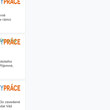
erně
v rámci
 Ústecký
ktického
Příjemné,
? Do zavedené
adat Váš