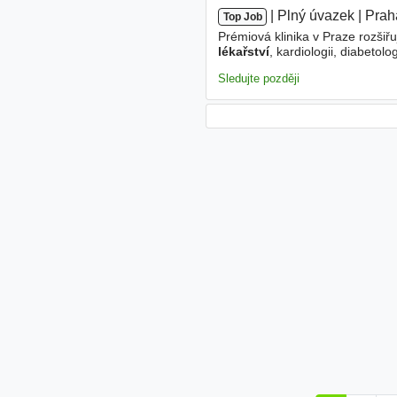
|
|
Plný úvazek
|
Prah
Top Job
Prémiová klinika v Praze rozšiřu
lékařství
, kardiologii, diabeto
spolupráci s dalšími specialisty 
Sledujte později