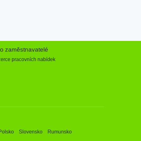
ro zaměstnavatelé
zerce pracovních nabídek
Polsko
Slovensko
Rumunsko