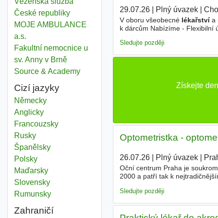
Vězeňská služba
29.07.26
|
Plný úvazek
|
Cho
České republiky
V oboru všeobecné
lékařství
a 
MOJE AMBULANCE
k dárcům Nabízíme - Flexibilní ú
a.s.
(Cafeteria, Multisport, příspěv
Sledujte později
Fakultní nemocnice u
sv. Anny v Brně
Source & Academy
Získejte de
Cizí jazyky
Německy
Anglicky
Francouzsky
Rusky
Optometristka - optomet
Španělsky
26.07.26
|
Plný úvazek
|
Pra
Polsky
Oční centrum Praha je soukromá 
Maďarsky
2000 a patří tak k nejtradičněj
Slovensky
Praha je postupné rozvíjení a r
Sledujte později
Rumunsky
Zahraničí
Praktický lékař do akre