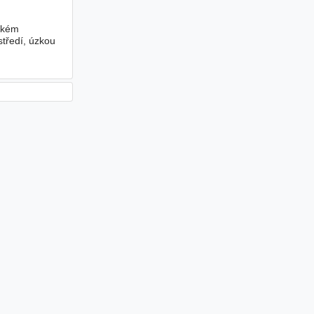
ickém
tředí, úzkou