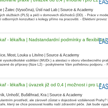
xe
|
Žatec (Vysočina), Ústí nad Lab
|
Source & Academy
|
kých službách (PLS) a péči v domovech důchodců (DD). - Práce v mod
odborných konzultací s kolegy přímo na pracovišti. - Efektivní provoz 
dbornou způsobilost v oboru všeobecného praktického
lékařství
ař - lékařka | Nadstandardní podmínky a flexibilita |
ice, Most, Louka u Litvíno
|
Source & Academy
|
ené vysokoškolské vzdělání (MUDr.) a atestaci v oboru všeobecného pra
ařazené do přípravy (fáze L2) - poskytneme Vám potřebnou podporu. - 
o dlouhodobou práci s pacienty. - Zodpovědný přístup k chodu
ař - lékařka | úvazek již od 0,4 | možnost i pro L2
ník, Unhošť, Buštěhrad, Kra
|
Source & Academy
|
lantním prostředí, ale zároveň zůstat v dojezdové vzdálenosti Prahy
ře, který se chce posouvat kvalitu naší zdravotní péče. Jak bude vyp