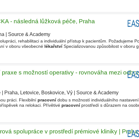
starost kompletní ambulantní péči o registrované
A - následná lůžková péče, Praha
ha
|
Source & Academy
|
upráci, rehabilitaci a individuální přístup k pacientům. Požadujeme 
ání v oboru všeobecné
lékařství
Specializovanou způsobilost v oboru ge
cializační přípravy v interních oborech či geriatrii
raxe s možností operativy - rovnováha mezi odbor
e
|
Praha, Letovice, Boskovice, Vý
|
Source & Academy
|
u práci. Flexibilní
pracovní
dobu s možností individuálního nastavení
říspěvek na relokaci. Přívětivé
pracovní
prostředí s důrazem na osobní
lské Typ
pracovního
poměru Plný úvazek, Zkrácený
vá spolupráce v prostředí prémiové kliniky | Praha