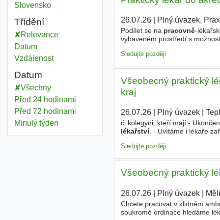
Pracovní lékařství
Slovensko
26.07.26
|
Plný úvazek, Pra
Třídění
Podílet se na
pracovně
-lékařs
Relevance
vybaveném prostředí s možností 
Datum
sdílené praxe. Požadujeme - O
Sledujte později
Vzdálenost
Datum
Všeobecný praktický lék
Všechny
kraj
Před 24 hodinami
Před 72 hodinami
26.07.26
|
Plný úvazek
|
Tepl
Minulý týden
či kolegyni, kteří mají - Ukonč
lékařství
. - Uvítáme i lékaře z
empatické vystupování a zájem 
Sledujte později
Všeobecný praktický lék
26.07.26
|
Plný úvazek
|
Měl
Chcete pracovat v klidném ambu
soukromé ordinace hledáme léka