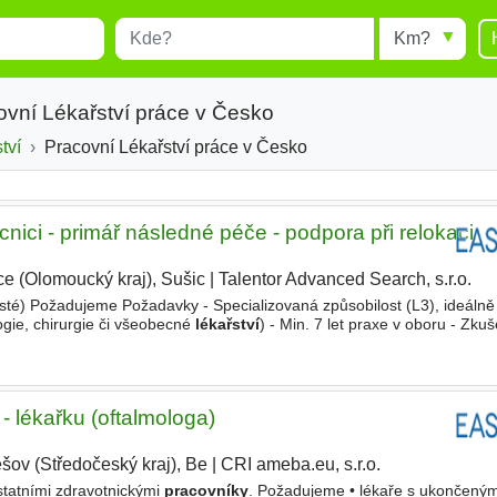
Místo
Radius
esults.
Type 1 or more characters for
results.
ovní Lékařství práce v Česko
tví
Pracovní Lékařství práce v Česko
ici - primář následné péče - podpora při relokaci
ce (Olomoucký kraj), Sušic
|
Talentor Advanced Search, s.r.o.
|
nisté) Požadujeme Požadavky - Specializovaná způsobilost (L3), ideálně
gie, chirurgie či všeobecné
lékařství
) - Min. 7 let praxe v oboru - Zkuš
Dobrá znalost češtiny (pozice je otevřena
- lékařku (oftalmologa)
šov (Středočeský kraj), Be
|
CRI ameba.eu, s.r.o.
tatními zdravotnickými
pracovníky
. Požadujeme • lékaře s ukončený