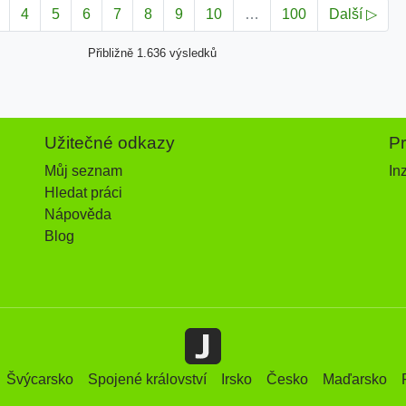
4
5
6
7
8
9
10
…
100
Další ▷
Přibližně 1.636 výsledků
Užitečné odkazy
P
Můj seznam
In
Hledat práci
Nápověda
Blog
Švýcarsko
Spojené království
Irsko
Česko
Maďarsko