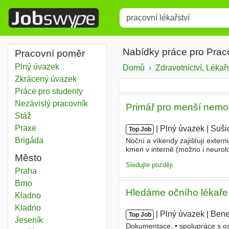
Title
Type 1 or more characters for r
Nabídky práce pro Prac
Pracovní poměr
Plný úvazek
Domů
Zdravotnictví, Lékařs
Zkrácený úvazek
Práce pro studenty
Nezávislý pracovník
Primář pro menší nemocn
Stáž
Praxe
|
|
Plný úvazek
|
Suši
Top Job
Brigáda
Noční a víkendy zajišťují exter
kmen v interně (možno i neurolo
Město
vedením vítány, ne podmínkou - 
Sledujte později
Pracovní lékařství
Praha
Pracovní lékařství
Brno
Hledáme očního lékaře 
Pracovní lékařství
Kladno
Pracovní lékařství
Kladno
|
|
Plný úvazek
|
Bene
Top Job
Pracovní lékařství
Jeseník
Dokumentace, • spolupráce s os