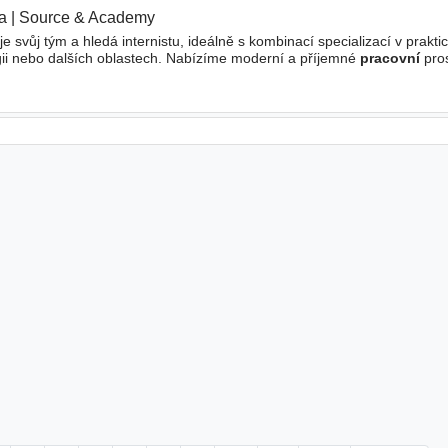
a
|
Source & Academy
|
je svůj tým a hledá internistu, ideálně s kombinací specializací v prakt
logii nebo dalších oblastech. Nabízíme moderní a příjemné
pracovní
pros
napříč obory, kvalitní vybavení a prostor