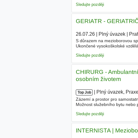
pracovní
den? - Vezmete si na 
Sledujte později
GERIATR - GERIATRIČK
26.07.26
|
Plný úvazek
|
Pra
S důrazem na mezioborovou spol
Ukončené vysokoškolské vzděl
výhodou Případně zařazení do spe
Sledujte později
CHIRURG - Ambulantní p
osobním životem
|
|
Plný úvazek, Prax
Top Job
Zázemí a prostor pro samostatno
Možnost služebního bytu nebo p
rovnováhu. Vzdělání Vysokoško
Sledujte později
INTERNISTA | Mezioboro