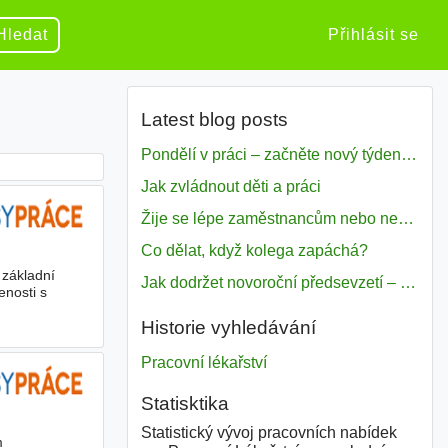
Hledat
Přihlásit se
Latest blog posts
Pondělí v práci – začněte nový týden s motivací
Jak zvládnout děti a práci
Žije se lépe zaměstnancům nebo nezavislým pracovníkům
Co dělat, když kolega zapáchá?
 základní
Jak dodržet novoroční předsevzetí – naše tipy pro dobrý začátek roku 2018
enosti s
Historie vyhledávání
Pracovní lékařství
Statisktika
Statistický vývoj pracovních nabídek
m