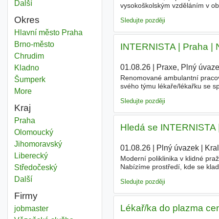
Další
města
vysokoškolským vzděláním v o
přístup k pacientům, • samostat
Okres
Sledujte později
Pracovní lékařství
Hlavní město Praha
Okres
Pracovní lékařství
Brno-město
Okres
INTERNISTA | Praha | 
Pracovní lékařství
Chrudim
Okres
01.08.26
|
Praxe, Plný úvaz
Pracovní lékařství
Kladno
Okres
Renomované ambulantní pracoviš
Pracovní lékařství
Šumperk
Okres
svého týmu lékaře/lékařku se sp
More
districts
částečný úvazek. Nabízíme příj
Sledujte později
Kraj
Pracovní lékařství
Praha
Kraj
Hledá se INTERNISTA | 
Pracovní lékařství
Olomoucký
Kraj
Pracovní lékařství
Jihomoravský
Kraj
01.08.26
|
Plný úvazek
|
Kra
Pracovní lékařství
Liberecký
Kraj
Moderní poliklinika v klidné praž
Nabízíme prostředí, kde se klade
Pracovní lékařství
Středočeský
Kraj
Požadujeme • Atestaci v oboru •
Další
kraj
Sledujte později
Firmy
Lékař/ka do plazma cent
jobmaster