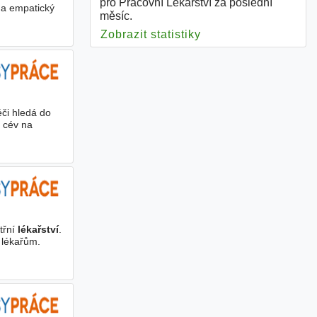
pro Pracovní Lékařství za poslední
í a empatický
měsíc.
Zobrazit statistiky
pro Pracovní Lékařst
či hledá do
 cév na
itřní
lékařství
.
k lékařům.