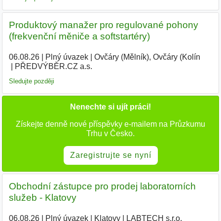
Produktový manažer pro regulované pohony
(frekvenční měniče a softstartéry)
06.08.26
|
Plný úvazek
|
Ovčáry (Mělník), Ovčáry (Kolín
|
PŘEDVÝBĚR.CZ a.s.
Sledujte později
Nenechte si ujít práci!
Získejte denně nové příspěvky e-mailem na Průzkumu
Trhu v Česko.
Zaregistrujte se nyní
Obchodní zástupce pro prodej laboratorních
služeb - Klatovy
06.08.26
|
Plný úvazek
|
Klatovy
|
LABTECH s.r.o.