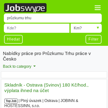
Title
Type 1 or more characters for results.
Místo
Radius
Type 1 or more characters for results.
Hledat
Filter
Nabídky práce pro Průzkumu Trhu práce v
Česko
Back to category
Skladník - Ostrava (Svinov) 180 Kč/hod.,
výplata ihned na účet
|
|
Plný úvazek
|
Ostrava
|
JOBINN &
Top Job
HOSTESSINN, s.r.o.
|