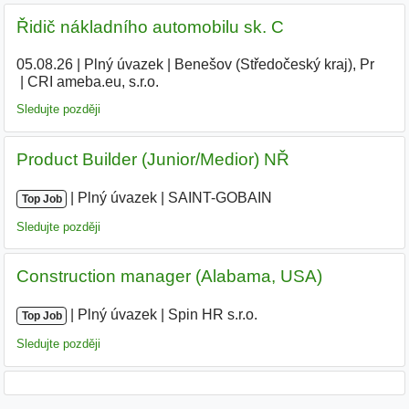
Řidič nákladního automobilu sk. C
05.08.26
|
Plný úvazek
|
Benešov (Středočeský kraj), Pr
|
CRI ameba.eu, s.r.o.
|
Sledujte později
Product Builder (Junior/Medior) NŘ
|
|
Plný úvazek
|
SAINT-GOBAIN
Top Job
Sledujte později
Construction manager (Alabama, USA)
|
|
Plný úvazek
|
Spin HR s.r.o.
Top Job
Sledujte později