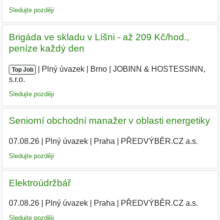
Sledujte později
Brigáda ve skladu v Líšni - až 209 Kč/hod.,
peníze každý den
|
|
Plný úvazek
|
Brno
|
JOBINN & HOSTESSINN,
Top Job
s.r.o.
|
Sledujte později
Seniorní obchodní manažer v oblasti energetiky
07.08.26
|
Plný úvazek
|
Praha
|
PŘEDVÝBĚR.CZ a.s.
|
Sledujte později
Elektroúdržbář
07.08.26
|
Plný úvazek
|
Praha
|
PŘEDVÝBĚR.CZ a.s.
Sledujte později