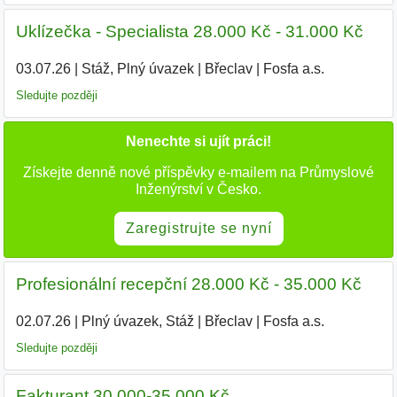
Uklízečka - Specialista 28.000 Kč - 31.000 Kč
03.07.26
|
Stáž, Plný úvazek
|
Břeclav
|
Fosfa a.s.
|
Sledujte později
Nenechte si ujít práci!
Získejte denně nové příspěvky e-mailem na Průmyslové
Inženýrství v Česko.
Zaregistrujte se nyní
Profesionální recepční 28.000 Kč - 35.000 Kč
02.07.26
|
Plný úvazek, Stáž
|
Břeclav
|
Fosfa a.s.
|
Sledujte později
Fakturant 30.000-35.000 Kč