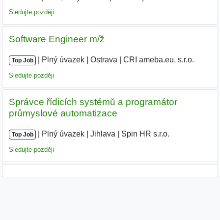
Sledujte později
Software Engineer m/ž
|
|
Plný úvazek
|
Ostrava
|
CRI ameba.eu, s.r.o.
Top Job
Sledujte později
Správce řídicích systémů a programátor
průmyslové automatizace
|
|
Plný úvazek
|
Jihlava
|
Spin HR s.r.o.
Top Job
Sledujte později