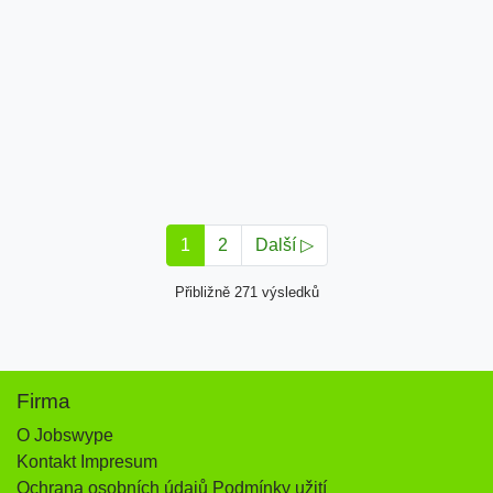
1
2
Další ▷
Přibližně 271 výsledků
Firma
O Jobswype
Kontakt Impresum
Ochrana osobních údajů Podmínky užití