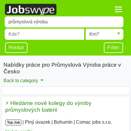
Title
Type 1 or more characters for results.
Místo
Radius
Type 1 or more characters for results.
Hledat
Filter
Nabídky práce pro Průmyslová Výroba práce v
Česko
Back to category
⚡ Hledáme nové kolegy do výroby
průmyslových baterií
|
|
Plný úvazek
|
Bohumín
|
Comac jobs s.r.o.
Top Job