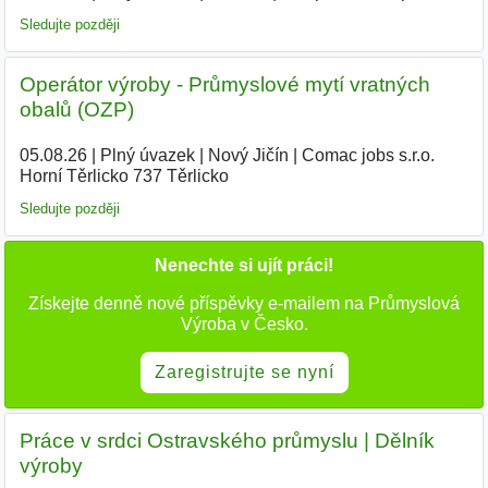
Sledujte později
Operátor výroby - Průmyslové mytí vratných
obalů (OZP)
05.08.26
|
Plný úvazek
|
Nový Jičín
|
Comac jobs s.r.o.
Horní Těrlicko 737 Těrlicko
|
Sledujte později
Nenechte si ujít práci!
Získejte denně nové příspěvky e-mailem na Průmyslová
Výroba v Česko.
Zaregistrujte se nyní
Práce v srdci Ostravského průmyslu | Dělník
výroby