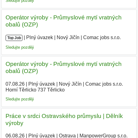
Sledujte později
Operátor výroby - Průmyslové mytí vratných
obalů (OZP)
|
|
Plný úvazek
|
Nový Jičín
|
Comac jobs s.r.o.
Top Job
Sledujte později
Operátor výroby - Průmyslové mytí vratných
obalů (OZP)
07.08.26
|
Plný úvazek
|
Nový Jičín
|
Comac jobs s.r.o.
Horní Těrlicko 737 Těrlicko
Sledujte později
Práce v srdci Ostravského průmyslu | Dělník
výroby
06.08.26
|
Plný úvazek
|
Ostrava
|
ManpowerGroup s.r.o.