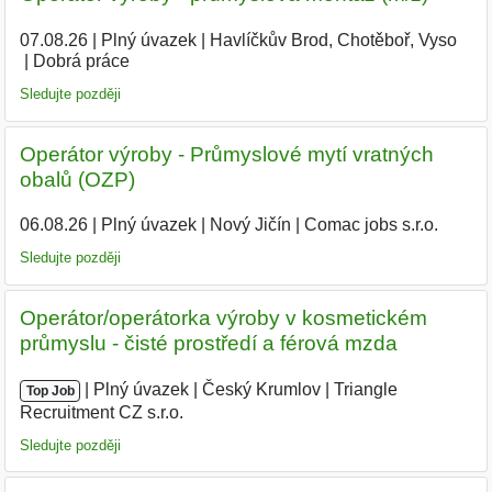
07.08.26
|
Plný úvazek
|
Havlíčkův Brod, Chotěboř, Vyso
|
Dobrá práce
Sledujte později
Operátor výroby - Průmyslové mytí vratných
obalů (OZP)
06.08.26
|
Plný úvazek
|
Nový Jičín
|
Comac jobs s.r.o.
Sledujte později
Operátor/operátorka výroby v kosmetickém
průmyslu - čisté prostředí a férová mzda
|
|
Plný úvazek
|
Český Krumlov
|
Triangle
Top Job
Recruitment CZ s.r.o.
|
Sledujte později