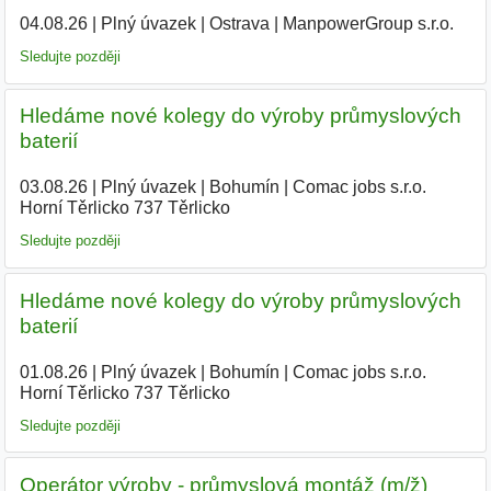
04.08.26
|
Plný úvazek
|
Ostrava
|
ManpowerGroup s.r.o.
Sledujte později
Hledáme nové kolegy do výroby průmyslových
baterií
03.08.26
|
Plný úvazek
|
Bohumín
|
Comac jobs s.r.o.
Horní Těrlicko 737 Těrlicko
Sledujte později
Hledáme nové kolegy do výroby průmyslových
baterií
01.08.26
|
Plný úvazek
|
Bohumín
|
Comac jobs s.r.o.
Horní Těrlicko 737 Těrlicko
|
Sledujte později
Operátor výroby - průmyslová montáž (m/ž)