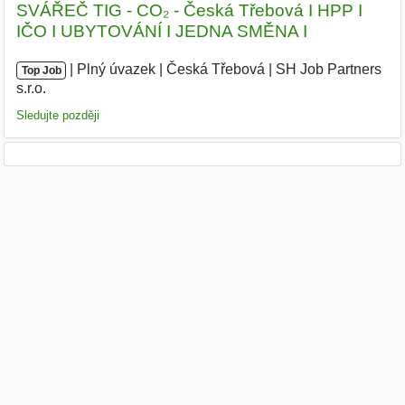
SVÁŘEČ TIG - CO₂ - Česká Třebová I HPP I
IČO I UBYTOVÁNÍ I JEDNA SMĚNA I
|
|
Plný úvazek
|
Česká Třebová
|
SH Job Partners
Top Job
s.r.o.
|
Sledujte později