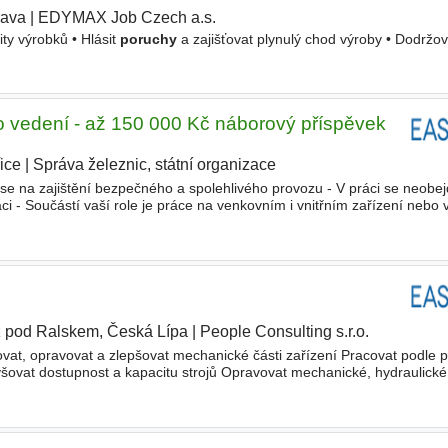
rava
|
EDYMAX Job Czech a.s.
|
ity výrobků • Hlásit
poruchy
a zajišťovat plynulý chod výroby • Dodržo
ho vedení - až 150 000 Kč náborový příspěvek
ice
|
Správa železnic, státní organizace
 se na zajištění bezpečného a spolehlivého provozu - V práci se neobej
ci - Součástí vaší role je práce na venkovním i vnitřním zařízení nebo 
týmu, ale po zaučení je nutná vaše samostatnost
ž pod Ralskem, Česká Lípa
|
People Consulting s.r.o.
vat, opravovat a zlepšovat mechanické části zařízení Pracovat podle 
šovat dostupnost a kapacitu strojů Opravovat mechanické, hydraulické
at příčiny
poruch
Připravovat si práci (nářadí, ND, výkresy, postupy