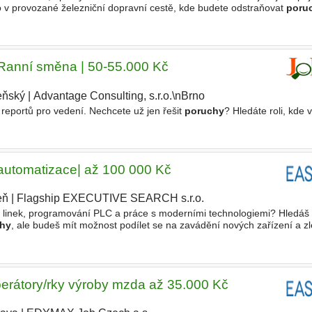
 v provozané železniční dopravní cestě, kde budete odstraňovat
poru
olehlivého provozu - V práci se neobejdete
| Ranní směna | 50-55.000 Kč
eňský
|
Advantage Consulting, s.r.o.\nBrno
reportů pro vedení. Nechcete už jen řešit
poruchy
? Hledáte roli, kde 
 automatizace| až 100 000 Kč
eň
|
Flagship EXECUTIVE SEARCH s.r.o.
|
 linek, programování PLC a práce s moderními technologiemi? Hledáš 
hy
, ale budeš mít možnost podílet se na zavádění nových zařízení a z
trotechnika se zájmem o automatizaci, který se zapojí
erátory/rky výroby mzda až 35.000 Kč