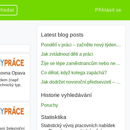
Hledat
Přihlásit se
Latest blog posts
Pondělí v práci – začněte nový týden s motivací
Jak zvládnout děti a práci
Žije se lépe zaměstnancům nebo nezavislým pracovníkům
Co dělat, když kolega zapáchá?
ozovna Opava
|
odem (např.
Jak dodržet novoroční předsevzetí – naše tipy pro dobrý začátek roku 2018
chnický typ,
Historie vyhledávání
Poruchy
Statisktika
Statistický vývoj pracovních nabídek
ení železniční