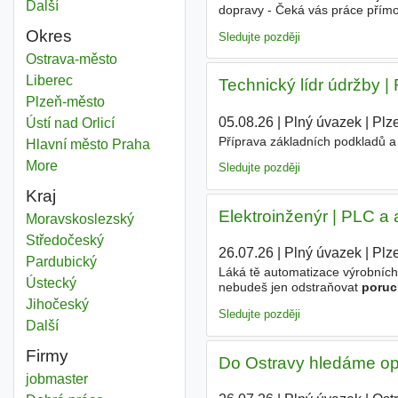
Další
města
dopravy - Čeká vás práce přímo
se na zajištění bezpečného a sp
Okres
Sledujte později
Poruchy
Ostrava-město
Okres
Poruchy
Liberec
Okres
Technický lídr údržby 
Poruchy
Plzeň-město
Okres
05.08.26
|
Plný úvazek
|
Plz
Poruchy
Ústí nad Orlicí
Okres
Příprava základních podkladů a 
Poruchy
Hlavní město Praha
Okres
More
districts
Sledujte později
Kraj
Elektroinženýr | PLC a
Poruchy
Moravskoslezský
Kraj
Poruchy
Středočeský
Kraj
26.07.26
|
Plný úvazek
|
Plz
Poruchy
Pardubický
Kraj
Láká tě automatizace výrobních
Poruchy
Ústecký
Kraj
nebudeš jen odstraňovat
poruc
výroby? Hledáme zkušeného elek
Poruchy
Jihočeský
Kraj
Sledujte později
Další
kraj
Firmy
Do Ostravy hledáme op
jobmaster