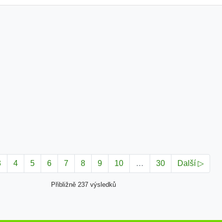
3
4
5
6
7
8
9
10
…
30
Další ▷
Přibližně 237 výsledků