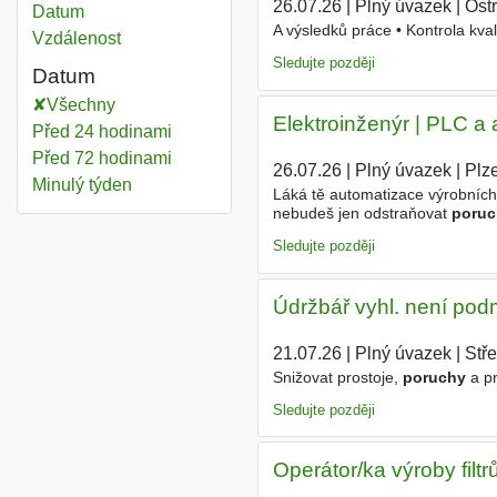
26.07.26
|
Plný úvazek
|
Ost
Datum
A výsledků práce • Kontrola kval
Vzdálenost
Sledujte později
Datum
Všechny
Elektroinženýr | PLC a
Před 24 hodinami
Před 72 hodinami
26.07.26
|
Plný úvazek
|
Plz
Minulý týden
Láká tě automatizace výrobních
nebudeš jen odstraňovat
poruc
výroby? Hledáme zkušeného elek
Sledujte později
Údržbář vyhl. není po
21.07.26
|
Plný úvazek
|
Stř
Snižovat prostoje,
poruchy
a pr
Sledujte později
Operátor/ka výroby filt