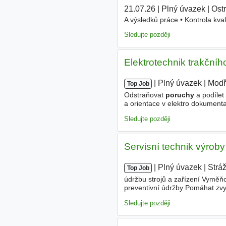
21.07.26
|
Plný úvazek
|
Ost
A výsledků práce • Kontrola kval
Sledujte později
Elektrotechnik trakční
|
|
Plný úvazek
|
Modř
Top Job
Odstraňovat
poruchy
a podílet
a orientace v elektro dokumenta
Pracovat budete ve fajn užším 
Sledujte později
Servisní technik výroby
|
|
Plný úvazek
|
Strá
Top Job
údržbu strojů a zařízení Vyměňo
preventivní údržby Pomáhat zvy
pneumatické
poruchy
Analyzov
Sledujte později