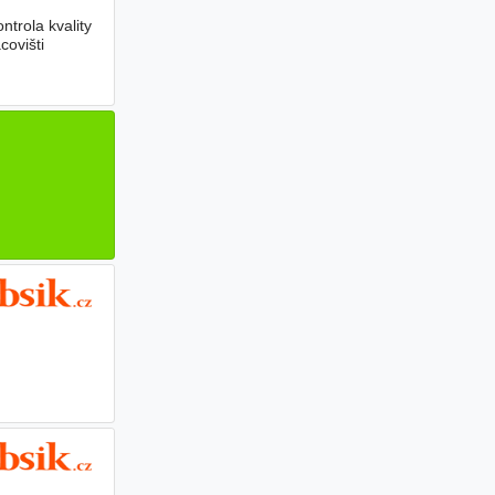
trola kvality
covišti