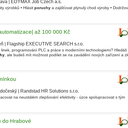
rava
|
EDYMAX Job Czech a.s.
ity výrobků • Hlásit
poruchy
a zajišťovat plynulý chod výroby • Dodržo
 automatizace| až 100 000 Kč
eň
|
Flagship EXECUTIVE SEARCH s.r.o.
 linek, programování PLC a práce s moderními technologiemi? Hledáš 
hy
, ale budeš mít možnost podílet se na zavádění nových zařízení a z
trotechnika se zájmem o automatizaci, který se zapojí
dmínkou
edočeský
|
Randstad HR Solutions s.r.o.
|
acovat na neustálém zlepšování efektivity - úzce spolupracovat s tým
rů do Hrabové