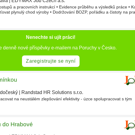
rava
|
EDYMAX Job Czech a.s.
|
stupů a pracovních instrukcí • Evidence průběhu a výsledků práce • Kon
šťovat plynulý chod výroby • Dodržování BOZP, pořádku a čistoty na pra
lně zručné uchazeče, s dobrou pracovní morálkou. Ochotu
Nenechte si ujít práci!
te denně nové příspěvky e-mailem na Poruchy v Česko.
Zaregistrujte se nyní
dmínkou
edočeský
|
Randstad HR Solutions s.r.o.
acovat na neustálém zlepšování efektivity - úzce spolupracovat s tým
rů do Hrabové