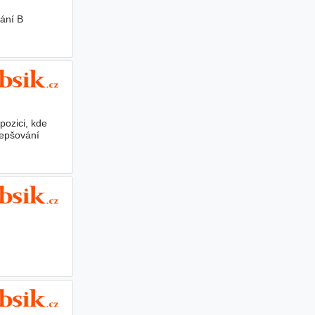
vání B
pozici, kde
lepšování