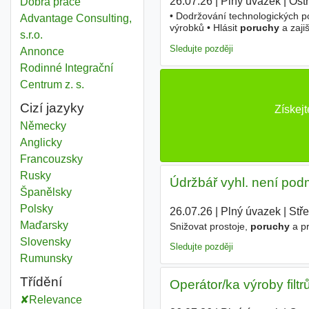
26.07.26
|
Plný úvazek
|
Ost
Dobrá práce
• Dodržování technologických po
Advantage Consulting,
výrobků • Hlásit
poruchy
a zaji
s.r.o.
Požadujeme Spolehlivé a manuá
Sledujte později
Annonce
Rodinné Integrační
Centrum z. s.
Cizí jazyky
Získej
Německy
Anglicky
Francouzsky
Rusky
Údržbář vyhl. není po
Španělsky
Polsky
26.07.26
|
Plný úvazek
|
Stř
Maďarsky
Snižovat prostoje,
poruchy
a pr
Slovensky
Sledujte později
Rumunsky
Třídění
Operátor/ka výroby filt
Relevance