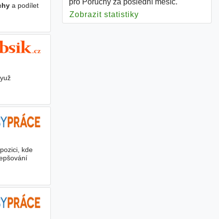
pro Poruchy za poslední měsíc.
chy
a podílet
Zobrazit statistiky
pro Poruchy
využ
pozici, kde
lepšování