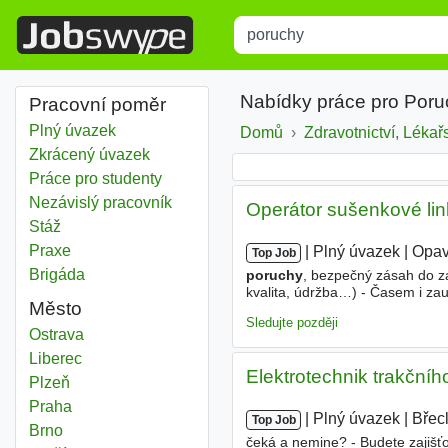
Title
Type 1 or more characters for r
Nabídky práce pro Poru
Pracovní poměr
Plný úvazek
Domů
Zdravotnictví, Lékařs
Zkrácený úvazek
Práce pro studenty
Nezávislý pracovník
Operátor sušenkové lin
Stáž
Praxe
|
|
Plný úvazek
|
Opa
Top Job
Brigáda
poruchy
, bezpečný zásah do z
kvalita, údržba…) - Časem i zau
Město
baví Tě technologie i počítače 
Sledujte později
Poruchy
Ostrava
Poruchy
Liberec
Elektrotechnik trakční
Poruchy
Plzeň
Poruchy
Praha
|
|
Plný úvazek
|
Břec
Top Job
Poruchy
Brno
čeká a nemine? - Budete zajišťo