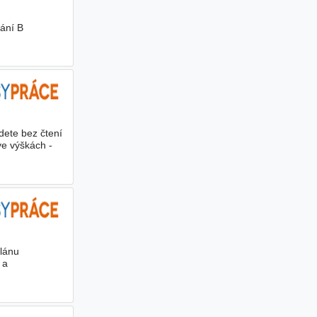
vání B
dete bez čtení
ve výškách -
plánu
 a