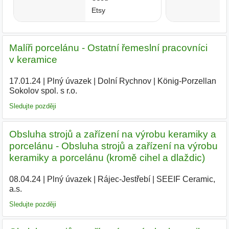
Malíři porcelánu - Ostatní řemeslní pracovníci
v keramice
17.01.24
|
Plný úvazek
|
Dolní Rychnov
|
König-Porzellan
Sokolov spol. s r.o.
|
Sledujte později
Obsluha strojů a zařízení na výrobu keramiky a
porcelánu - Obsluha strojů a zařízení na výrobu
keramiky a porcelánu (kromě cihel a dlaždic)
08.04.24
|
Plný úvazek
|
Rájec-Jestřebí
|
SEEIF Ceramic,
a.s.
|
Sledujte později