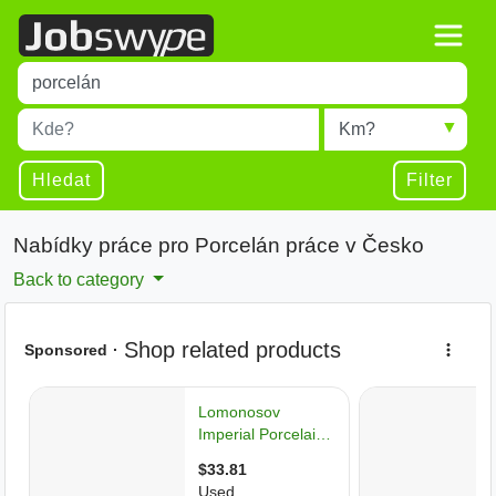
Title
Type 1 or more characters for results.
Místo
Radius
Type 1 or more characters for results.
Hledat
Filter
Nabídky práce pro Porcelán práce v Česko
Back to category