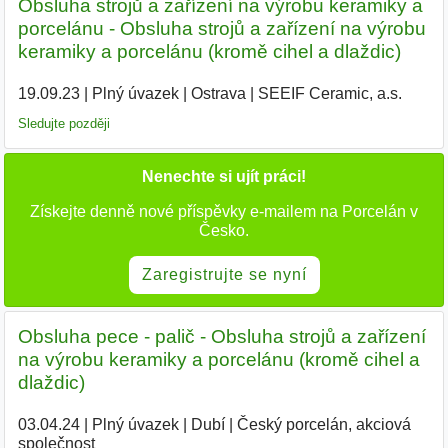
Obsluha strojů a zařízení na výrobu keramiky a
porcelánu - Obsluha strojů a zařízení na výrobu
keramiky a porcelánu (kromě cihel a dlaždic)
19.09.23
|
Plný úvazek
|
Ostrava
|
SEEIF Ceramic, a.s.
|
Sledujte později
Nenechte si ujít práci!
Získejte denně nové příspěvky e-mailem na Porcelán v
Česko.
Zaregistrujte se nyní
Obsluha pece - palič - Obsluha strojů a zařízení
na výrobu keramiky a porcelánu (kromě cihel a
dlaždic)
03.04.24
|
Plný úvazek
|
Dubí
|
Český porcelán, akciová
společnost
|