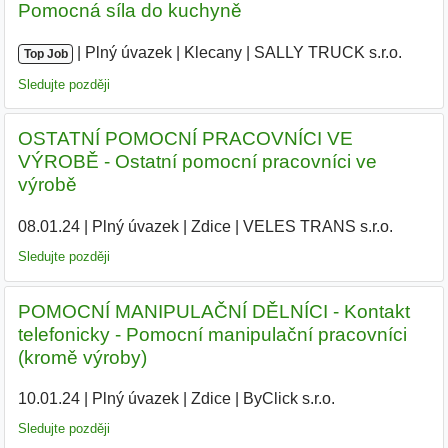
Pomocná síla do kuchyně
|
|
Plný úvazek
|
Klecany
|
SALLY TRUCK s.r.o.
Top Job
Sledujte později
OSTATNÍ POMOCNÍ PRACOVNÍCI VE
VÝROBĚ - Ostatní pomocní pracovníci ve
výrobě
08.01.24
|
Plný úvazek
|
Zdice
|
VELES TRANS s.r.o.
|
Sledujte později
POMOCNÍ MANIPULAČNÍ DĚLNÍCI - Kontakt
telefonicky - Pomocní manipulační pracovníci
(kromě výroby)
10.01.24
|
Plný úvazek
|
Zdice
|
ByClick s.r.o.
|
Sledujte později