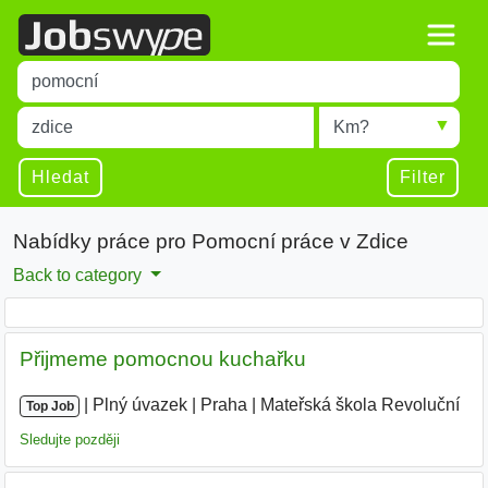
Title
Type 1 or more characters for results.
Místo
Radius
Type 1 or more characters for results.
Hledat
Filter
Nabídky práce pro Pomocní práce v Zdice
Back to category
Přijmeme pomocnou kuchařku
|
|
Plný úvazek
|
Praha
|
Mateřská škola Revoluční
|
Top Job
Sledujte později