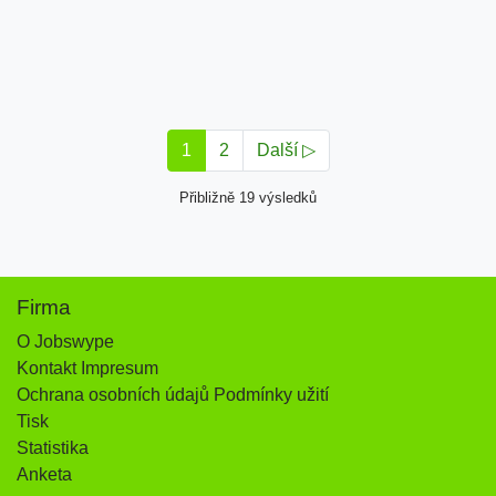
1
2
Další ▷
Přibližně 19 výsledků
Firma
O Jobswype
Kontakt Impresum
Ochrana osobních údajů Podmínky užití
Tisk
Statistika
Anketa