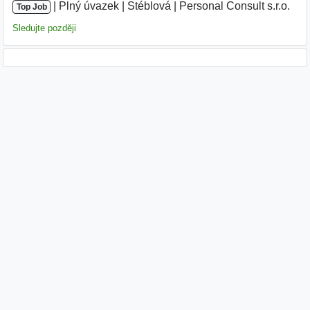
|
|
Plný úvazek
|
Stéblová
|
Personal Consult s.r.o.
|
Top Job
Sledujte později