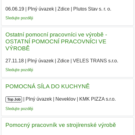
06.06.19
|
Plný úvazek
|
Zdice
|
Plutos Stav s. r. o.
|
Sledujte později
Ostatní pomocní pracovníci ve výrobě -
OSTATNÍ POMOCNÍ PRACOVNÍCI VE
VÝROBĚ
27.11.18
|
Plný úvazek
|
Zdice
|
VELES TRANS s.r.o.
|
Sledujte později
POMOCNÁ SÍLA DO KUCHYNĚ
|
|
Plný úvazek
|
Neveklov
|
KMK PIZZA s.r.o.
Top Job
Sledujte později
Pomocný pracovník ve strojírenské výrobě