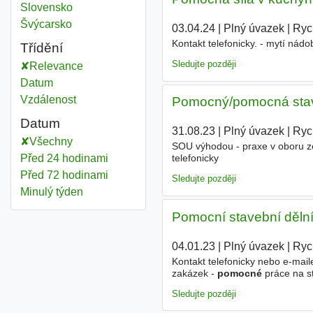
Pomocní
Slovensko
Pomocní
Švýcarsko
03.04.24
|
Plný úvazek
|
Ryc
Kontakt telefonicky. - mytí ná
Třídění
Sledujte později
Relevance
Datum
Vzdálenost
Pomocný/pomocná staveb
Datum
31.08.23
|
Plný úvazek
|
Ryc
Všechny
SOU výhodou - praxe v oboru zed
Před 24 hodinami
telefonicky
Před 72 hodinami
Sledujte později
Minulý týden
Pomocní stavební dělníc
04.01.23
|
Plný úvazek
|
Ryc
Kontakt telefonicky nebo e-mai
zakázek -
pomocné
práce na st
Sledujte později