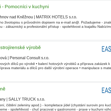
 - Pomocníci v kuchyni
hnov nad Kněžnou
|
MATRIX HOTELS s.r.o.
|
ho životopisu s průvodním dopisem na e-mail an@. Požadujeme - znalo
 - zákaznický a profesionální přístup - spolehlivost a loajalitu Nabízím
telu - zázemí sta
trojírenské výrobě
lová
|
Personal Consult s.r.o.
|
ových dílců po výrobě • balení hotových výrobků a příprava zakázek k 
prava materiálu a dílců pro další výrobní operace • manipulace s mate
pomocné
práce související se strojírenskou
yně
any
|
SALLY TRUCK s.r.o.
ní, čištění zeleniny apod.) - kompletace jídel (chystání surovin pro kuc
me - spolehlivost - chuť pracovat v gastronomii - praxe v kuchyni výh