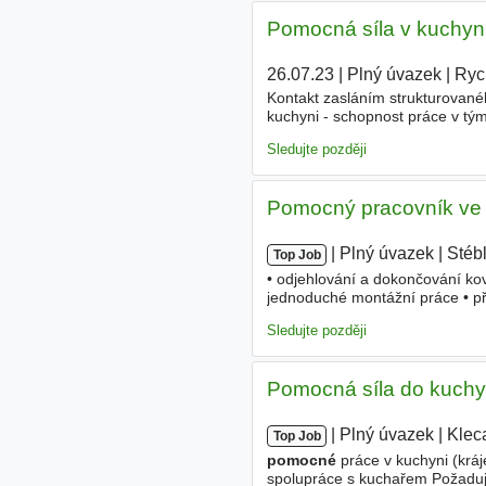
Pomocná síla v kuchyni
26.07.23
|
Plný úvazek
|
Ryc
Kontakt zasláním strukturované
kuchyni - schopnost práce v týmu
pracovní prostředí luxusního ho
Sledujte později
Pomocný pracovník ve s
|
|
Plný úvazek
|
Stéb
Top Job
• odjehlování a dokončování kov
jednoduché montážní práce • pří
výrobky v rámci provozu • další
Sledujte později
Pomocná síla do kuch
|
|
Plný úvazek
|
Klec
Top Job
pomocné
práce v kuchyni (kráje
spolupráce s kuchařem Požaduje