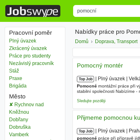
Title
Type 1 or more characters for r
Nabídky práce pro Pom
Pracovní poměr
Plný úvazek
Domů
Doprava, Transport
Zkrácený úvazek
Práce pro studenty
Nezávislý pracovník
Pomocný montér
Stáž
Praxe
|
|
Plný úvazek
|
Velk
Top Job
Brigáda
Pomocné
montážní práce při v
stabilní společnosti Nabízíme 
Město
prémie za držení pohotovosti a 
Sledujte později
Pomocní
Rychnov nad
Kněžnou
Přijmeme pomocnou k
Pomocní
Dobřany
Pomocní
Dobruška
|
|
Plný úvazek
|
Prah
Top Job
Pomocní
Vamberk
pomocné
práce při přípravě jíd