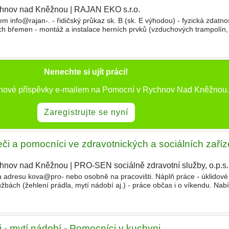
hnov nad Kněžnou
|
RAJAN EKO s.r.o.
|
m info@rajan-. - řidičský průkaz sk. B (sk. E výhodou) - fyzická zdatnos
ch břemen - montáž a instalace herních prvků (vzduchových trampolín, 
hto výrobků na dílně, práce a montáž
Nenechte si ujít práci!
 nové příspěvky e-mailem na Pomocní v Rychnov Nad Kněžnou.
Zaregistrujte se nyní
či a pomocníci ve zdravotnických a sociálních zaří
hnov nad Kněžnou
|
PRO-SEN sociálně zdravotní služby, o.p.s.
a adresu kova@pro- nebo osobně na pracovišti. Náplň práce - úklidové 
užbách (žehlení prádla, mytí nádobí aj.) - práce občas i o víkendu. Nab
em zaměstnavatele
 - mytí nádobí - Pomocníci v kuchyni