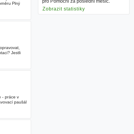
pro Pomocní za poslední měsíc.
oměru Plný
Zobrazit statistiky
pro Pomocní
opravovat,
aci? Jestli
 - práce v
ravovací paušál