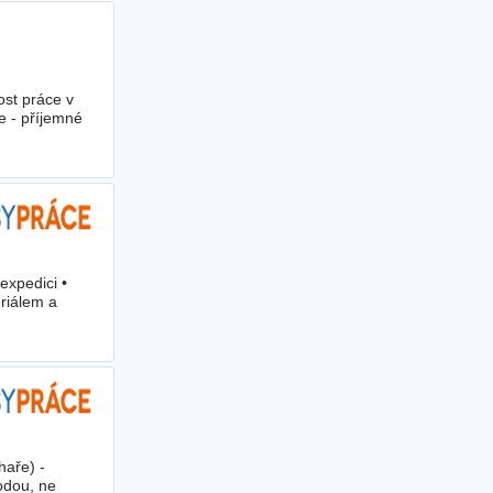
st práce v
e - příjemné
expedici •
riálem a
haře) -
odou, ne