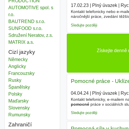
PRODUCTION
17.02.23
|
Plný úvazek
|
Ryc
AUTOMOTIVE spol. s
Kontakt telefonicky nebo e-maile
r.o.
náročnější práce, zvedání těžší
BAUTREND s.r.o.
pískovišť a sítí) - příprava těc
Sledujte později
SUNFOOD s.r.o.
Sdružení Neratov, z.s.
MATRIX a.s.
Získejte denně
Cizí jazyky
Německy
Anglicky
Francouzsky
Rusky
Pomocné práce - Uklíze
Španělsky
04.04.24
|
Plný úvazek
|
Ryc
Polsky
Kontakt telefonicky, e-mailem n
Maďarsky
pomocné
práce v sociálních sl
Slovensky
závodní stravování s příspěvk
Sledujte později
Rumunsky
Zahraničí
Pomocná síla v kuchyni