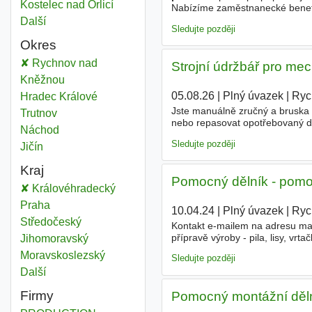
Pomocní
Kostelec nad Orlicí
Nabízíme zaměstnanecké benefi
úvazek, Zkrácený úvazek
Další
města
Sledujte později
Okres
Pomocní
Rychnov nad
Strojní údržbář pro mec
Kněžnou
Okres
05.08.26
|
Plný úvazek
|
Ryc
Pomocní
Hradec Králové
Okres
Jste manuálně zručný a bruska 
Pomocní
Trutnov
Okres
nebo repasovat opotřebovaný díl
Pomocní
Náchod
Okres
aspoň na jednu z otázek odpoví
Sledujte později
Pomocní
Jičín
Okres
Kraj
Pomocný dělník - pomocn
Pomocní
Královéhradecký
Kraj
Pomocní
Praha
Kraj
10.04.24
|
Plný úvazek
|
Ryc
Pomocní
Středočeský
Kraj
Kontakt e-mailem na adresu mat
přípravě výroby - pila, lisy, vr
Pomocní
Jihomoravský
Kraj
Pomocní
Moravskoslezský
Kraj
Sledujte později
Další
kraj
Firmy
Pomocný montážní děln