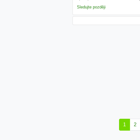
podmínkou Nabízíme Nabízíme -
Sledujte později
1
2