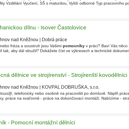
ty Vzdělání Vyučení, SŠ s maturitou, Vyšší odborné Typ pracovního p
hanickou dílnu - Isover Častolovice
hnov nad Kněžnou
|
Dobrá práce
nebo fréza a soustruh jsou Vašimi
pomocníky
v práci? Baví Vás něco 
 tak, aby dál sloužil? Dokážete číst ve výkresech a technické dokument
te ano, pak hledáme právě vás! Přidejte
á dělnice ve strojírenství - Strojírenští kovodělníci
hnov nad Kněžnou
|
KOVPAL DOBRUŠKA, s.r.o.
|
ous@, telefonicky nebo osobně na pracovišti po domluvě. Náplň práce
tačky, práce na svařovně - práce na dokončovací montáži. Nabízíme - st
ík - Pomocní montážní dělníci