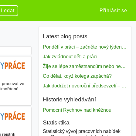
Hledat
Přihlásit se
Latest blog posts
Pondělí v práci – začněte nový týden s motivací
Jak zvládnout děti a práci
Žije se lépe zaměstnancům nebo nezavislým pracovníkům
Co dělat, když kolega zapáchá?
ť pracovat ve
Jak dodržet novoroční předsevzetí – naše tipy pro dobrý začátek roku 2018
 mimořádné
Historie vyhledávání
Pomocní Rychnov nad kněžnou
Statisktika
Statistický vývoj pracovních nabídek
 rejstřík