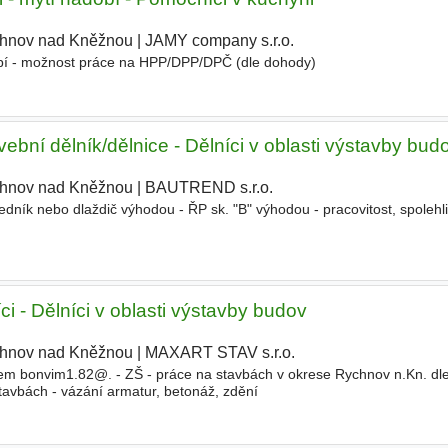
hnov nad Kněžnou
|
JAMY company s.r.o.
|
dobí - možnost práce na HPP/DPP/DPČ (dle dohody)
ní dělník/dělnice - Dělníci v oblasti výstavby bud
hnov nad Kněžnou
|
BAUTREND s.r.o.
|
ník nebo dlaždič výhodou - ŘP sk. "B" výhodou - pracovitost, spolehli
i - Dělníci v oblasti výstavby budov
hnov nad Kněžnou
|
MAXART STAV s.r.o.
|
lem bonvim1.82@. - ZŠ - práce na stavbách v okrese Rychnov n.Kn. dl
avbách - vázání armatur, betonáž, zdění