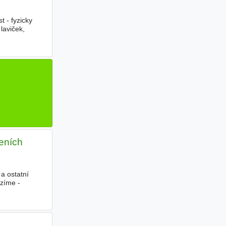
t - fyzicky
laviček,
zeních
|
a ostatní
ízíme -