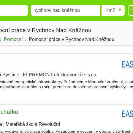
Místo
Radius
esults.
Type 1 or more characters for
results.
ocní práce v Rychnov Nad Kněžnou
Pomocní
Pomocní práce v Rychnov Nad Kněžnou
á Bystřice
|
ELPREMONT elektromontáže s.r.o.
|
ýstavbě energetické infrastruktury Požadujeme Manuální zručnost, chu
- mimořádné kvartální a roční prémie za dosažené pracovní výsledky -
práci na odstraňování poruch - nabízíme práci
uchařku
a
|
Mateřská škola Revoluční
|
la, vydávání, příprava jídelny, Požadujeme vyučení v oboru, čistý trestní