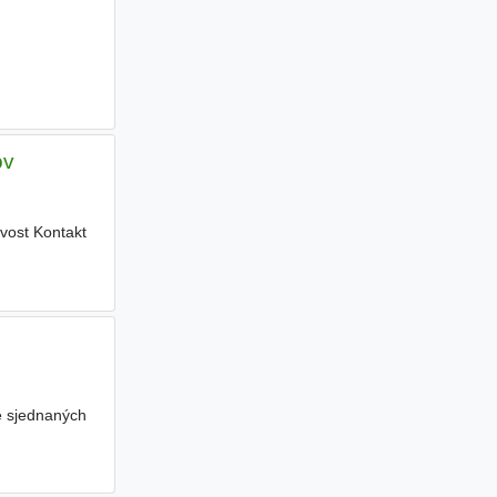
ov
vost Kontakt
e sjednaných