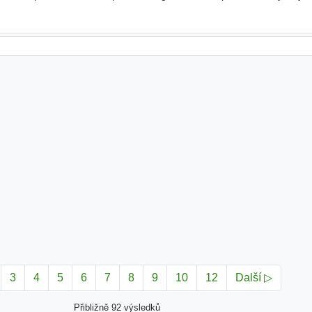
 perspektivní dlouhodobé zaměstnání - přátelský
3
4
5
6
7
8
9
10
12
Další ▷
Přibližně 92 výsledků