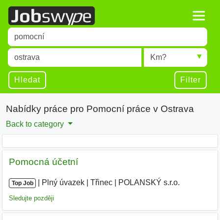
Title
Type 1 or more characters for results.
Místo
Radius
Type 1 or more characters for results.
Hledat
Filter
Nabídky práce pro Pomocní práce v Ostrava
Back to category
Pomocná účetní
|
|
Plný úvazek
|
Třinec
|
POLANSKÝ s.r.o.
|
Top Job
Sledujte později