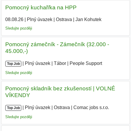
Pomocný kuchař/ka na HPP
08.08.26
|
Plný úvazek
|
Ostrava
|
Jan Kohutek
|
Sledujte později
Pomocný zámečník - Zámečník (32.000 -
45.000,-)
|
|
Plný úvazek
|
Tábor
|
People Support
|
Top Job
Sledujte později
Pomocný skladník bez zkušeností | VOLNÉ
VÍKENDY
|
|
Plný úvazek
|
Ostrava
|
Comac jobs s.r.o.
|
Top Job
Sledujte později