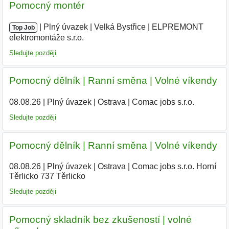
Pomocný montér
|
|
Plný úvazek
|
Velká Bystřice
|
ELPREMONT
Top Job
elektromontáže s.r.o.
|
Sledujte později
Pomocný dělník | Ranní směna | Volné víkendy
08.08.26
|
Plný úvazek
|
Ostrava
|
Comac jobs s.r.o.
|
Sledujte později
Pomocný dělník | Ranní směna | Volné víkendy
08.08.26
|
Plný úvazek
|
Ostrava
|
Comac jobs s.r.o. Horní
Těrlicko 737 Těrlicko
Sledujte později
Pomocný skladník bez zkušeností | volné