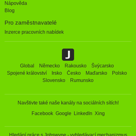
Nápověda
Blog
Pro zaměstnavatelé
Inzerce pracovních nabídek
Global
Německo
Rakousko
Švýcarsko
Spojené království
Irsko
Česko
Maďarsko
Polsko
Slovensko
Rumunsko
Navštivte také naše kanály na sociálních sítích!
Facebook
Google
LinkedIn
Xing
Hledání práce s Jobswype - vyhledávací mechanizmus