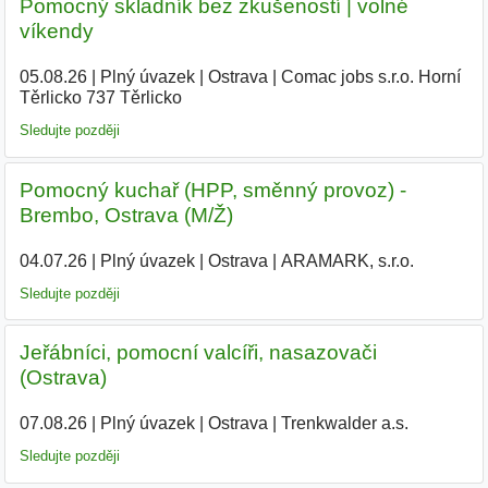
Pomocný skladník bez zkušeností | volné
víkendy
05.08.26
|
Plný úvazek
|
Ostrava
|
Comac jobs s.r.o. Horní
Těrlicko 737 Těrlicko
|
Sledujte později
Pomocný kuchař (HPP, směnný provoz) -
Brembo, Ostrava (M/Ž)
04.07.26
|
Plný úvazek
|
Ostrava
|
ARAMARK, s.r.o.
Sledujte později
Jeřábníci, pomocní valcíři, nasazovači
(Ostrava)
07.08.26
|
Plný úvazek
|
Ostrava
|
Trenkwalder a.s.
Sledujte později