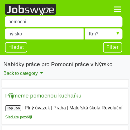
Title
Type 1 or more characters for results.
Místo
Radius
Type 1 or more characters for results.
Hledat
Filter
Nabídky práce pro Pomocní práce v Nýrsko
Back to category
Přijmeme pomocnou kuchařku
|
|
Plný úvazek
|
Praha
|
Mateřská škola Revoluční
|
Top Job
Sledujte později