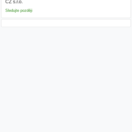
CZ s.r.o.
|
Sledujte později