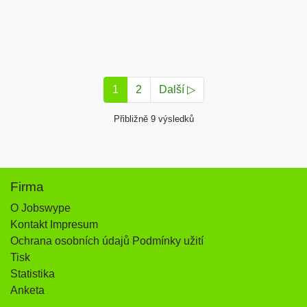
1
2
Další ▷
Přibližně 9 výsledků
Firma
O Jobswype
Kontakt Impresum
Ochrana osobních údajů Podmínky užití
Tisk
Statistika
Anketa