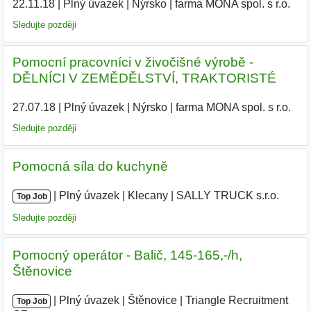
22.11.18
|
Plný úvazek
|
Nýrsko
|
farma MONA spol. s r.o.
|
Sledujte později
Pomocní pracovníci v živočišné výrobě -
DĚLNÍCI V ZEMĚDĚLSTVÍ, TRAKTORISTÉ
27.07.18
|
Plný úvazek
|
Nýrsko
|
farma MONA spol. s r.o.
|
Sledujte později
Pomocná síla do kuchyně
|
|
Plný úvazek
|
Klecany
|
SALLY TRUCK s.r.o.
Top Job
Sledujte později
Pomocný operátor - Balič, 145-165,-/h,
Štěnovice
|
|
Plný úvazek
|
Štěnovice
|
Triangle Recruitment
Top Job