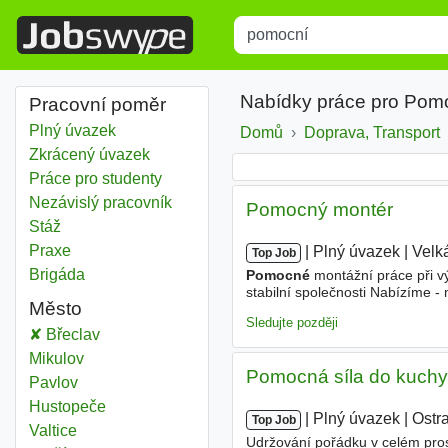
Title
Type 1 or more characters for r
Nabídky práce pro Pomo
Pracovní poměr
Plný úvazek
Domů
Doprava, Transport
Zkrácený úvazek
Práce pro studenty
Nezávislý pracovník
Pomocný montér
Stáž
Praxe
|
|
Plný úvazek
|
Velk
Top Job
Brigáda
Pomocné
montážní práce při v
stabilní společnosti Nabízíme 
Město
prémie za držení pohotovosti a 
Sledujte později
Pomocní
Břeclav
Pomocní
Mikulov
Pomocná síla do kuchyn
Pomocní
Pavlov
Pomocní
Hustopeče
|
|
Plný úvazek
|
Ostr
Top Job
Pomocní
Valtice
Udržování pořádku v celém pros