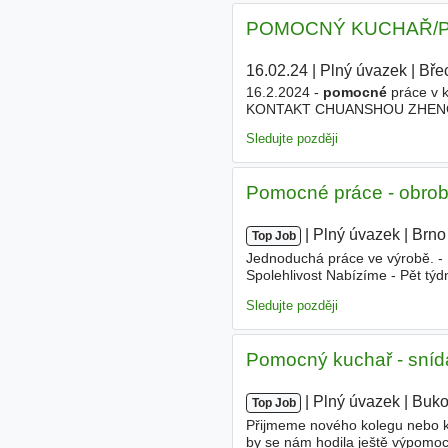
POMOCNÝ KUCHAŘ/PO
16.02.24
|
Plný úvazek
|
Bře
16.2.2024 -
pomocné
práce v k
KONTAKT CHUANSHOU ZHENG, e
Sledujte později
Pomocné práce - obrob
|
|
Plný úvazek
|
Brno
Top Job
Jednoduchá práce ve výrobě. - 
Spolehlivost Nabízíme - Pět týd
a čisté prostředí - Možnost týd
Sledujte později
Pomocný kuchař - snída
|
|
Plný úvazek
|
Buko
Top Job
Přijmeme nového kolegu nebo k
by se nám hodila ještě výpomoc