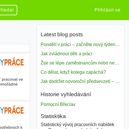
Hledat
Přihlásit se
Latest blog posts
Pondělí v práci – začněte nový týden s motivací
Jak zvládnout děti a práci
Žije se lépe zaměstnancům nebo nezavislým pracovníkům
Co dělat, když kolega zapáchá?
ť pracovat ve
Jak dodržet novoroční předsevzetí – naše tipy pro dobrý začátek roku 2018
 mimořádné
Historie vyhledávání
Pomocní Břeclav
Statisktika
Statistický vývoj pracovních nabídek
potřebných k