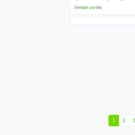
Náplň práce příprava snídaní, 
Sledujte později
1
2