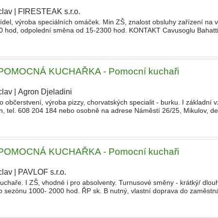
clav
|
FIRESTEAK s.r.o.
|
jídel, výroba speciálních omáček. Min ZŠ, znalost obsluhy zařízení na 
0 hod, odpolední směna od 15-2300 hod. KONTAKT Cavusoglu Bahattin
 práce Břeclav
OMOCNÁ KUCHAŘKA - Pomocní kuchaři
clav
|
Agron Djeladini
|
občerstvení, výroba pizzy, chorvatských specialit - burku. I základní v
n, tel. 608 204 184 nebo osobně na adrese Náměstí 26/25, Mikulov, d
u práce Mikulov
OMOCNÁ KUCHAŘKA - Pomocní kuchaři
clav
|
PAVLOF s.r.o.
|
uchaře. I ZŠ, vhodné i pro absolventy. Turnusové směny - krátký/ dlou
 sezónu 1000- 2000 hod. ŘP sk. B nutný, vlastní doprava do zaměst
4 246, e-mail kovacova@ Místo