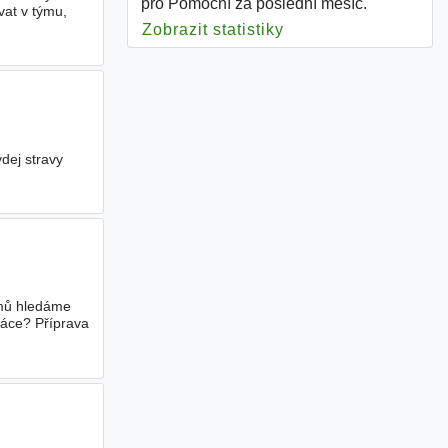
pro Pomocní za poslední měsíc.
vat v týmu,
Zobrazit statistiky
pro Pomocní
dej stravy
lmů hledáme
ráce? Příprava