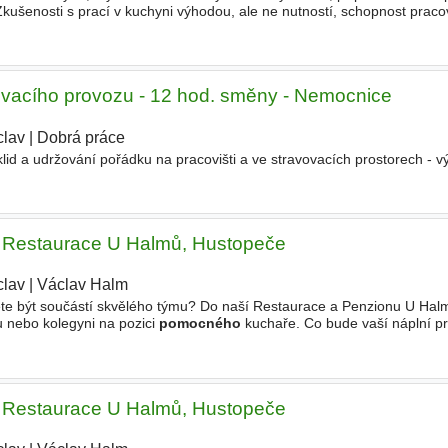
ušenosti s prací v kuchyni výhodou, ale ne nutností, schopnost praco
chle se adaptovat. Nabízíme Práci v zavedeném r
ovacího provozu - 12 hod. směny - Nemocnice
clav
|
Dobrá práce
lid a udržování pořádku na pracovišti a ve stravovacích prostorech - vý
 Restaurace U Halmů, Hustopeče
clav
|
Václav Halm
|
ete být součástí skvělého týmu? Do naší Restaurace a Penzionu U Ha
u nebo kolegyni na pozici
pomocného
kuchaře. Co bude vaší náplní p
kuchařem při vaření našich specialit. Přílohy
 Restaurace U Halmů, Hustopeče