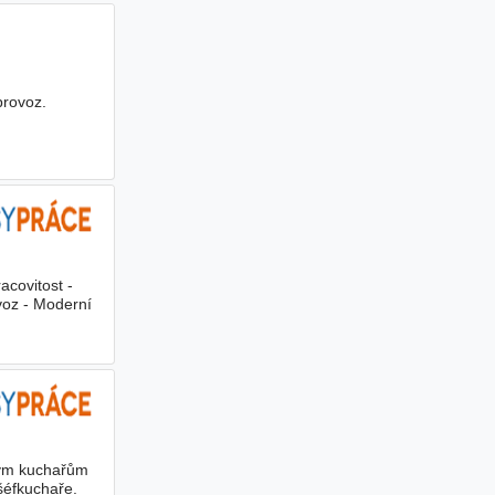
provoz.
covitost -
ovoz - Moderní
ným kuchařům
šéfkuchaře.