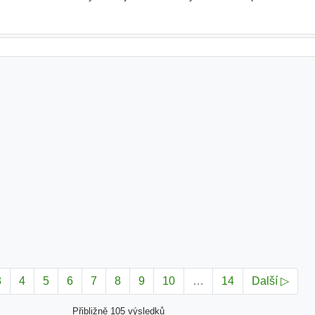
studená kuchyně, dezerty, saláty, předkrmy Co můžeme n
3
4
5
6
7
8
9
10
…
14
Další ▷
Přibližně 105 výsledků