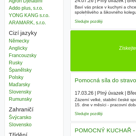
24.07.26
|
Plný úvazek
|
Bře
Agron Djeladini
Baví vás práce v kuchyni a chc
Addo plus, s.r.o.
spolehlivého a šikovného koleg
YONG KANG s.r.o.
jídel Úzká spolupráce s hlavním 
Sledujte později
ARAMARK, s.r.o.
Cizí jazyky
Německy
Získejt
Anglicky
Francouzsky
Rusky
Španělsky
Polsky
Pomocná síla do strav
Maďarsky
Slovensky
17.03.26
|
Plný úvazek
|
Bře
Rumunsky
Zázemí velké, stabilní české sp
15. dne v měsíci - pracovní dob
Zahraničí
nádobí, obsluha myčky - úklid a
Sledujte později
Pomocní
Švýcarsko
Pomocní
Slovensko
POMOCNÝ KUCHAŘ - P
Třídění