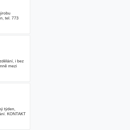
výrobu
, tel. 773
zdělání, i bez
enně mezi
hý týden,
nání. KONTAKT