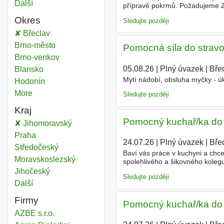
Další
města
přípravě pokrmů. Požadujeme Zk
pečlivost a ochota se učit a ry
Okres
Sledujte později
Pomocní
Břeclav
Okres
Pomocní
Brno-město
Okres
Pomocná síla do strav
Pomocní
Brno-venkov
Okres
05.08.26
|
Plný úvazek
|
Bře
Pomocní
Blansko
Okres
Mytí nádobí, obsluha myčky - úk
Pomocní
Hodonín
Okres
More
districts
Sledujte později
Kraj
Pomocný kuchař/ka do
Pomocní
Jihomoravský
Kraj
Pomocní
Praha
Kraj
24.07.26
|
Plný úvazek
|
Bře
Pomocní
Středočeský
Kraj
Baví vás práce v kuchyni a chc
Pomocní
Moravskoslezský
Kraj
spolehlivého a šikovného koleg
jídel Úzká spolupráce s hlavním 
Pomocní
Jihočeský
Kraj
Sledujte později
Další
kraj
Firmy
Pomocný kuchař/ka do
AZBE s.r.o.