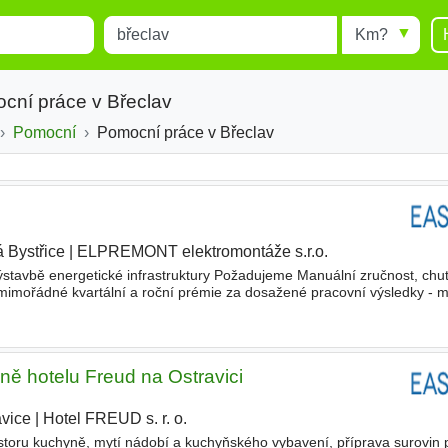
Místo
Radius
esults.
Type 1 or more characters for
results.
cní práce v Břeclav
Pomocní
Pomocní práce v Břeclav
á Bystřice
|
ELPREMONT elektromontáže s.r.o.
|
ýstavbě energetické infrastruktury Požadujeme Manuální zručnost, chu
- mimořádné kvartální a roční prémie za dosažené pracovní výsledky -
práci na odstraňování poruch - nabízíme práci
ě hotelu Freud na Ostravici
avice
|
Hotel FREUD s. r. o.
|
toru kuchyně, mytí nádobí a kuchyňského vybavení, příprava surovin 