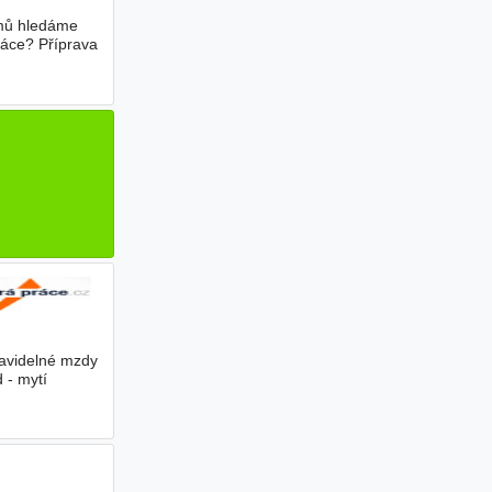
lmů hledáme
ráce? Příprava
ravidelné mzdy
 - mytí