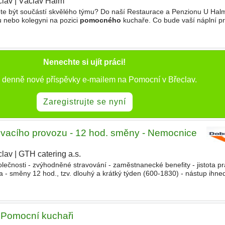
clav
|
Václav Halm
|
ete být součástí skvělého týmu? Do naší Restaurace a Penzionu U Ha
u nebo kolegyni na pozici
pomocného
kuchaře. Co bude vaší náplní p
kuchařem při vaření našich specialit. Přílohy
Nenechte si ujít práci!
e denně nové příspěvky e-mailem na Pomocní v Břeclav.
Zaregistrujte se nyní
ovacího provozu - 12 hod. směny - Nemocnice
clav
|
GTH catering a.s.
olečnosti - zvýhodněné stravování - zaměstnanecké benefity - jistota p
a - směny 12 hod., tzv. dlouhý a krátký týden (600-1830) - nástup ihned
 udržování pořádku na pracovišti a ve s
omocní kuchaři