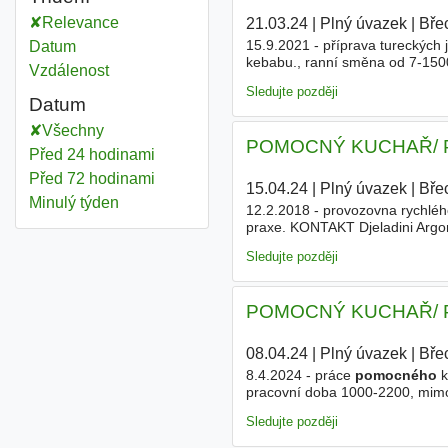
Relevance
21.03.24
|
Plný úvazek
|
Bře
15.9.2021 - příprava tureckých 
Datum
kebabu., ranní směna od 7-150
Vzdálenost
459 775, e-mail @ Místo výkonu
Sledujte později
Datum
Všechny
POMOCNÝ KUCHAŘ/ P
Před 24 hodinami
Před 72 hodinami
15.04.24
|
Plný úvazek
|
Bře
Minulý týden
12.2.2018 - provozovna rychlého 
praxe. KONTAKT Djeladini Argo
10.00 - 15.00 hod. Místo výkon
Sledujte později
POMOCNÝ KUCHAŘ/ P
08.04.24
|
Plný úvazek
|
Bře
8.4.2024 - práce
pomocného
k
pracovní doba 1000-2200, mimo
Kováčová Markéta, tel. 519 32
Sledujte později