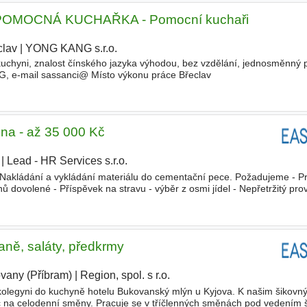
MOCNÁ KUCHAŘKA - Pomocní kuchaři
clav
|
YONG KANG s.r.o.
|
uchyni, znalost čínského jazyka výhodou, bez vzdělání, jednosměnný 
-mail sassanci@ Místo výkonu práce Břeclav
na - až 35 000 Kč
|
Lead - HR Services s.r.o.
|
Nakládání a vykládání materiálu do cementační pece. Požadujeme - Pra
nů dovolené - Příspěvek na stravu - výběr z osmi jídel - Nepřetržitý pr
enní výplaty záloh Vzdělání Základní
ně, saláty, předkrmy
vany (Příbram)
|
Region, spol. s r.o.
|
olegyni do kuchyně hotelu Bukovanský mlýn u Kyjova. K našim šikov
 na celodenní směny. Pracuje se v tříčlenných směnách pod vedením 