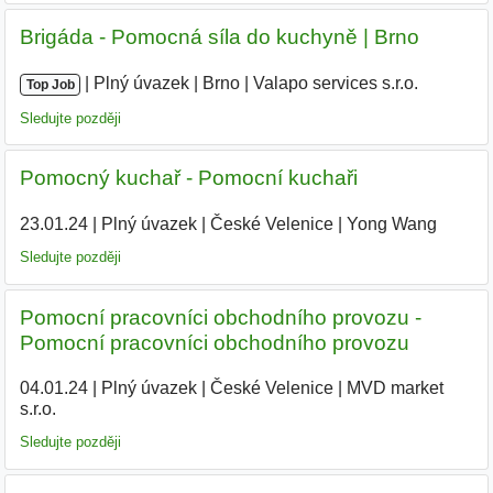
Brigáda - Pomocná síla do kuchyně | Brno
|
|
Plný úvazek
|
Brno
|
Valapo services s.r.o.
Top Job
Sledujte později
Pomocný kuchař - Pomocní kuchaři
23.01.24
|
Plný úvazek
|
České Velenice
|
Yong Wang
|
Sledujte později
Pomocní pracovníci obchodního provozu -
Pomocní pracovníci obchodního provozu
04.01.24
|
Plný úvazek
|
České Velenice
|
MVD market
s.r.o.
|
Sledujte později