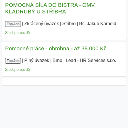
POMOCNÁ SÍLA DO BISTRA - OMV
KLADRUBY U STŘÍBRA
|
|
Zkrácený úvazek
|
Stříbro
|
Bc. Jakub Karnold
|
Top Job
Sledujte později
Pomocné práce - obrobna - až 35 000 Kč
|
|
Plný úvazek
|
Brno
|
Lead - HR Services s.r.o.
|
Top Job
Sledujte později