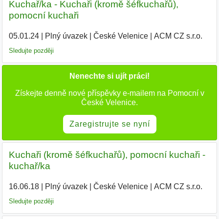
Kuchař/ka - Kuchaři (kromě šéfkuchařů),
pomocní kuchaři
05.01.24
|
Plný úvazek
|
České Velenice
|
ACM CZ s.r.o.
|
Sledujte později
Nenechte si ujít práci!
Získejte denně nové příspěvky e-mailem na Pomocní v
České Velenice.
Zaregistrujte se nyní
Kuchaři (kromě šéfkuchařů), pomocní kuchaři -
kuchař/ka
16.06.18
|
Plný úvazek
|
České Velenice
|
ACM CZ s.r.o.
|
Sledujte později