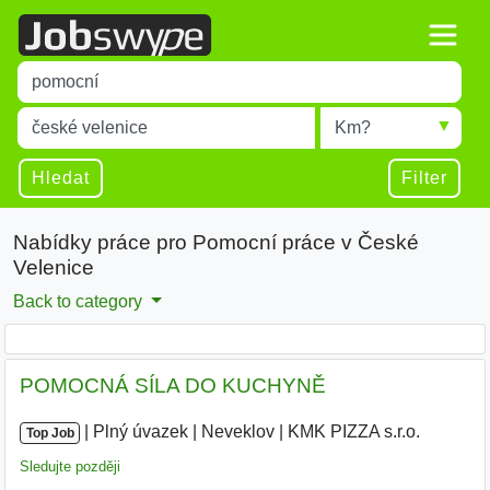
Title
Type 1 or more characters for results.
Místo
Radius
Type 1 or more characters for results.
Hledat
Filter
Nabídky práce pro Pomocní práce v České
Velenice
Back to category
POMOCNÁ SÍLA DO KUCHYNĚ
|
|
Plný úvazek
|
Neveklov
|
KMK PIZZA s.r.o.
Top Job
Sledujte později