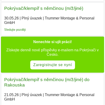
Pokrývač/klempíř s němčinou (m/ž/jiné)
30.05.26
|
Plný úvazek
|
Trummer Montage & Personal
GmbH
Sledujte později
Nenechte si ujít práci!
Získejte denně nové příspěvky e-mailem na Pokrývači v
Česko.
Zaregistrujte se nyní
Pokrývač/klempíř s němčinou (m/ž/jiné) do
Rakouska
21.05.26
|
Plný úvazek
|
Trummer Montage & Personal
GmbH