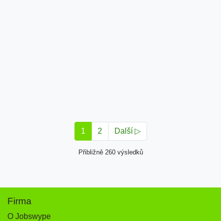
1
2
Další ▷
Přibližně 260 výsledků
Firma
O Jobswype