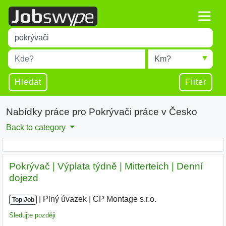
Title
Type 1 or more characters for results.
Místo
Radius
Type 1 or more characters for results.
Hledat
Filter
Nabídky práce pro Pokrývači práce v Česko
Back to category
Pokrývač | Výplata týdně | Mitterteich | Denní
dojezd
|
|
Plný úvazek
|
CP Montage s.r.o.
|
Top Job
Sledujte později