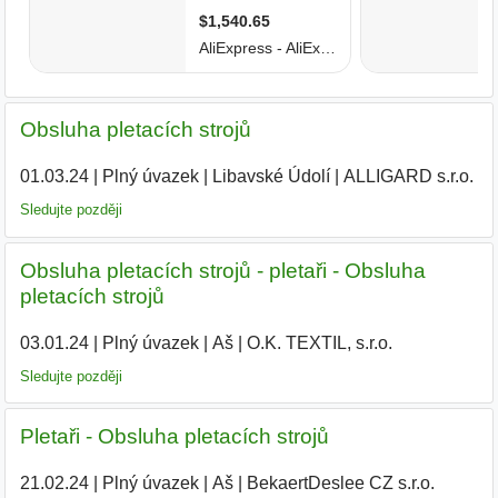
Obsluha pletacích strojů
01.03.24
|
Plný úvazek
|
Libavské Údolí
|
ALLIGARD s.r.o.
|
Sledujte později
Obsluha pletacích strojů - pletaři - Obsluha
pletacích strojů
03.01.24
|
Plný úvazek
|
Aš
|
O.K. TEXTIL, s.r.o.
|
Sledujte později
Pletaři - Obsluha pletacích strojů
21.02.24
|
Plný úvazek
|
Aš
|
BekaertDeslee CZ s.r.o.
|