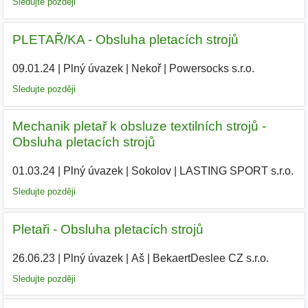
Sledujte později
PLETAŘ/KA - Obsluha pletacích strojů
09.01.24
|
Plný úvazek
|
Nekoř
|
Powersocks s.r.o.
|
Sledujte později
Mechanik pletař k obsluze textilních strojů -
Obsluha pletacích strojů
01.03.24
|
Plný úvazek
|
Sokolov
|
LASTING SPORT s.r.o.
|
Sledujte později
Pletaři - Obsluha pletacích strojů
26.06.23
|
Plný úvazek
|
Aš
|
BekaertDeslee CZ s.r.o.
|
Sledujte později