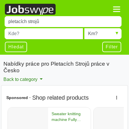
Title
Type 1 or more characters for results.
Místo
Radius
Type 1 or more characters for results.
Hledat
Filter
Nabídky práce pro Pletacích Strojů práce v
Česko
Back to category