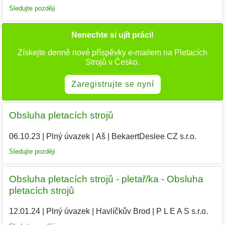
Sledujte později
Nenechte si ujít práci!
Získejte denně nové příspěvky e-mailem na Pletacích
Strojů v Česko.
Zaregistrujte se nyní
Obsluha pletacích strojů
06.10.23
|
Plný úvazek
|
Aš
|
BekaertDeslee CZ s.r.o.
|
Sledujte později
Obsluha pletacích strojů - pletař/ka - Obsluha
pletacích strojů
12.01.24
|
Plný úvazek
|
Havlíčkův Brod
|
P L E A S s.r.o.
|