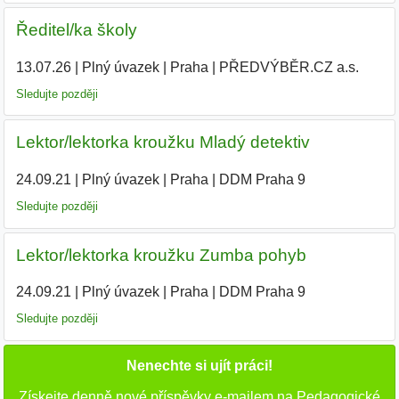
Ředitel/ka školy
13.07.26
|
Plný úvazek
|
Praha
|
PŘEDVÝBĚR.CZ a.s.
Sledujte později
Lektor/lektorka kroužku Mladý detektiv
24.09.21
|
Plný úvazek
|
Praha
|
DDM Praha 9
Sledujte později
Lektor/lektorka kroužku Zumba pohyb
24.09.21
|
Plný úvazek
|
Praha
|
DDM Praha 9
Sledujte později
Nenechte si ujít práci!
Získejte denně nové příspěvky e-mailem na Pedagogické