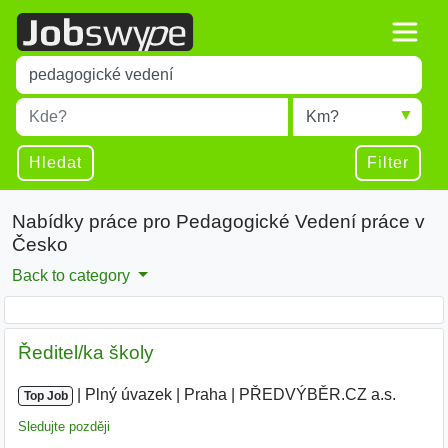
Title
Type 1 or more characters for results.
Místo
Radius
Type 1 or more characters for results.
Hledat
Filter
Nabídky práce pro Pedagogické Vedení práce v
Česko
Back to category
Ředitel/ka školy
|
|
Plný úvazek
|
Praha
|
PŘEDVÝBĚR.CZ a.s.
|
Top Job
Sledujte později