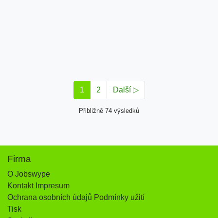
1
2
Další ▷
Přibližně 74 výsledků
Firma
O Jobswype
Kontakt Impresum
Ochrana osobních údajů Podmínky užití
Tisk