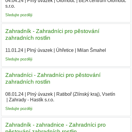
04.04.24
|
Plný úvazek
|
Olomouc
|
BEA centrum Olomouc
s.r.o.
|
Sledujte později
Zahradník - Zahradníci pro pěstování
zahradních rostlin
11.01.24
|
Plný úvazek
|
Úhřetice
|
Milan Šmahel
|
Sledujte později
Zahradníci - Zahradníci pro pěstování
zahradních rostlin
08.01.24
|
Plný úvazek
|
Ratiboř (Zlínský kraj), Vsetín
|
Zahrady - Hastík s.r.o.
|
Sledujte později
Zahradník - zahradnice - Zahradníci pro
pěstování zahradních rostlin