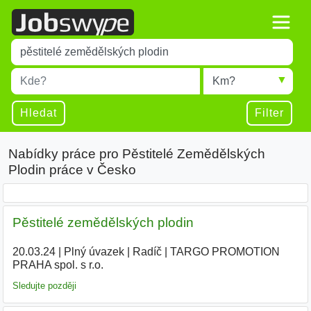
Title
Type 1 or more characters for results.
Místo
Radius
Type 1 or more characters for results.
Hledat
Filter
Nabídky práce pro Pěstitelé Zemědělských
Plodin práce v Česko
Pěstitelé zemědělských plodin
20.03.24
|
Plný úvazek
|
Radíč
|
TARGO PROMOTION
PRAHA spol. s r.o.
|
Sledujte později