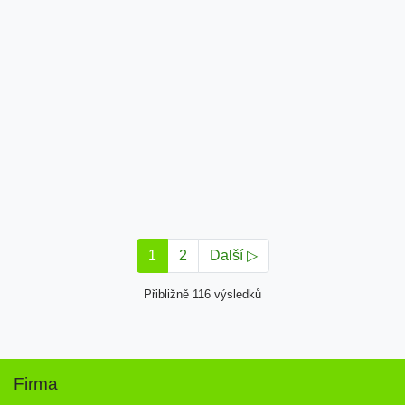
1
2
Další ▷
Přibližně 116 výsledků
Firma