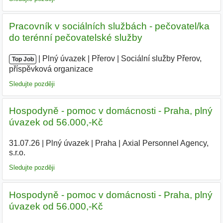
Pracovník v sociálních službách - pečovatel/ka
do terénní pečovatelské služby
|
|
Plný úvazek
|
Přerov
|
Sociální služby Přerov,
Top Job
příspěvková organizace
Sledujte později
Hospodyně - pomoc v domácnosti - Praha, plný
úvazek od 56.000,-Kč
31.07.26
|
Plný úvazek
|
Praha
|
Axial Personnel Agency,
s.r.o.
Sledujte později
Hospodyně - pomoc v domácnosti - Praha, plný
úvazek od 56.000,-Kč