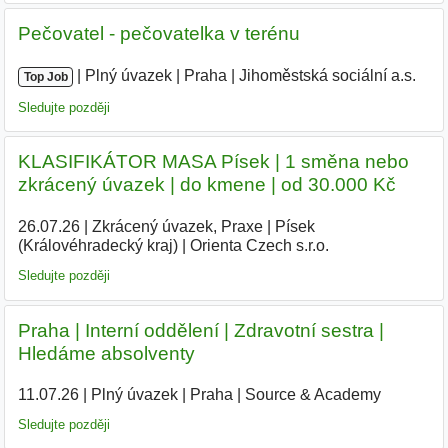
Pečovatel - pečovatelka v terénu
|
|
Plný úvazek
|
Praha
|
Jihoměstská sociální a.s.
|
Top Job
Sledujte později
KLASIFIKÁTOR MASA Písek | 1 směna nebo
zkrácený úvazek | do kmene | od 30.000 Kč
26.07.26
|
Zkrácený úvazek, Praxe
|
Písek
(Královéhradecký kraj)
|
Orienta Czech s.r.o.
|
Sledujte později
Praha | Interní oddělení | Zdravotní sestra |
Hledáme absolventy
11.07.26
|
Plný úvazek
|
Praha
|
Source & Academy
|
Sledujte později