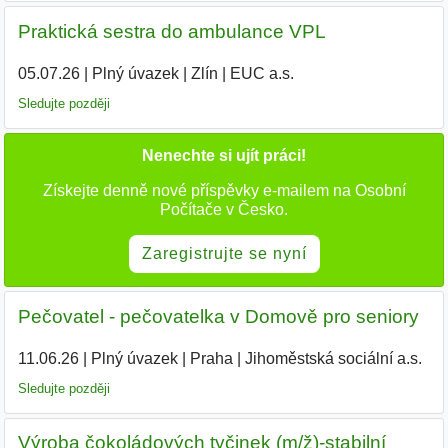
Praktická sestra do ambulance VPL
05.07.26
|
Plný úvazek
|
Zlín
|
EUC a.s.
Sledujte později
Nenechte si ujít práci!
Získejte denně nové příspěvky e-mailem na Osobní
Počítače v Česko.
Zaregistrujte se nyní
Pečovatel - pečovatelka v Domově pro seniory
11.06.26
|
Plný úvazek
|
Praha
|
Jihoměstská sociální a.s.
|
Sledujte později
Výroba čokoládových tyčinek (m/ž)-stabilní