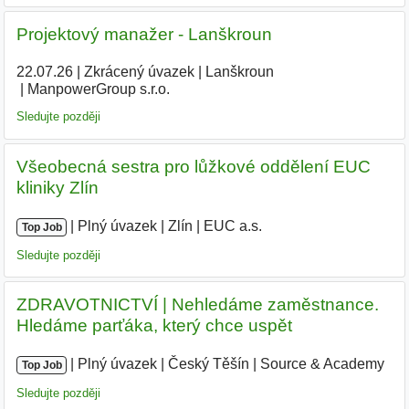
Projektový manažer - Lanškroun
22.07.26
|
Zkrácený úvazek
|
Lanškroun
|
ManpowerGroup s.r.o.
Sledujte později
Všeobecná sestra pro lůžkové oddělení EUC
kliniky Zlín
|
|
Plný úvazek
|
Zlín
|
EUC a.s.
Top Job
Sledujte později
ZDRAVOTNICTVÍ | Nehledáme zaměstnance.
Hledáme parťáka, který chce uspět
|
|
Plný úvazek
|
Český Těšín
|
Source & Academy
|
Top Job
Sledujte později