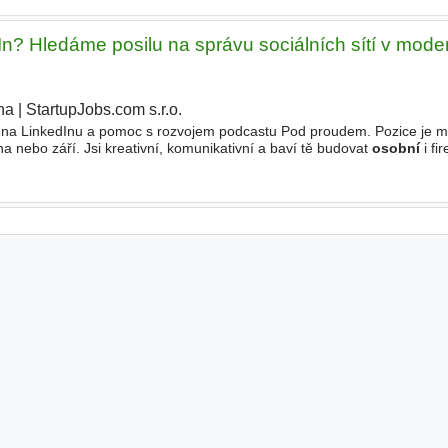
In? Hledáme posilu na správu sociálních sítí v mode
ha
|
StartupJobs.com s.r.o.
lů na LinkedInu a pomoc s rozvojem podcastu Pod proudem. Pozice je m
a nebo září. Jsi kreativní, komunikativní a baví tě budovat
osobní
i fi
í energetika, dekarbonizace nebo
ochrana
klimatu