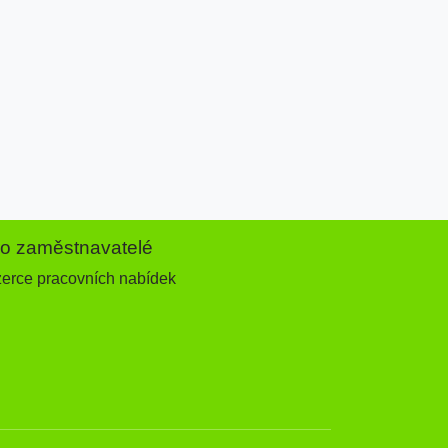
ro zaměstnavatelé
zerce pracovních nabídek