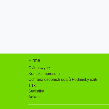
Firma
O Jobswype
Kontakt Impresum
Ochrana osobních údajů Podmínky užití
Tisk
Statistika
Anketa