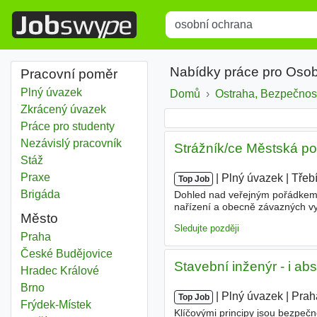
Title
Type 1 or more characters for r
Nabídky práce pro Oso
Pracovní poměr
Plný úvazek
Domů
Ostraha, Bezpečnos
Zkrácený úvazek
Práce pro studenty
Nezávislý pracovník
Strážník/ce Městská pol
Stáž
Praxe
|
|
Plný úvazek
|
Třeb
Top Job
Brigáda
Dohled nad veřejným pořádke
nařízení a obecně závazných v
Město
republiky, který splňuje základn
Sledujte později
Osobní ochrana
Praha
Osobní ochrana
České Budějovice
Stavební inženýr - i ab
Osobní ochrana
Hradec Králové
Osobní ochrana
Brno
|
|
Plný úvazek
|
Prah
Top Job
Osobní ochrana
Frýdek-Místek
Klíčovými principy jsou bezpeč