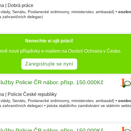
ha
|
Dobrá práce
 vlády, Senátu, Poslanecké sněmovny, ministerstev, ambasád) •
osobn
a zahraničních delegací
Nenechte si ujít práci!
enně nové příspěvky e-mailem na Osobní Ochrana v Česko.
Zaregistrujte se nyní
služby Policie ČR nábor. přísp. 150.000Kč
ha
|
Policie České republiky
 vlády, Senátu, Poslanecké sněmovny, ministerstev, ambasád) •
osobn
 zahraničních delegací • jistota stabilního zaměstnání ve státním sekto
 týdnů dovolené • náhrady výdajů (cestovné, stravné
služby Policie ČR nábor. přísp. 150.000Kč