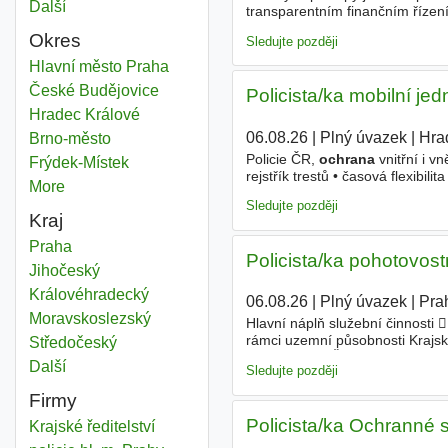
Další
města
transparentním finančním řízen
společnosti, kde můžete čerpat 
Okres
Sledujte později
Osobní ochrana
Hlavní město Praha
Okres
Osobní ochrana
České Budějovice
Okres
Policista/ka mobilní jed
Osobní ochrana
Hradec Králové
Okres
06.08.26
|
Plný úvazek
|
Hra
Osobní ochrana
Brno-město
Okres
Policie ČR,
ochrana
vnitřní i v
Osobní ochrana
Frýdek-Místek
Okres
rejstřík trestů • časová flexibilit
More
districts
Sledujte později
Kraj
Osobní ochrana
Praha
Kraj
Policista/ka pohotovost
Osobní ochrana
Jihočeský
Kraj
Osobní ochrana
Královéhradecký
Kraj
06.08.26
|
Plný úvazek
|
Pra
Osobní ochrana
Moravskoslezský
Kraj
Hlavní náplň služební činnosti 
rámci uzemní působnosti Krajské
Osobní ochrana
Středočeský
Kraj
celém území České republiky, 
Další
kraj
Sledujte později
Firmy
Policista/ka Ochranné 
Krajské ředitelství