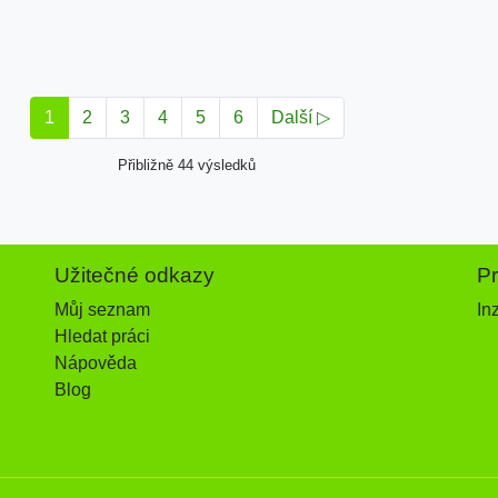
1
2
3
4
5
6
Další ▷
Přibližně 44 výsledků
Užitečné odkazy
P
Můj seznam
In
Hledat práci
Nápověda
Blog