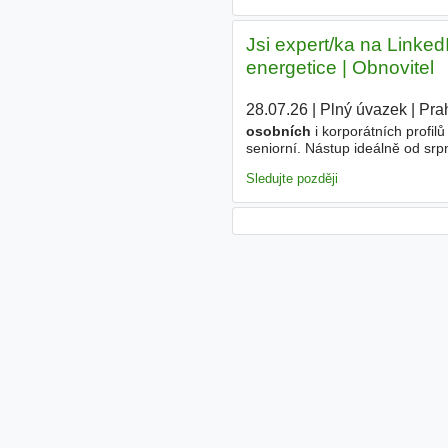
Jsi expert/ka na Linked
energetice | Obnovitel
28.07.26
|
Plný úvazek
|
Pra
osobních
i korporátních profi
seniorní. Nástup ideálně od srpn
Zajímá tě udržitelnost, modern
Sledujte později