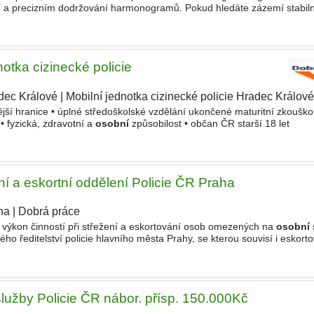
í a precizním dodržování harmonogramů. Pokud hledáte zázemí stabil
zkušenosti od expertů z domova i zahraničí, rádi
notka cizinecké policie
dec Králové
|
Mobilní jednotka cizinecké policie Hradec Králové
nější hranice • úplné středoškolské vzdělání ukončené maturitní zkouškou
a • fyzická, zdravotní a
osobní
způsobilost • občan ČR starší 18 let
ní a eskortní oddělení Policie ČR Praha
ha
|
Dobrá práce
 výkon činností při střežení a eskortování osob omezených na
osobní
ho ředitelství policie hlavního města Prahy, se kterou souvisí i eskort
 pátrání po hledaných a pohřešovaných
služby Policie ČR nábor. přísp. 150.000Kč