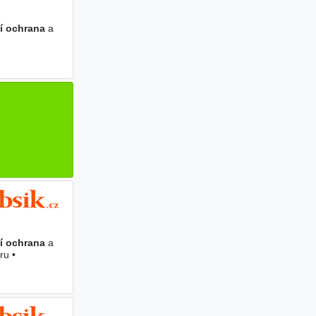
í ochrana
a
í ochrana
a
ru •