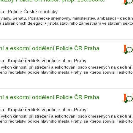
ha
|
Policie České republiky
|
 vlády, Senátu, Poslanecké sněmovny, ministerstev, ambasád) •
osobn
 zahraničních delegací • jistota stabilního zaměstnání ve státním sekto
 týdnů dovolené • náhrady výdajů (cestovné, stravné
ní a eskortní oddělení Policie ČR Praha
ha
|
Krajské ředitelství policie hl. m. Prahy
|
 výkon činností při střežení a eskortování osob omezených na
osobní
ho ředitelství policie hlavního města Prahy, se kterou souvisí i eskort
 pátrání po hledaných a pohřešovaných
ní a eskortní oddělení Policie ČR Praha
ha
|
Krajské ředitelství policie hl. m. Prahy
 výkon činností při střežení a eskortování osob omezených na
osobní
ho ředitelství policie hlavního města Prahy, se kterou souvisí i eskort
 pátrání po hledaných a pohřešovaných