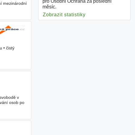
pro Osobní Ochrana za poslední
ní mezinárodní
měsíc.
Zobrazit statistiky
pro Osobní Ochrana
 • čistý
svobodě v
ování osob po