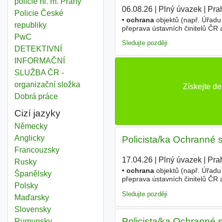
policie hl. m. Prahy
06.08.26
|
Plný úvazek
|
Pra
Policie České
•
ochrana
objektů (např. Úřadu
republiky
přeprava ústavních činitelů ČR 
PwC
Sledujte později
DETEKTIVNÍ
INFORMAČNÍ
SLUŽBA ČR -
organizační složka
Získejte d
Dobrá práce
Cizí jazyky
Německy
Anglicky
Policista/ka Ochranné 
Francouzsky
17.04.26
|
Plný úvazek
|
Pra
Rusky
•
ochrana
objektů (např. Úřadu
Španělsky
přeprava ústavních činitelů ČR a
Polsky
pravidelné navyšování platu • 6
Sledujte později
Maďarsky
Slovensky
Policista/ka Ochranné 
Rumunsky