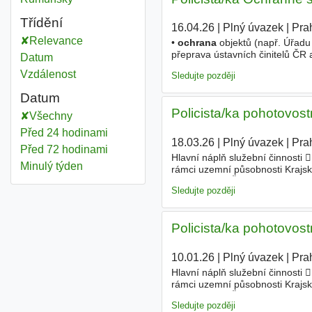
Třídění
16.04.26
|
Plný úvazek
|
Pra
Relevance
•
ochrana
objektů (např. Úřadu
přeprava ústavních činitelů ČR a
Datum
pravidelné navyšování platu • 6
Vzdálenost
Sledujte později
Datum
Policista/ka pohotovost
Všechny
Před 24 hodinami
18.03.26
|
Plný úvazek
|
Pra
Před 72 hodinami
Hlavní náplň služební činnosti 
Minulý týden
rámci uzemní působnosti Krajské
celém území České republiky, 
Sledujte později
Policista/ka pohotovost
10.01.26
|
Plný úvazek
|
Pra
Hlavní náplň služební činnosti 
rámci uzemní působnosti Krajské
celém území České republiky, 
Sledujte později