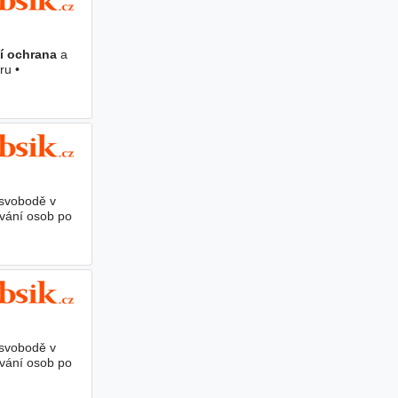
í ochrana
a
ru •
svobodě v
ování osob po
svobodě v
ování osob po