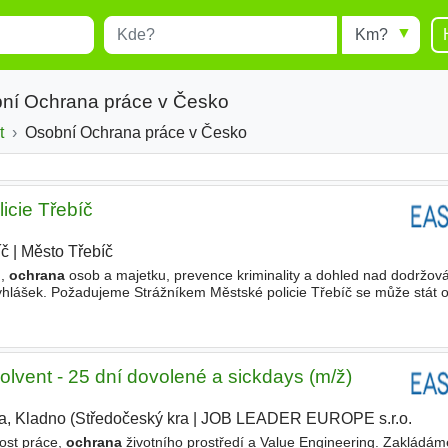
Místo
Radius
esults.
Type 1 or more characters for
results.
bní Ochrana práce v Česko
t
Osobní Ochrana práce v Česko
icie Třebíč
íč
|
Město Třebíč
|
m,
ochrana
osob a majetku, prevence kriminality a dohled nad dodržov
yhlášek. Požadujeme Strážníkem Městské policie Třebíč se může stát
í podmínky, které stanoví zákon o obecní policii
solvent - 25 dní dovolené a sickdays (m/ž)
a, Kladno (Středočeský kra
|
JOB LEADER EUROPE s.r.o.
|
nost práce,
ochrana
životního prostředí a Value Engineering. Zakládám