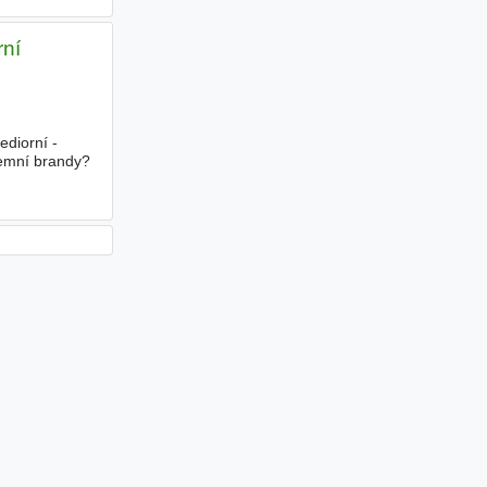
rní
ediorní -
remní brandy?