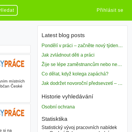
Hledat
Přihlásit se
Latest blog posts
Pondělí v práci – začněte nový týden s motivací
Jak zvládnout děti a práci
Žije se lépe zaměstnancům nebo nezavislým pracovníkům
Co dělat, když kolega zapáchá?
áním místních
Jak dodržet novoroční předsevzetí – naše tipy pro dobrý začátek roku 2018
 občan České
Historie vyhledávání
Osobní ochrana
Statisktika
Statistický vývoj pracovních nabídek
e si na