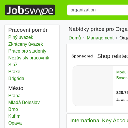
Title
Type 1 or more characters for r
Nabídky práce pro Orga
Pracovní poměr
Plný úvazek
Domů
Management
Org
Zkrácený úvazek
Práce pro studenty
Nezávislý pracovník
Stáž
Praxe
Brigáda
Město
Organization
Praha
Organization
Mladá Boleslav
Organization
Brno
Organization
Kuřim
International Key Acco
Organization
Opava