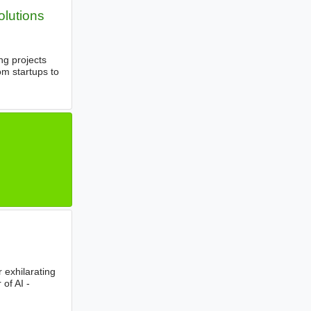
olutions
ng projects
om startups to
 exhilarating
of AI -