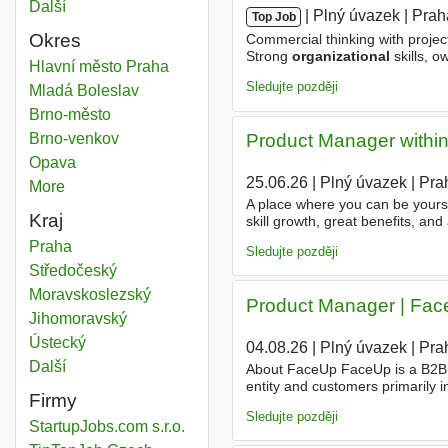
Další
města
|
|
Plný úvazek
|
Prah
Top Job
Okres
Commercial thinking with projec
Strong
organizational
skills, o
Organization
Hlavní město Praha
Okres
command of MS Office tools, es
Sledujte později
Organization
Mladá Boleslav
Okres
Organization
Brno-město
Okres
Organization
Brno-venkov
Okres
Product Manager within
Organization
Opava
Okres
25.06.26
|
Plný úvazek
|
Pra
More
districts
A place where you can be yoursel
Kraj
skill growth, great benefits, an
Manager within the People and
Organization
Praha
Kraj
Sledujte později
Organization
Středočeský
Kraj
Organization
Moravskoslezský
Kraj
Product Manager | Fa
Organization
Jihomoravský
Kraj
Organization
Ústecký
Kraj
04.08.26
|
Plný úvazek
|
Pra
Další
kraj
About FaceUp FaceUp is a B2B 
entity and customers primarily 
Firmy
trust and transparency in
organ
Sledujte později
StartupJobs.com s.r.o.