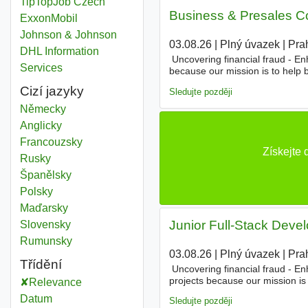
TipTopJob Czech
Business & Presales Con
ExxonMobil
Johnson & Johnson
03.08.26
|
Plný úvazek
|
Pra
DHL Information
️ Uncovering financial fraud - E
Services
because our mission is to help 
the largest global players. Fro
Cizí jazyky
Sledujte později
Německy
Anglicky
Francouzsky
Získejte
Rusky
Španělsky
Polsky
Maďarsky
Junior Full-Stack Develo
Slovensky
Rumunsky
03.08.26
|
Plný úvazek
|
Pra
Třídění
️ Uncovering financial fraud - 
projects because our mission is 
Relevance
spanning from startups to the l
Datum
Sledujte později