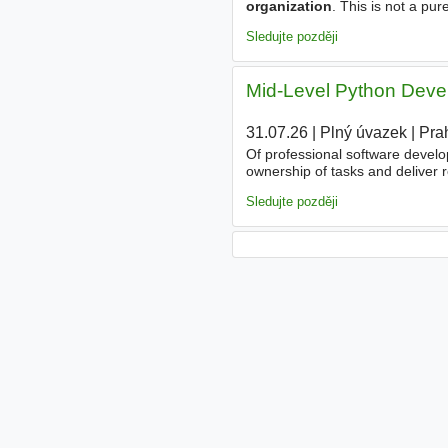
organization
. This is not a p
technical tax knowledge with the
Sledujte později
Mid-Level Python Devel
31.07.26
|
Plný úvazek
|
Pra
Of professional software develo
ownership of tasks and deliver 
English and Czech Nice to have 
Sledujte později