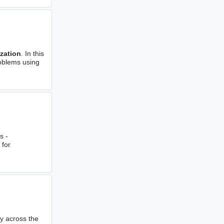
zation
. In this
roblems using
s -
 for
gy across the