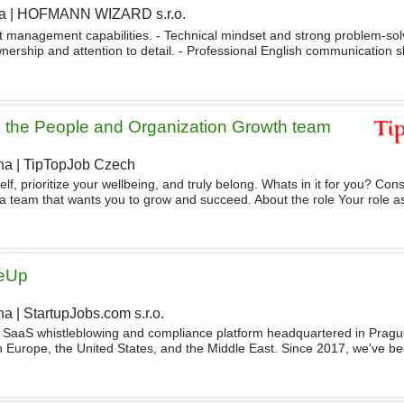
a
|
HOFMANN WIZARD s.r.o.
|
t management capabilities. - Technical mindset and strong problem-solvi
wnership and attention to detail. - Professional English communication sk
pecially Excel, Outlook and PowerPoint
 the People and Organization Growth team
ha
|
TipTopJob Czech
|
f, prioritize your wellbeing, and truly belong. Whats in it for you? Cons
d a team that wants you to grow and succeed. About the role Your role a
Organization
Growth team will be to help
ceUp
ha
|
StartupJobs.com s.r.o.
SaaS whistleblowing and compliance platform headquartered in Pragu
in Europe, the United States, and the Middle East. Since 2017, we've be
izations
worldwide - from schools tackling