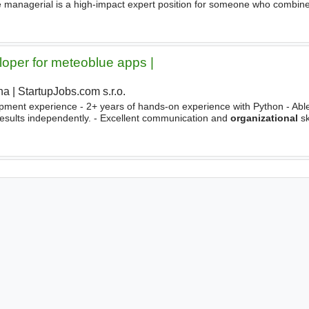
ure managerial is a high-impact expert position for someone who combin
 ability to influence senior stakeholders
oper for meteoblue apps️ |
ha
|
StartupJobs.com s.r.o.
pment experience - 2+ years of hands-on experience with Python - Able
results independently. - Excellent communication and
organizational
sk
- Experience with any of the following technologies