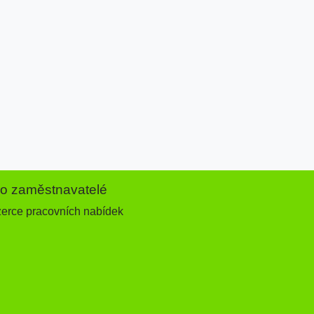
ro zaměstnavatelé
zerce pracovních nabídek