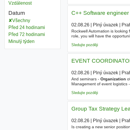
Vzdálenost
C++ Software engineer
Datum
Všechny
02.08.26
|
Plný úvazek
|
Pra
Před 24 hodinami
Rockwell Automation is looking 
Před 72 hodinami
role, you will have the opportu
modern technologies, tools, and 
Minulý týden
Sledujte později
EVENT COORDINATO
02.08.26
|
Plný úvazek
|
Pra
And seminars -
Organization
of
Management of event logistics -
attendance at conferences - Book
Sledujte později
Group Tax Strategy Lead
02.08.26
|
Plný úvazek
|
Pra
Is creating a new senior positio