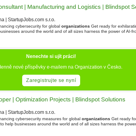
sultant | Manufacturing and Logistics | Blindspot S
ha
|
StartupJobs.com s.r.o.
|
nhancing cybersecurity for global
organizations
Get ready for exhilarati
businesses around the world and of all sizes harness the power of AI-fr
m the Czech Republic to diverse regions
Nenechte si ujít práci!
 denně nové příspěvky e-mailem na Organization v Česko.
Zaregistrujte se nyní
per | Optimization Projects | Blindspot Solutions
ha
|
StartupJobs.com s.r.o.
|
Enhancing cybersecurity measures for global
organizations
Get ready for
to help businesses around the world and of all sizes harness the power 
argest global players. From the Czech Republic