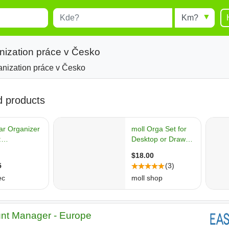
Místo
Radius
esults.
Type 1 or more characters for
results.
nization práce v Česko
anization práce v Česko
unt Manager - Europe