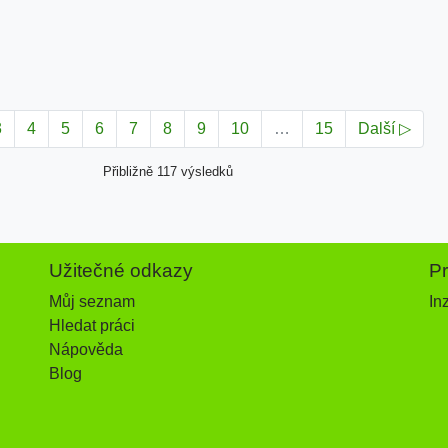
3
4
5
6
7
8
9
10
…
15
Další ▷
Přibližně 117 výsledků
Užitečné odkazy
P
Můj seznam
In
Hledat práci
Nápověda
Blog