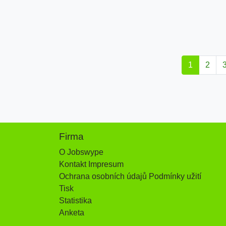
1
2
Firma
O Jobswype
Kontakt Impresum
Ochrana osobních údajů Podmínky užití
Tisk
Statistika
Anketa