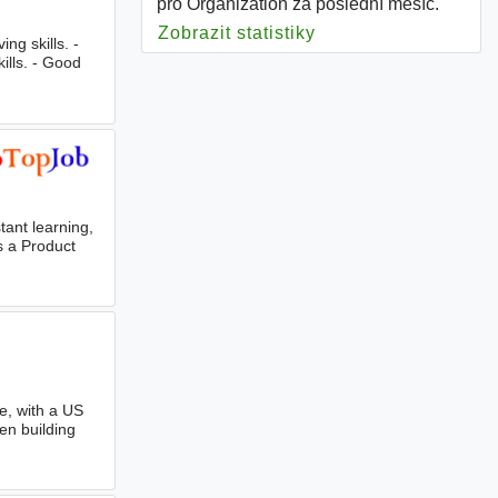
pro Organization za poslední měsíc.
Zobrazit statistiky
pro Organization
ng skills. -
ills. - Good
tant learning,
s a Product
e, with a US
en building