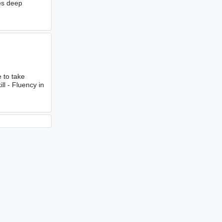
es deep
 to take
ill - Fluency in