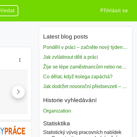
Hledat
Přihlásit se
Latest blog posts
Pondělí v práci – začněte nový týden s motivací
Jak zvládnout děti a práci
Žije se lépe zaměstnancům nebo nezavislým pracovníkům
Co dělat, když kolega zapáchá?
Jak dodržet novoroční předsevzetí – naše tipy pro dobrý začátek roku 2018
Historie vyhledávání
Organization
Statisktika
Statistický vývoj pracovních nabídek