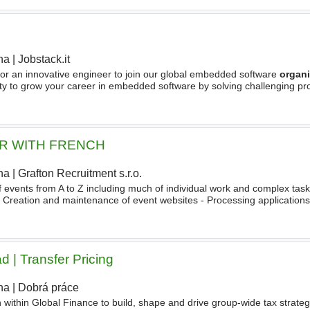
ha
|
Jobstack.it
|
for an innovative engineer to join our global embedded software
organi
nity to grow your career in embedded software by solving challenging p
practices. In this role, you
R WITH FRENCH
ha
|
Grafton Recruitment s.r.o.
 events from A to Z including much of individual work and complex task
 Creation and maintenance of event websites - Processing applications
ing of hotels and flights for participants - Responsibility
 | Transfer Pricing
ha
|
Dobrá práce
n within Global Finance to build, shape and drive group-wide tax strate