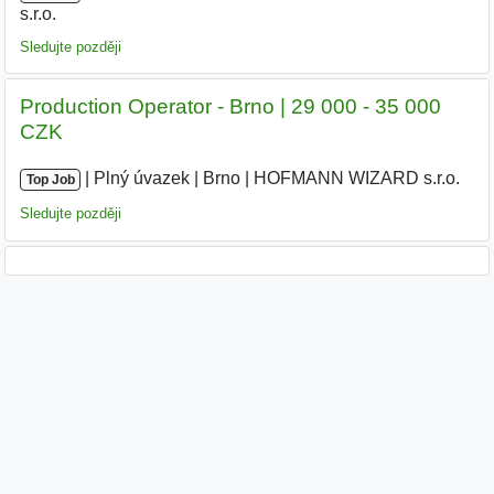
s.r.o.
|
Sledujte později
Production Operator - Brno | 29 000 - 35 000
CZK
|
|
Plný úvazek
|
Brno
|
HOFMANN WIZARD s.r.o.
|
Top Job
Sledujte později