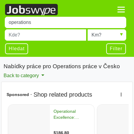
Title
Type 1 or more characters for results.
Místo
Radius
Type 1 or more characters for results.
Hledat
Filter
Nabídky práce pro Operations práce v Česko
Back to category