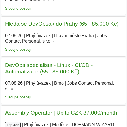
Sledujte později
Hledá se DevOpsák do Prahy (65 - 85.000 Kč)
07.08.26
|
Plný úvazek
|
Hlavní město Praha
|
Jobs
Contact Personal, s.r.o. -
Sledujte později
DevOps specialista - Linux - CI/CD -
Automatizace (55 - 85.000 Kč)
07.08.26
|
Plný úvazek
|
Brno
|
Jobs Contact Personal,
s.r.o. -
Sledujte později
Assembly Operator | Up to CZK 37,000/month
|
|
Plný úvazek
|
Modřice
|
HOFMANN WIZARD
Top Job