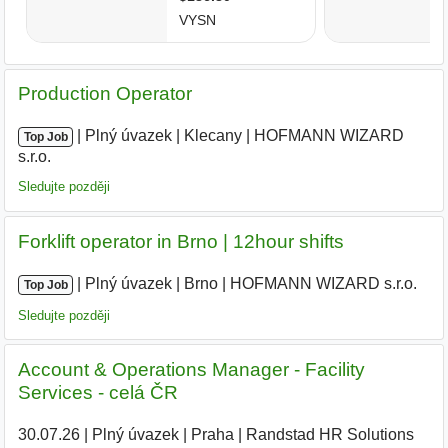
Production Operator
|
|
Plný úvazek
|
Klecany
|
HOFMANN WIZARD
Top Job
s.r.o.
|
Sledujte později
Forklift operator in Brno | 12hour shifts
|
|
Plný úvazek
|
Brno
|
HOFMANN WIZARD s.r.o.
|
Top Job
Sledujte později
Account & Operations Manager - Facility
Services - celá ČR
30.07.26
|
Plný úvazek
|
Praha
|
Randstad HR Solutions