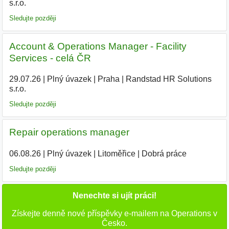
s.r.o.
Sledujte později
Account & Operations Manager - Facility
Services - celá ČR
29.07.26
|
Plný úvazek
|
Praha
|
Randstad HR Solutions
s.r.o.
|
Sledujte později
Repair operations manager
06.08.26
|
Plný úvazek
|
Litoměřice
|
Dobrá práce
Sledujte později
Nenechte si ujít práci!
Získejte denně nové příspěvky e-mailem na Operations v
Česko.