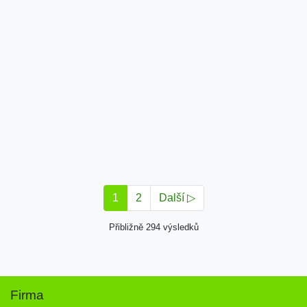
1
2
Další ▷
Přibližně 294 výsledků
Firma