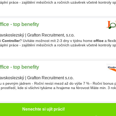
lní práce - zajištění měsíčních a ročních uzávěrek včetně kontroly sp
a pravidelných analýz - tvorba
ice - top benefity
avskoslezský
|
Grafton Recruitment, s.r.o.
|
ci
Controller
? Uvítáte možnost mít 2-3 dny v týdnu home
office
a flexib
lní práce - zajištění měsíčních a ročních uzávěrek včetně kontroly sp
a pravidelných analýz - tvorba
ice - top benefity
avskoslezský
|
Grafton Recruitment s.r.o.
obu s pevným jádrem - Roční revizi mezd až do výše 7 % - Roční bonus 
 prostředí, kde si všichni tykáme a hrajeme na férovost Máte min. 3 ro
nost mít 2-3 dny v týdnu home
office
Nenechte si ujít práci!