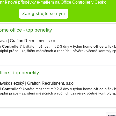
enně nové příspěvky e-mailem na Office Controller v Česko.
Zaregistrujte se nyní
office - top benefity
rava
|
Grafton Recruitment s.r.o.
|
ci
Controller
? Uvítáte možnost mít 2-3 dny v týdnu home
office
a flexib
lní práce - zajištění měsíčních a ročních uzávěrek včetně kontroly sp
a pravidelných analýz - tvorba
ice - top benefity
avskoslezský
|
Grafton Recruitment, s.r.o.
|
ci
Controller
? Uvítáte možnost mít 2-3 dny v týdnu home
office
a flexib
lní práce - zajištění měsíčních a ročních uzávěrek včetně kontroly sp
a pravidelných analýz - tvorba