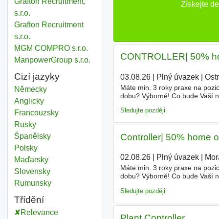
Grafton Recruitment,
Získejte d
s.r.o.
Grafton Recruitment
s.r.o.
MGM COMPRO s.r.o.
CONTROLLER| 50% home 
ManpowerGroup s.r.o.
Cizí jazyky
03.08.26
|
Plný úvazek
|
Ost
Máte min. 3 roky praxe na pozi
Německy
dobu? Výborně! Co bude Vaší náp
Anglicky
příprava finančního reportingu 
Sledujte později
Francouzsky
Rusky
Controller| 50% home off
Španělsky
Polsky
02.08.26
|
Plný úvazek
|
Mor
Maďarsky
Máte min. 3 roky praxe na pozi
Slovensky
dobu? Výborně! Co bude Vaší náp
Rumunsky
příprava finančního reportingu 
Sledujte později
Třídění
Relevance
Plant Controller