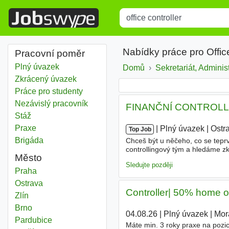
Title
Type 1 or more characters for r
Nabídky práce pro Offic
Pracovní poměr
Plný úvazek
Domů
Sekretariát, Adminis
Zkrácený úvazek
Práce pro studenty
Nezávislý pracovník
FINANČNÍ CONTROLLIN
Stáž
Praxe
|
|
Plný úvazek
|
Ostr
Top Job
Brigáda
Chceš být u něčeho, co se teprv
controllingový tým a hledáme z
Město
máš alespoň 3 roky praxe v contr
Sledujte později
Office controller
Praha
Office controller
Ostrava
Controller| 50% home off
Office controller
Zlín
Office controller
Brno
04.08.26
|
Plný úvazek
|
Mor
Office controller
Pardubice
Máte min. 3 roky praxe na pozi