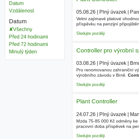
Datum
Vzdálenost
05.08.26
|
Plný úvazek
|
Par
Velmi zajímavé platové ohodnoce
Datum
příspěvku na penzijní připojiště
Všechny
prostředí a tým, na který se m
Sledujte později
Před 24 hodinami
Před 72 hodinami
Controller pro výrobní 
Minulý týden
03.08.26
|
Plný úvazek
|
Brn
Pro renomovanou zahraniční výr
výrobního závodu v Brně.
Contr
rozpočty, forecasty a reporting
Sledujte později
Plant Controller
24.07.26
|
Plný úvazek
|
Man
Mzda 75-85 000 Kč odměny ke
pracovní doba příspěvek na pen
inzeráty jsou v některých pří
Sledujte později