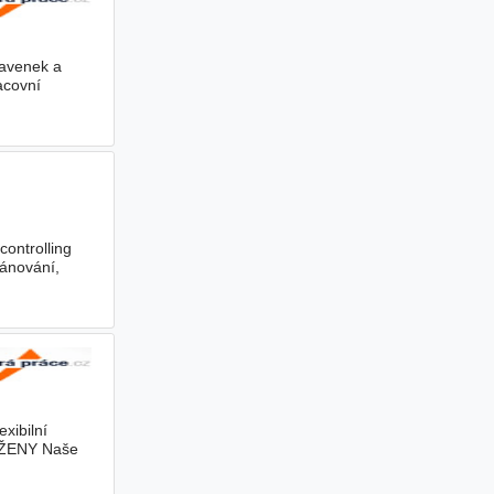
ravenek a
acovní
ontrolling
lánování,
xibilní
I ŽENY Naše