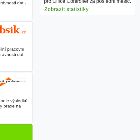
pro Office Controller za poslední měsíc.
rávnosti dat -
Zobrazit statistiky
pro Office Controller
ilní pracovní
rávnosti dat -
podle výsledků
ky praxe na