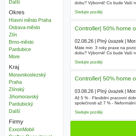
Další
města
dobu? Výborně! Co bude Vaší náp
příprava finančního reportingu 
Okres
Sledujte později
Office controller
Hlavní město Praha
Okres
Office controller
Ostrava-město
Okres
Controller| 50% home off
Office controller
Zlín
Okres
02.08.26
|
Plný úvazek
|
Mor
Office controller
Brno-město
Okres
Máte min. 3 roky praxe na pozi
Office controller
Pardubice
Okres
dobu? Výborně! Co bude Vaší náp
More
districts
příprava finančního reportingu 
Sledujte později
Kraj
Office controller
Moravskoslezský
Kraj
Controller| 50% home off
Office controller
Praha
Kraj
Office controller
Zlínský
Kraj
03.08.26
|
Plný úvazek
|
Mor
Office controller
Jihomoravský
Kraj
Až 5 % - Flexibilní pracovní d
společnosti až 7 % - Neformální
Office controller
Pardubický
Kraj
pozici
Controller
? Uvítáte mož
Další
kraj
Sledujte později
Firmy
ExxonMobil