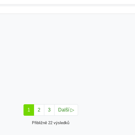
1
2
3
Další ▷
Přibližně 22 výsledků