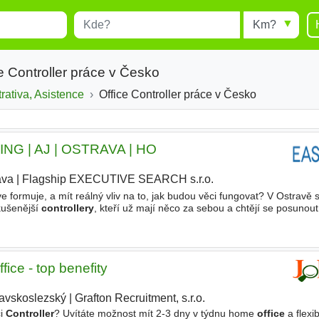
Místo
Radius
esults.
Type 1 or more characters for
results.
e Controller práce v Česko
trativa, Asistence
Office Controller práce v Česko
G | AJ | OSTRAVA | HO
ava
|
Flagship EXECUTIVE SEARCH s.r.o.
|
e formuje, a mít reálný vliv na to, jak budou věci fungovat? V Ostravě
kušenější
controllery
, kteří už mají něco za sebou a chtějí se posunou
ollingu, baví tě práce s čísly
ice - top benefity
avskoslezský
|
Grafton Recruitment, s.r.o.
ci
Controller
? Uvítáte možnost mít 2-3 dny v týdnu home
office
a flexib