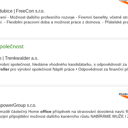
dubice
|
FreeCon s.r.o.
ní - Možnost dalšího profesního rozvoje - Firemní benefity, včetně st
ní. - Flexibilní pracovní doba a možnost práce z domova. - Přátelské pr
ůžeš spolehnout. Jako Plant
Controller
budete
společnost
o
|
Trenkwalder a.s.
|
obní společnost, hledáme vhodného kandidáta/ku, s odpovědností za c
oller
pro výrobní společnost Náplň práce • Odpovědnost za finanční p
 výrobního závodu. • Analýza hospodářských výsledků
powerGroup s.r.o.
 mzdě částečný Home
office
příspěvek na stravování dovolená navíc fle
zijní připojištění možnost dalšího kariérního růstu NABÍRÁME MUŽE 
padech psány v ženském nebo mužském rodě. Tento postup