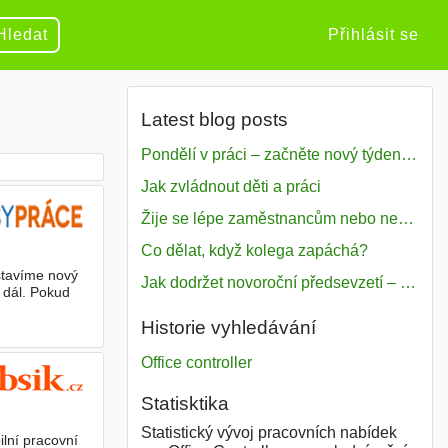
Hledat
Přihlásit se
Latest blog posts
Pondělí v práci – začněte nový týden s motivací
Jak zvládnout děti a práci
Žije se lépe zaměstnancům nebo nezavislým pracovníkům
Co dělat, když kolega zapáchá?
 stavíme nový
Jak dodržet novoroční předsevzetí – naše tipy pro dobrý začátek roku 2018
t dál. Pokud
Historie vyhledávání
Office controller
Statisktika
Statistický vývoj pracovních nabídek
ilní pracovní