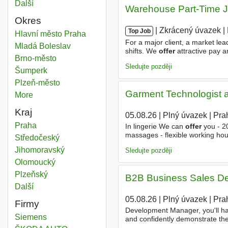
Další
města
Warehouse Part-Time Job
Okres
|
|
Zkrácený úvazek
|
Top Job
Offer engineer
Hlavní město Praha
Okres
For a major client, a market lead
Offer engineer
Mladá Boleslav
Okres
shifts. We
offer
attractive pay a
Offer engineer
Brno-město
Okres
shipments (loading and unloadin
Sledujte později
Offer engineer
Šumperk
Okres
Offer engineer
Plzeň-město
Okres
Garment Technologist a
More
districts
Kraj
05.08.26
|
Plný úvazek
|
Pra
Offer engineer
Praha
Kraj
In lingerie We can
offer
you - 20
massages - flexible working hou
Offer engineer
Středočeský
Kraj
for a leading online retailer of 
Offer engineer
Jihomoravský
Kraj
Sledujte později
Offer engineer
Olomoucký
Kraj
Offer engineer
Plzeňský
Kraj
B2B Business Sales De
Další
kraj
05.08.26
|
Plný úvazek
|
Pra
Firmy
Development Manager, you'll ha
Siemens
and confidently demonstrate the
have sales experience in a fas