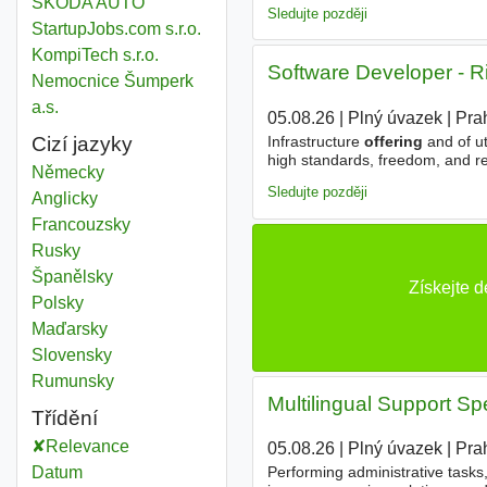
ŠKODA AUTO
Sledujte později
StartupJobs.com s.r.o.
KompiTech s.r.o.
Software Developer - Ri
Nemocnice Šumperk
a.s.
05.08.26
|
Plný úvazek
|
Pra
Infrastructure
offering
and of ut
Cizí jazyky
high standards, freedom, and re
Německy
developing talent. As a Software
Sledujte později
Anglicky
Francouzsky
Rusky
Španělsky
Získejte 
Polsky
Maďarsky
Slovensky
Rumunsky
Multilingual Support Sp
Třídění
Relevance
05.08.26
|
Plný úvazek
|
Pra
Datum
Performing administrative tasks