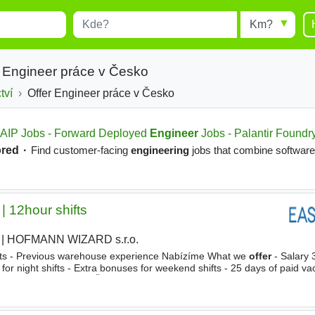
Místo
Radius
esults.
Type 1 or more characters for
results.
r Engineer práce v Česko
tví
Offer Engineer práce v Česko
 | 12hour shifts
|
HOFMANN WIZARD s.r.o.
|
ifts - Previous warehouse experience Nabízíme What we
offer
- Salary 
r night shifts - Extra bonuses for weekend shifts - 25 days of paid vac
m Vzdělání Vyučení, SŠ s maturitou, Vyšší odborné