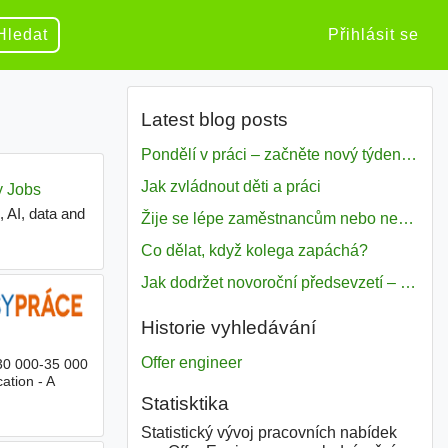
Hledat
Přihlásit se
Latest blog posts
Pondělí v práci – začněte nový týden s motivací
Jak zvládnout děti a práci
Žije se lépe zaměstnancům nebo nezavislým pracovníkům
Co dělat, když kolega zapáchá?
Jak dodržet novoroční předsevzetí – naše tipy pro dobrý začátek roku 2018
Historie vyhledávání
Offer engineer
30 000-35 000
ation - A
Statisktika
Statistický vývoj pracovních nabídek