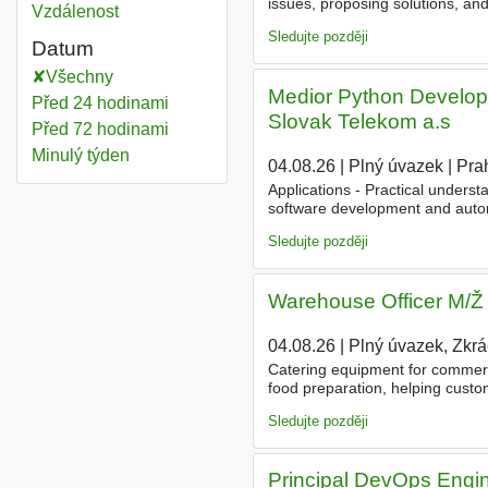
issues, proposing solutions, an
Vzdálenost
satisfaction through clear comm
Sledujte později
Datum
Všechny
Medior Python Develope
Před 24 hodinami
Slovak Telekom a.s
Před 72 hodinami
Minulý týden
04.08.26
|
Plný úvazek
|
Pra
Applications - Practical understa
software development and automat
systems and security tooling. 
Sledujte později
Warehouse Officer M/Ž -
04.08.26
|
Plný úvazek, Zkr
Catering equipment for commerci
food preparation, helping custom
the catering and hotel sectors.
Sledujte později
Principal DevOps Engin