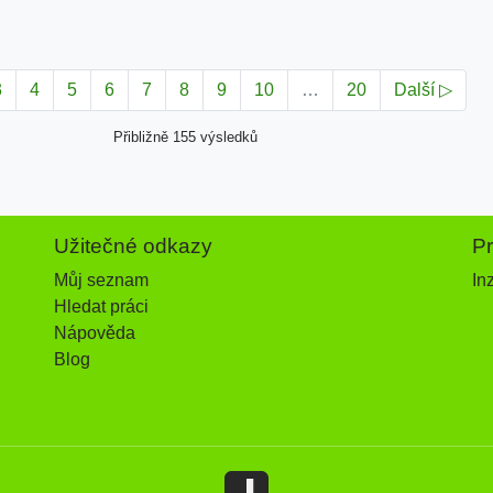
3
4
5
6
7
8
9
10
…
20
Další ▷
Přibližně 155 výsledků
Užitečné odkazy
P
Můj seznam
In
Hledat práci
Nápověda
Blog