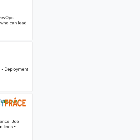
 DevOps
n who can lead
. - Deployment
 -
Canteen
ance. Job
n lines •