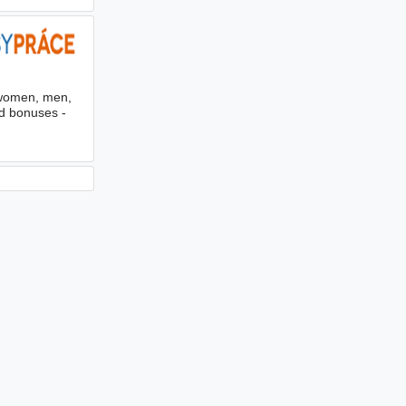
(women, men,
d bonuses -