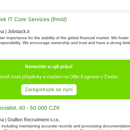
sk IT Core Services (f/m/d)
ha
|
Jobstack.it
ter importance for the stability of the global financial market. We foster 
sponsibility. We encourage ownership and trust and have a strong belie
 Developer in - Risk IT Core Services (f/m/d), you
Nenechte si ujít práci!
denně nové příspěvky e-mailem na Offer Engineer v Česko.
Zaregistrujte se nyní
ecialist, 40 - 50 000 CZK
ha
|
Grafton Recruitment s.r.o.
, including maintaining accurate records and processing documentation 