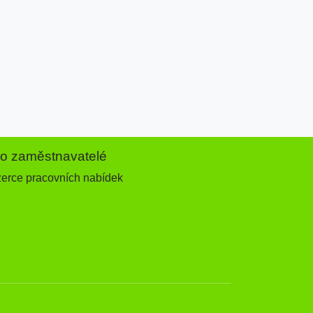
ro zaměstnavatelé
zerce pracovních nabídek