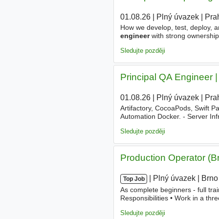
01.08.26
|
Plný úvazek
|
Pra
How we develop, test, deploy, 
engineer
with strong ownership 
and communicate the technolog
Sledujte později
Principal QA Engineer |
01.08.26
|
Plný úvazek
|
Pra
Artifactory, CocoaPods, Swift P
Automation Docker. - Server In
Documentation Markdown, Jeky
Sledujte později
Production Operator (B
|
|
Plný úvazek
|
Brno
Top Job
As complete beginners - full tra
Responsibilities • Work in a thr
Packing finished products • Qua
Sledujte později