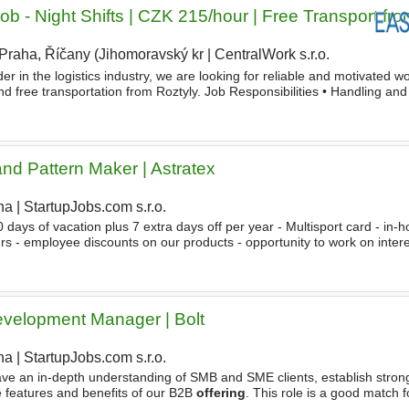
 - Night Shifts | CZK 215/hour | Free Transport fro
Praha, Říčany (Jihomoravský kr
|
CentralWork s.r.o.
|
er in the logistics industry, we are looking for reliable and motivated wo
nd free transportation from Roztyly. Job Responsibilities • Handling an
g) • Operating a pallet
nd Pattern Maker | Astratex
ha
|
StartupJobs.com s.r.o.
 days of vacation plus 7 extra days off per year - Multisport card - in-
rs - employee discounts on our products - opportunity to work on intere
lingerie and underwear in Central Europe - full
velopment Manager | Bolt
ha
|
StartupJobs.com s.r.o.
ve an in-depth understanding of SMB and SME clients, establish stron
 features and benefits of our B2B
offering
. This role is a good match f
t-paced company and are keen to be part of a team