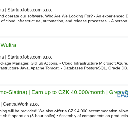
ha
|
StartupJobs.com s.r.o.
and operate our software. Who Are We Looking For? - An experienced
of cloud infrastructure, automation, and release processes. - A perso
y solution to other DevOps
engineers
. - A person who
 Wultra
ha
|
StartupJobs.com s.r.o.
|
ackage Manager, GitHub Actions. - Cloud Infrastructure Microsoft Azure
frastructure Java, Apache Tomcat. - Databases PostgreSQL, Oracle DB.
ll, Github Pages. What Are We
Offering
? - Powerful company
rno-Slatina) | Earn up to CZK 40,000/month | Great 
|
CentralWork s.r.o.
|
ining will be provided! We also
offer
a CZK 4,000 accommodation allow
ee-shift operation (8-hour shifts) • Assembly of components on productio
lity control • Operation of machining equipment