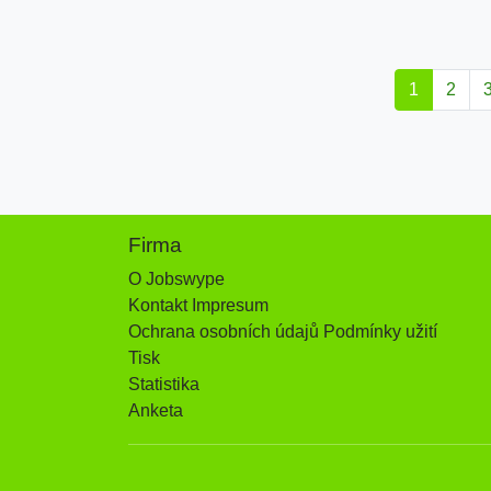
1
2
Firma
O Jobswype
Kontakt Impresum
Ochrana osobních údajů Podmínky užití
Tisk
Statistika
Anketa