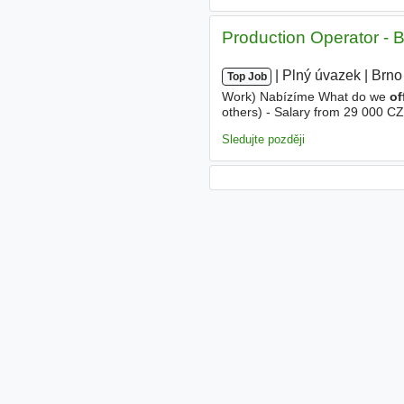
Production Operator - 
|
|
Plný úvazek
|
Brno
Top Job
Work) Nabízíme What do we
of
others) - Salary from 29 000 C
Clean and safe working environm
Sledujte později