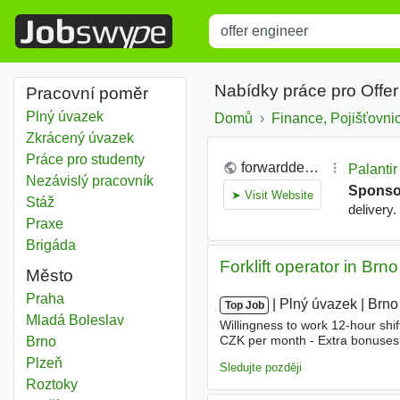
Title
Type 1 or more characters for r
Nabídky práce pro Offe
Pracovní poměr
Plný úvazek
Domů
Finance, Pojišťovnic
Zkrácený úvazek
Práce pro studenty
Nezávislý pracovník
Stáž
Praxe
Brigáda
Forklift operator in Brno
Město
Offer engineer
Praha
|
|
Plný úvazek
|
Brno
Top Job
Offer engineer
Mladá Boleslav
Willingness to work 12-hour sh
CZK per month - Extra bonuses fo
Offer engineer
Brno
stable and supportive work tea
Offer engineer
Plzeň
Sledujte později
Offer engineer
Roztoky