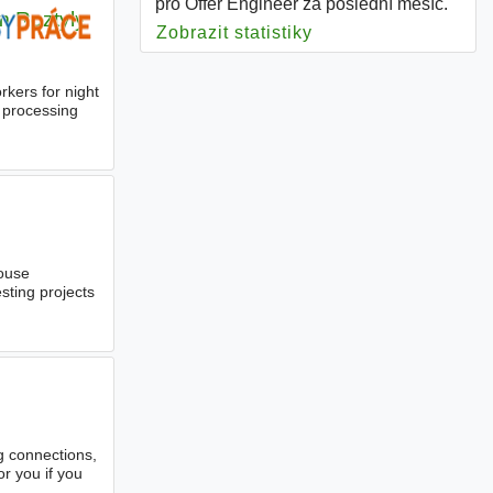
pro Offer Engineer za poslední měsíc.
m Roztyly
Zobrazit statistiky
pro Offer Engineer
rkers for night
d processing
house
sting projects
g connections,
or you if you