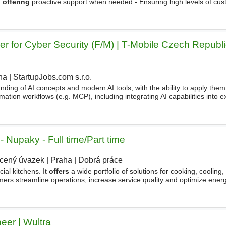
d
offering
proactive support when needed - Ensuring high levels of cu
unication and effective problem-solving Contract
r for Cyber Security (F/M) | T-Mobile Czech Republi
ha
|
StartupJobs.com s.r.o.
nding of AI concepts and modern AI tools, with the ability to apply them 
ion workflows (e.g. MCP), including integrating AI capabilities into ex
WE
OFFER
OUR PEOPLE THE BEST - Smartphone Choose
 Nupaky - Full time/Part time
ácený úvazek
|
Praha
|
Dobrá práce
al kitchens. It
offers
a wide portfolio of solutions for cooking, cooling
ers streamline operations, increase service quality and optimize energy
 o Job description  Complete
eer | Wultra