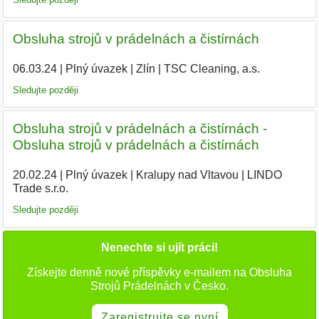
Obsluha strojů v prádelnách a čistírnách
06.03.24
|
Plný úvazek
|
Zlín
|
TSC Cleaning, a.s.
|
Sledujte později
Obsluha strojů v prádelnách a čistírnách -
Obsluha strojů v prádelnách a čistírnách
20.02.24
|
Plný úvazek
|
Kralupy nad Vltavou
|
LINDO
Trade s.r.o.
|
Sledujte později
Nenechte si ujít práci!
Získejte denně nové příspěvky e-mailem na Obsluha
Strojů Prádelnách v Česko.
Zaregistrujte se nyní