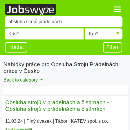
Title
Type 1 or more characters for results.
Místo
Radius
Type 1 or more characters for results.
Hledat
Filter
Nabídky práce pro Obsluha Strojů Prádelnách
práce v Česko
Back to category
Obsluha strojů v prádelnách a čistírnách -
Obsluha strojů v prádelnách a čistírnách
11.03.24
|
Plný úvazek
|
Tábor
|
KATEV spol. s r.o.
|
Sledujte později