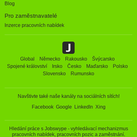
Blog
Pro zaměstnavatelé
Inzerce pracovních nabídek
Global
Německo
Rakousko
Švýcarsko
Spojené království
Irsko
Česko
Maďarsko
Polsko
Slovensko
Rumunsko
Navštivte také naše kanály na sociálních sítích!
Facebook
Google
LinkedIn
Xing
Hledání práce s Jobswype - vyhledávací mechanizmus
pracovních nabídek, pracovních pozic a zaměstnání.