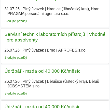
31.07.26
|
Plný úvazek
|
Hranice (Jihočeský kraj), Hran
|
PRAGMA personální agentura s.r.o.
Sledujte později
Servisní technik laboratorních přístrojů | Vhodné
i pro absolventy
26.07.26
|
Plný úvazek
|
Brno
|
APROFES,s.r.o.
|
Sledujte později
Údržbář - mzda od 40 000 Kč/měsíc
26.07.26
|
Plný úvazek
|
Bělušice (Ústecký kraj), Běluš
|
JOBSYSTEM s.r.o.
Sledujte později
Údržbář - mzda od 40 000 Kč/měsíc