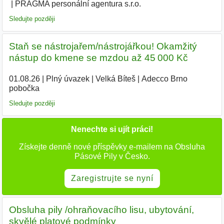
PRAGMA personální agentura s.r.o.
|
Sledujte později
Staň se nástrojařem/nástrojářkou! Okamžitý
nástup do kmene se mzdou až 45 000 Kč
01.08.26
|
Plný úvazek
|
Velká Bíteš
|
Adecco Brno
pobočka
Sledujte později
Nenechte si ujít práci!
Získejte denně nové příspěvky e-mailem na Obsluha
Pásové Pily v Česko.
Zaregistrujte se nyní
Obsluha pily /ohraňovacího lisu, ubytování,
skvělé platové podmínky