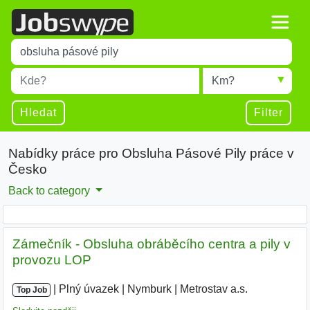
Title
Type 1 or more characters for results.
Místo
Radius
Type 1 or more characters for results.
Hledat
Filter
Nabídky práce pro Obsluha Pásové Pily práce v
Česko
Back to category
Zámečník - Obsluha obráběcího centra a pily v
provozu LOP
|
|
Plný úvazek
|
Nymburk
|
Metrostav a.s.
Top Job