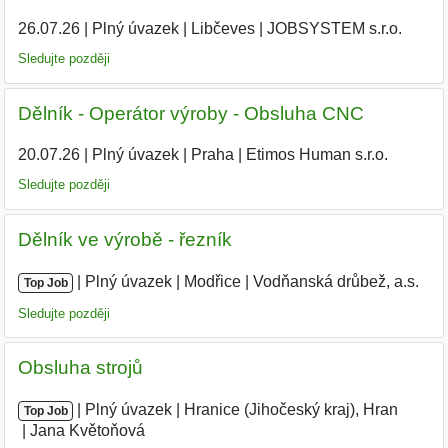
26.07.26
|
Plný úvazek
|
Libčeves
|
JOBSYSTEM s.r.o.
Sledujte později
Dělník - Operátor výroby - Obsluha CNC
20.07.26
|
Plný úvazek
|
Praha
|
Etimos Human s.r.o.
|
Sledujte později
Dělník ve výrobě - řezník
|
|
Plný úvazek
|
Modřice
|
Vodňanská drůbež, a.s.
|
Top Job
Sledujte později
Obsluha strojů
|
|
Plný úvazek
|
Hranice (Jihočeský kraj), Hran
|
Top Job
Jana Květoňová
|