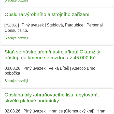
Sledujte později
Obsluha výrobního a strojního zařízení
|
|
Plný úvazek
|
Stéblová, Pardubice
|
Personal
Top Job
Consult s.r.o.
|
Sledujte později
Staň se nástrojařem/nástrojářkou! Okamžitý
nástup do kmene se mzdou až 45 000 Kč
03.08.26
|
Plný úvazek
|
Velká Bíteš
|
Adecco Brno
pobočka
|
Sledujte později
Obsluha pily /ohraňovacího lisu, ubytování,
skvělé platové podmínky
02.08.26
|
Plný úvazek
|
Hranice (Olomoucký kraj), Hran
|