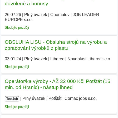
dovolené a bonusy
26.07.26
|
Plný úvazek
|
Chomutov
|
JOB LEADER
EUROPE s.r.o.
|
Sledujte později
OBSLUHA LISU - Obsluha strojů na výrobu a
zpracování výrobků z plastu
03.01.24
|
Plný úvazek
|
Liberec
|
Novoplast Liberec s.r.o.
|
Sledujte později
Operátor/ka výroby - AŽ 32 000 Kč! Potštát (15
min. od Hranic) - nástup ihned
|
|
Plný úvazek
|
Potštát
|
Comac jobs s.r.o.
|
Top Job
Sledujte později