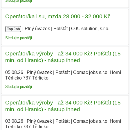
Sledujte později
Operátor/ka lisu, mzda 28.000 - 32.000 Kč
|
|
Plný úvazek
|
Potštát
|
O.K. solution, s.r.o.
|
Top Job
Sledujte později
Operátor/ka výroby - až 34 000 Kč! Potštát (15
min. od Hranic) - nástup ihned
05.08.26
|
Plný úvazek
|
Potštát
|
Comac jobs s.r.o. Horní
Těrlicko 737 Těrlicko
Sledujte později
Operátor/ka výroby - až 34 000 Kč! Potštát (15
min. od Hranic) - nástup ihned
03.08.26
|
Plný úvazek
|
Potštát
|
Comac jobs s.r.o. Horní
Těrlicko 737 Těrlicko
|