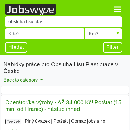
Title
Type 1 or more characters for results.
Místo
Radius
Type 1 or more characters for results.
Hledat
Filter
Nabídky práce pro Obsluha Lisu Plast práce v
Česko
Back to category
Operátor/ka výroby - AŽ 34 000 Kč! Potštát (15
min. od Hranic) - nástup ihned
|
|
Plný úvazek
|
Potštát
|
Comac jobs s.r.o.
|
Top Job