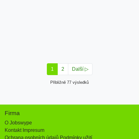
1
2
Další ▷
Přibližně 77 výsledků
Firma
O Jobswype
Kontakt Impresum
Ochrana osobních údajů Podmínky užití