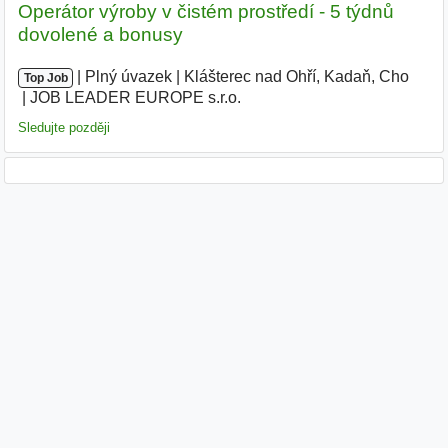
Operátor výroby v čistém prostředí - 5 týdnů
dovolené a bonusy
|
|
Plný úvazek
|
Klášterec nad Ohří, Kadaň, Cho
|
Top Job
JOB LEADER EUROPE s.r.o.
|
Sledujte později