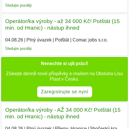
Sledujte později
Operátor/ka výroby - až 34 000 Kč! Potštát (15
min. od Hranic) - nástup ihned
04.08.26
|
Plný úvazek
|
Potštát
|
Comac jobs s.r.o.
Sledujte později
Nenechte si ujít práci!
Získejte denně nové příspěvky e-mailem na Obsluha Lisu
Plast v Česko.
Zaregistrujte se nyní
Operátor/ka výroby - AŽ 34 000 Kč! Potštát (15
min. od Hranic) - nástup ihned
04.08.26
|
Plný úvazek
|
Přerov, Hranice (Jihočeský kra
|