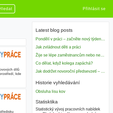
Hledat
Přihlásit se
Latest blog posts
Pondělí v práci – začněte nový týden s motivací
Jak zvládnout děti a práci
Žije se lépe zaměstnancům nebo nezavislým pracovníkům
Co dělat, když kolega zapáchá?
kovových dílů
Jak dodržet novoroční předsevzetí – naše tipy pro dobrý začátek roku 2018
rostředí, kde
Historie vyhledávání
Obsluha lisu kov
Statisktika
Statistický vývoj pracovních nabídek
středisku