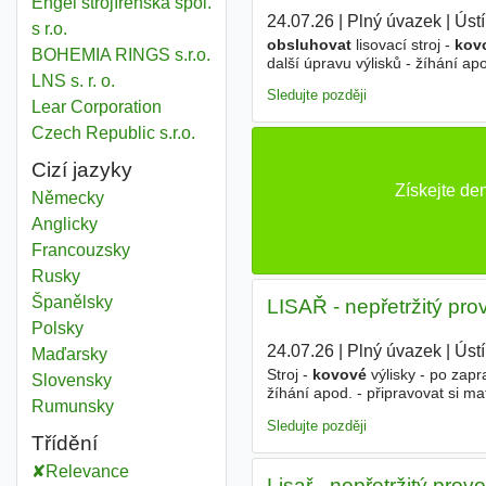
Engel strojírenská spol.
24.07.26
|
Plný úvazek
|
Úst
s r.o.
obsluhovat
lisovací stroj -
kov
BOHEMIA RINGS s.r.o.
další úpravu výlisků - žíhání ap
LNS s. r. o.
výlisky - evidovat výrobu v IS -
Sledujte později
Lear Corporation
Czech Republic s.r.o.
Cizí jazyky
Získejte de
Německy
Anglicky
Francouzsky
Rusky
Španělsky
LISAŘ - nepřetržitý pro
Polsky
24.07.26
|
Plný úvazek
|
Úst
Maďarsky
Stroj -
kovové
výlisky - po zap
Slovensky
žíhání apod. - připravovat si ma
Rumunsky
IS - provádět vazačské a jeřábn
Sledujte později
Třídění
Relevance
Lisař - nepřetržitý prov