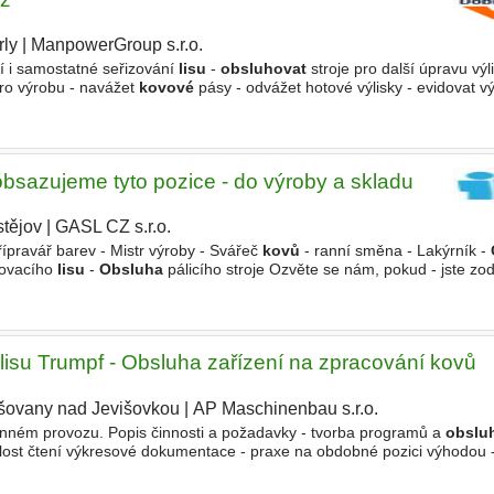
rly
|
ManpowerGroup s.r.o.
í i samostatné seřizování
lisu
-
obsluhovat
stroje pro další úpravu výl
pro výrobu - navážet
kovové
pásy - odvážet hotové výlisky - evidovat vý
 práce Hledáte stabilní zaměstnání ve výrobní
obsazujeme tyto pozice - do výroby a skladu
stějov
|
GASL CZ s.r.o.
|
řípravář barev - Mistr výroby - Svářeč
kovů
- ranní směna - Lakýrník -
ňovacího
lisu
-
Obsluha
pálicího stroje Ozvěte se nám, pokud - jste z
- hledáte dlouhodobou práci na HPP - jste manuálně
isu Trumpf - Obsluha zařízení na zpracování kovů
šovany nad Jevišovkou
|
AP Maschinenbau s.r.o.
|
nném provozu. Popis činnosti a požadavky - tvorba programů a
obslu
lost čtení výkresové dokumentace - praxe na obdobné pozici výhodou -
ě - neustále dbát na kvalitu finálního výrobku