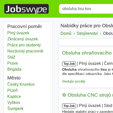
Title
Type 1 or more characters for r
Nabídky práce pro Obsl
Pracovní poměr
Plný úvazek
Domů
Strojírenství
Obslu
Zkrácený úvazek
Práce pro studenty
Nezávislý pracovník
Obsluha ohraňovacího l
Stáž
Praxe
|
|
Plný úvazek
|
Čern
Top Job
Brigáda
Obsluha
ohraňovacího
lisu
je 
dle specifikací zákazníka. Jako
Město
vaším hlavním úkolem bude ma
Sledujte později
Obsluha lisu kov
Český Krumlov
Obsluha lisu kov
Plzeň
⚙️ Obsluha CNC strojů (
Obsluha lisu kov
Kaplice
Obsluha lisu kov
Vyškov
|
|
Plný úvazek
|
Stod
Top Job
Obsluha lisu kov
Šumperk
Hledáte stabilní práci v zavede