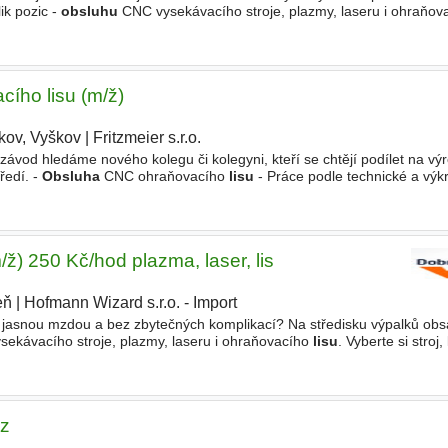
ik pozic -
obsluhu
CNC vysekávacího stroje, plazmy, laseru i ohraňo
í nejvíc. Jaké pozice obsazujeme -
Obsluha
CNC
ího lisu (m/ž)
kov, Vyškov
|
Fritzmeier s.r.o.
závod hledáme nového kolegu či kolegyni, kteří se chtějí podílet na výr
ředí. -
Obsluha
CNC ohraňovacího
lisu
- Práce podle technické a výk
í kontrola materiálu - Základní údržba a seřizování stroje
/ž) 250 Kč/hod plazma, laser, lis
eň
|
Hofmann Wizard s.r.o. - Import
s jasnou mzdou a bez zbytečných komplikací? Na středisku výpalků o
ekávacího stroje, plazmy, laseru i ohraňovacího
lisu
. Vyberte si stroj
ujeme -
Obsluha
CNC stroje (Trumpf TruPunch
oz