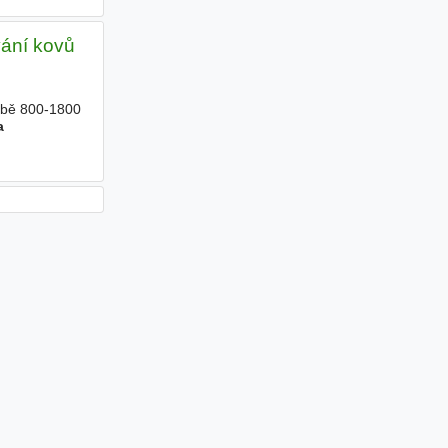
ání kovů
době 800-1800
a