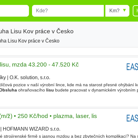
Místo
Radius
esults.
Type 1 or more characters for
results.
uha Lisu Kov práce v Česko
ha Lisu Kov práce v Česko
isu, mzda 43.200 - 47.520 Kč
íky
|
O.K. solution, s.r.o.
|
klíčová pozice v naší výrobní lince, kde má na starost přesné ohýbání 
Obsluha
ohraňovacího
lisu
budete pracovat v dynamickém výrobním p
nipulace a
obsluha
ohraňovacích
lisů
. Zajistíte
m/ž) • 250 Kč/hod • plazma, laser, lis
|
HOFMANN WIZARD s.r.o.
|
né strojírenské firmě s jasnou mzdou a bez zbytečných komplikací? Na 