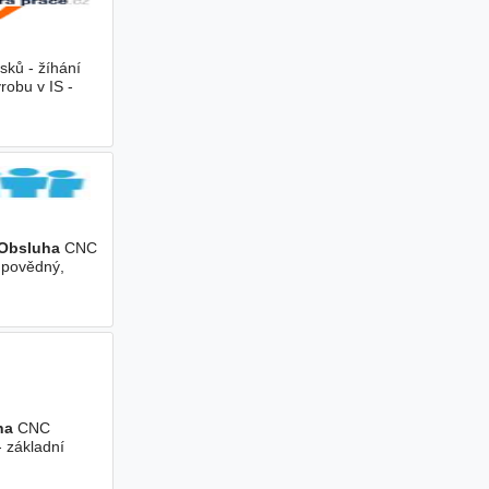
isků - žíhání
robu v IS -
Obsluha
CNC
odpovědný,
ha
CNC
 základní