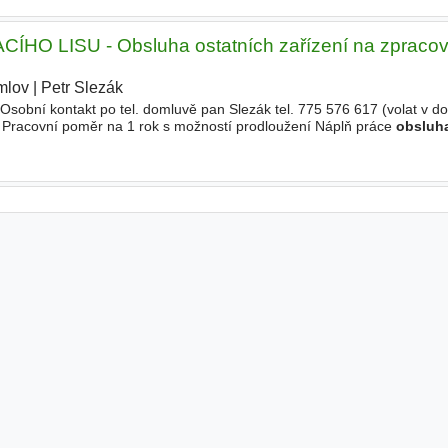
 LISU - Obsluha ostatních zařízení na zpracov
mlov
|
Petr Slezák
|
sobní kontakt po tel. domluvě pan Slezák tel. 775 576 617 (volat v 
 Pracovní poměr na 1 rok s možností prodloužení Náplň práce
obsluh
ýhodou jsou základní znalosti ve strojírenské výrobě