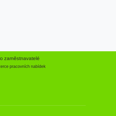
ro zaměstnavatelé
zerce pracovních nabídek