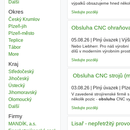
Další
města
výpalků obsazujeme hned někol
Vyberte si stroj, který vám sed
Okres
Sledujte později
Obsluha lisu kov
Český Krumlov
Okres
Obsluha lisu kov
Plzeň-jih
Okres
Obsluha CNC ohraňovac
Obsluha lisu kov
Plzeň-město
Okres
05.08.26
|
Plný úvazek
|
Výš
Obsluha lisu kov
Teplice
Okres
Nebo Liebherr. Pro náš výrobní 
Obsluha lisu kov
Tábor
Okres
dílů v moderním výrobním prost
More
districts
dokumentace - Vstupní a výstupn
Sledujte později
Kraj
Obsluha lisu kov
Středočeský
Kraj
️ Obsluha CNC strojů (m
Obsluha lisu kov
Jihočeský
Kraj
Obsluha lisu kov
Ústecký
Kraj
03.08.26
|
Plný úvazek
|
Plz
Obsluha lisu kov
Jihomoravský
Kraj
V zavedené strojírenské firmě 
několik pozic -
obsluhu
CNC vys
Obsluha lisu kov
Olomoucký
Kraj
sedí nejvíc. Jaké pozice obsaz
Další
kraj
Sledujte později
Firmy
Lisař - nepřetržitý prov
MANDÍK, a.s.