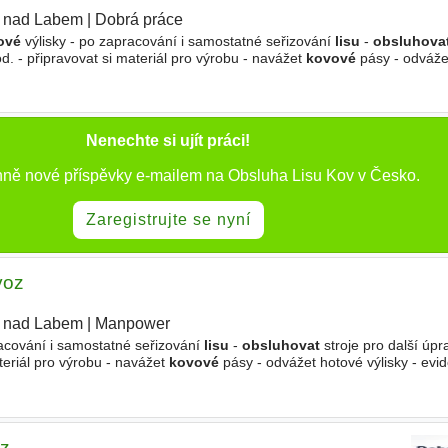
í nad Labem
|
Dobrá práce
ové
výlisky - po zapracování i samostatné seřizování
lisu
-
obsluhova
od. - připravovat si materiál pro výrobu - navážet
kovové
pásy - odváže
 provádět vazačské a jeřábnické práce
Nenechte si ujít práci!
nně nové příspěvky e-mailem na Obsluha Lisu Kov v Česko.
Zaregistrujte se nyní
voz
í nad Labem
|
Manpower
racování i samostatné seřizování
lisu
-
obsluhovat
stroje pro další úpra
teriál pro výrobu - navážet
kovové
pásy - odvážet hotové výlisky - evi
ické práce
oz