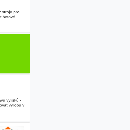
t
stroje pro
t hotové
vu výlisků -
dovat výrobu v