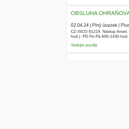
OBSLUHA OHRAŇOVACÍHO
02.04.24
|
Plný úvazek
|
Plu
CZ-ISCO 81219. Nástup ihned. O
hod.). PD Po-Pá 600-1430 hod.
ohraňovacího
lisu
. Požadavky v
Sledujte později