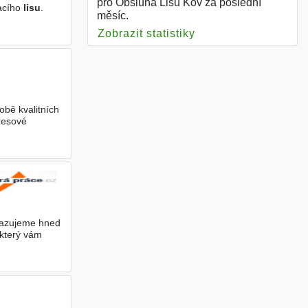
pro Obsluha Lisu Kov za poslední
vacího
lisu
.
měsíc.
Zobrazit statistiky
pro Obsluha Lisu K
obě kvalitních
resové
bsazujeme hned
, který vám