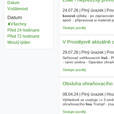
Datum
Vzdálenost
24.07.26
|
Plný úvazek
|
Pov
kovové
výlisky - po zapracován
Datum
apod. - připravovat si materiál 
Všechny
provádět vazačské a jeřábnické
Sledujte později
Před 24 hodinami
Před 72 hodinami
V Prostějově aktuálně 
Minulý týden
29.07.26
|
Plný úvazek
|
Pro
Seřizovač vstřikovacích
lisů
- P
- ranní směna - Operátor ohra
spolehlivý a ochotný se zaučit 
Sledujte později
Obsluha ohraňovacího l
08.04.24
|
Plný úvazek
|
Hru
Výhledově se uvažuje i o 3-smě
ohraňovacího
lisu
Trumpf - zna
údržba stroje a péče o pracovišt
Sledujte později