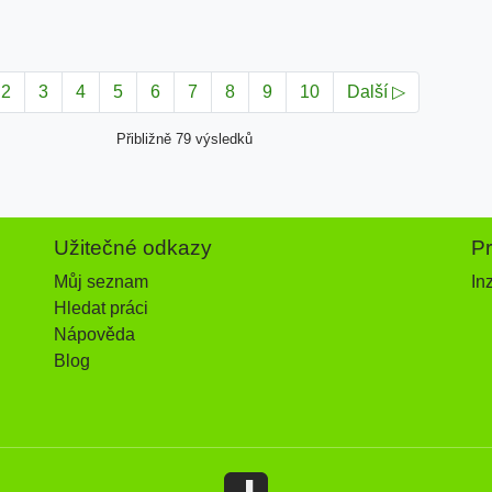
2
3
4
5
6
7
8
9
10
Další ▷
Přibližně 79 výsledků
Užitečné odkazy
P
Můj seznam
In
Hledat práci
Nápověda
Blog