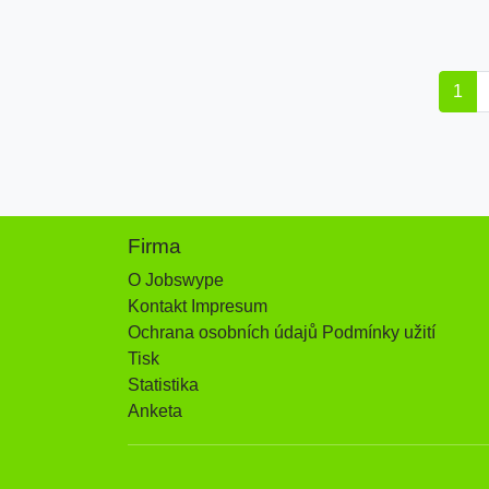
1
Firma
O Jobswype
Kontakt Impresum
Ochrana osobních údajů Podmínky užití
Tisk
Statistika
Anketa