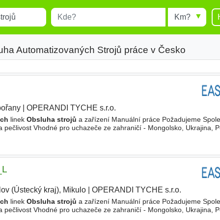
Místo
Radius
esults.
Type 1 or more characters for
results.
uha Automatizovaných Strojů práce v Česko
ořany
|
OPERANDI TYCHE s.r.o.
|
ých
linek
Obsluha strojů
a zařízení Manuální práce Požadujeme Spole
a pečlivost Vhodné pro uchazeče ze zahraničí - Mongolsko, Ukrajina, P
22 483 Kč Podpora dopravy Příspěvek na bydlení Výkonností
_L
ov (Ústecký kraj), Mikulo
|
OPERANDI TYCHE s.r.o.
|
ých
linek
Obsluha strojů
a zařízení Manuální práce Požadujeme Spole
a pečlivost Vhodné pro uchazeče ze zahraničí - Mongolsko, Ukrajina, P
30 020 Kč Podpora dopravy Příspěvek na bydlení 24 dní