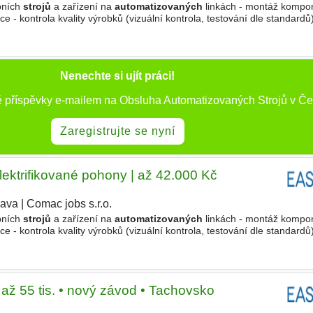
bních
strojů
a zařízení na
automatizovaných
linkách - montáž kompon
- kontrola kvality výrobků (vizuální kontrola, testování dle standardů)
lem - dodržování pracovních a kvalitativních postupů Koho
Nenechte si ujít práci!
é příspěvky e-mailem na Obsluha Automatizovaných Strojů v Če
Zaregistrujte se nyní
lektrifikované pohony | až 42.000 Kč
rava
|
Comac jobs s.r.o.
|
bních
strojů
a zařízení na
automatizovaných
linkách - montáž kompon
- kontrola kvality výrobků (vizuální kontrola, testování dle standardů)
lem - dodržování pracovních a kvalitativních postupů Koho
 až 55 tis. • nový závod • Tachovsko