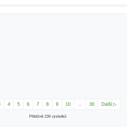
3
4
5
6
7
8
9
10
…
30
Další ▷
Přibližně 239 výsledků