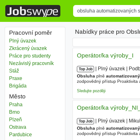
Title
Type 1 or more characters for r
Nabídky práce pro Obsl
Pracovní poměr
Plný úvazek
Zkrácený úvazek
Operátor/ka výroby_I
Práce pro studenty
Nezávislý pracovník
|
|
Plný úvazek
|
Podb
Top Job
Stáž
Obsluha
plně
automatizovan
Praxe
zodpovědný přístup Proaktivita 
Brigáda
Nabízíme Základní hrubá mzda 
Sledujte později
Město
Obsluha automatizovaných strojů
Praha
Operátor/ka výroby_NI
Obsluha automatizovaných strojů
Brno
Obsluha automatizovaných strojů
Plzeň
|
|
Plný úvazek
|
Mikul
Top Job
Obsluha automatizovaných strojů
Ostrava
Obsluha
plně
automatizovan
zodpovědný přístup Proaktivita 
Obsluha automatizovaných strojů
Pardubice
Nabízíme Základní hrubá mzda 