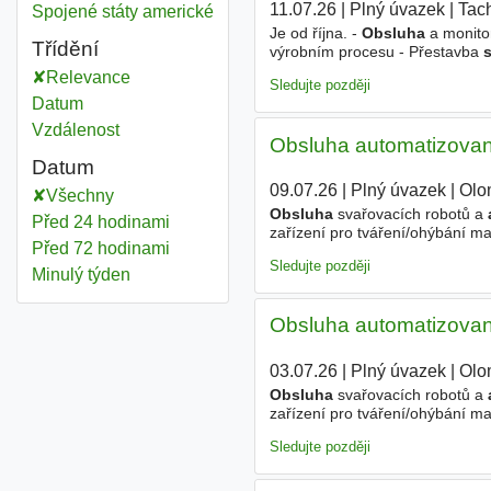
11.07.26
|
Plný úvazek
|
Tach
Obsluha automatizovaných strojů
Spojené státy americké
Je od října. -
Obsluha
a monito
Třídění
výrobním procesu - Přestavba
s
hlášení závad - Záznam výrobní
Relevance
Sledujte později
Datum
Vzdálenost
Obsluha automatizovan
Datum
09.07.26
|
Plný úvazek
|
Olo
Všechny
Obsluha
svařovacích robotů a
Před 24 hodinami
zařízení pro tváření/ohýbání ma
Před 72 hodinami
pracovních postupů Stabilní pr
Sledujte později
Minulý týden
Obsluha automatizovan
03.07.26
|
Plný úvazek
|
Olo
Obsluha
svařovacích robotů a
zařízení pro tváření/ohýbání ma
pracovních postupů Stabilní pr
Sledujte později