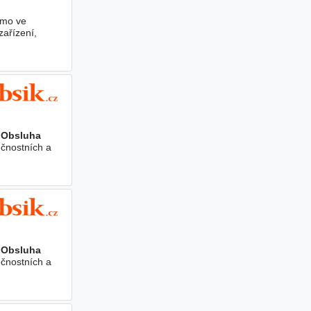
ímo ve
zařízení,
ů Obsluha
ečnostních a
ů Obsluha
ečnostních a