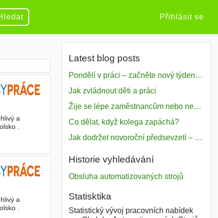
Hledat
Přihlásit se
Latest blog posts
Pondělí v práci – začněte nový týden s motivací
Jak zvládnout děti a práci
Žije se lépe zaměstnancům nebo nezavislým pracovníkům
hlivý a
Co dělat, když kolega zapáchá?
olsko .
Jak dodržet novoroční předsevzetí – naše tipy pro dobrý začátek roku 2018
Historie vyhledávání
Obsluha automatizovaných strojů
Statisktika
hlivý a
olsko .
Statistický vývoj pracovních nabídek