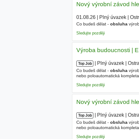
Nový výrobní závod hle
01.08.26
|
Plný úvazek
|
Ost
Co budeš dělat -
obsluha
výro
Sledujte později
Výroba budoucnosti | E
|
|
Plný úvazek
|
Ostr
Top Job
Co budeš dělat -
obsluha
výro
nebo poloautomatická kompletace 
výrobků a manipulace s materiá
Sledujte později
Nový výrobní závod hle
|
|
Plný úvazek
|
Ostr
Top Job
Co budeš dělat -
obsluha
výro
nebo poloautomatická kompletace 
výrobků a manipulace s materiá
Sledujte později