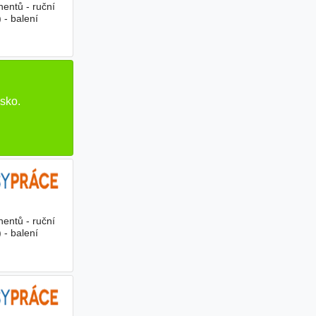
entů - ruční
 - balení
sko.
entů - ruční
 - balení