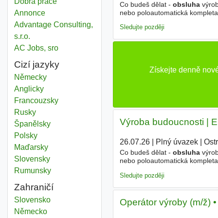
Dobrá práce
Co budeš dělat -
obsluha
výro
nebo poloautomatická kompletace 
Annonce
výrobků a manipulace s materiá
Advantage Consulting,
Sledujte později
s.r.o.
AC Jobs, sro
Cizí jazyky
Získejte denně nov
Německy
Anglicky
Francouzsky
Rusky
Výroba budoucnosti | E
Španělsky
Polsky
26.07.26
|
Plný úvazek
|
Ost
Maďarsky
Co budeš dělat -
obsluha
výro
Slovensky
nebo poloautomatická kompletace 
výrobků a manipulace s materiá
Rumunsky
Sledujte později
Zahraničí
Obsluha automatizovaných strojů
Slovensko
Operátor výroby (m/ž) •
Obsluha automatizovaných strojů
Německo