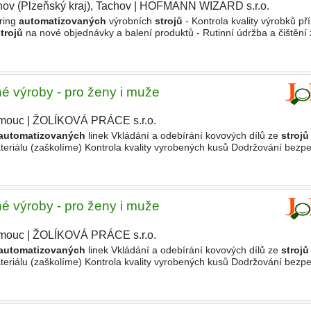
ov (Plzeňský kraj), Tachov
|
HOFMANN WIZARD s.r.o.
|
ring
automatizovaných
výrobních
strojů
- Kontrola kvality výrobků př
trojů
na nové objednávky a balení produktů - Rutinní údržba a čištění 
ch dat a kvalitativních parametrů - Dodržování bezpečnostních
é výroby - pro ženy i muže
mouc
|
ŽOLÍKOVÁ PRÁCE s.r.o.
automatizovaných
linek Vkládání a odebírání kovových dílů ze
stroj
teriálu (zaškolíme) Kontrola kvality vyrobených kusů Dodržování bezp
áci v moderním provozu 5 týdnů dovolené Dotovanou
é výroby - pro ženy i muže
mouc
|
ŽOLÍKOVÁ PRÁCE s.r.o.
|
automatizovaných
linek Vkládání a odebírání kovových dílů ze
stroj
teriálu (zaškolíme) Kontrola kvality vyrobených kusů Dodržování bezp
áci v moderním provozu 5 týdnů dovolené Dotovanou