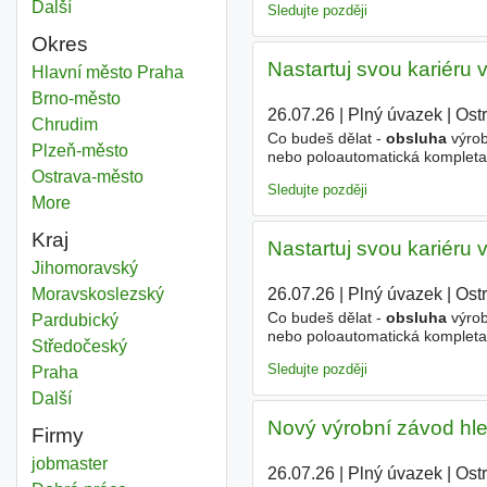
Další
města
Sledujte později
Okres
Nastartuj svou kariéru
Obsluha automatizovaných strojů
Hlavní město Praha
Okres
Obsluha automatizovaných strojů
Brno-město
Okres
26.07.26
|
Plný úvazek
|
Ost
Obsluha automatizovaných strojů
Chrudim
Okres
Co budeš dělat -
obsluha
výro
Obsluha automatizovaných strojů
Plzeň-město
Okres
nebo poloautomatická kompletace 
výrobků a manipulace s materiá
Obsluha automatizovaných strojů
Ostrava-město
Okres
Sledujte později
More
districts
Kraj
Nastartuj svou kariéru
Obsluha automatizovaných strojů
Jihomoravský
Kraj
Obsluha automatizovaných strojů
Moravskoslezský
Kraj
26.07.26
|
Plný úvazek
|
Ost
Co budeš dělat -
obsluha
výro
Obsluha automatizovaných strojů
Pardubický
Kraj
nebo poloautomatická kompletace 
Obsluha automatizovaných strojů
Středočeský
Kraj
výrobků a manipulace s materiá
Sledujte později
Obsluha automatizovaných strojů
Praha
Kraj
Další
kraj
Nový výrobní závod hle
Firmy
jobmaster
26.07.26
|
Plný úvazek
|
Ost