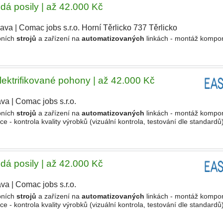
dá posily | až 42.000 Kč
rava
|
Comac jobs s.r.o. Horní Těrlicko 737 Těrlicko
|
bních
strojů
a zařízení na
automatizovaných
linkách - montáž kompon
lektrifikované pohony | až 42.000 Kč
ava
|
Comac jobs s.r.o.
|
bních
strojů
a zařízení na
automatizovaných
linkách - montáž kompon
- kontrola kvality výrobků (vizuální kontrola, testování dle standardů)
lem - dodržování pracovních a kvalitativních postupů Koho
dá posily | až 42.000 Kč
ava
|
Comac jobs s.r.o.
|
bních
strojů
a zařízení na
automatizovaných
linkách - montáž kompon
- kontrola kvality výrobků (vizuální kontrola, testování dle standardů)
lem - dodržování pracovních a kvalitativních postupů Koho