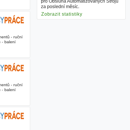
pro Obsluha Automatizovaných Strojů
za poslední měsíc.
Zobrazit statistiky
pro Obsluha Automat
entů - ruční
 - balení
entů - ruční
 - balení