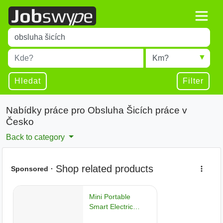
Title
Type 1 or more characters for results.
Místo
Radius
Type 1 or more characters for results.
Hledat
Filter
Nabídky práce pro Obsluha Šicích práce v
Česko
Back to category