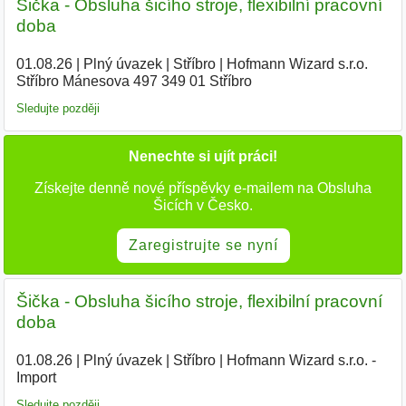
Šička - Obsluha šicího stroje, flexibilní pracovní
doba
01.08.26
|
Plný úvazek
|
Stříbro
|
Hofmann Wizard s.r.o.
Stříbro Mánesova 497 349 01 Stříbro
|
Sledujte později
Nenechte si ujít práci!
Získejte denně nové příspěvky e-mailem na Obsluha
Šicích v Česko.
Zaregistrujte se nyní
Šička - Obsluha šicího stroje, flexibilní pracovní
doba
01.08.26
|
Plný úvazek
|
Stříbro
|
Hofmann Wizard s.r.o. -
Import
Sledujte později