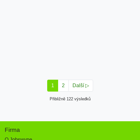
1
2
Další ▷
Přibližně 122 výsledků
Firma
O Jobswype