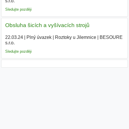
s.r.o.
|
Sledujte později
Obsluha šicích a vyšívacích strojů
22.03.24
|
Plný úvazek
|
Roztoky u Jilemnice
|
BESOURE
s.r.o.
|
Sledujte později