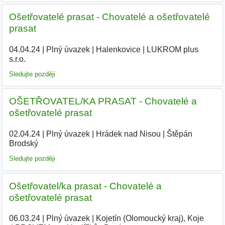
Ošetřovatelé prasat - Chovatelé a ošetřovatelé
prasat
04.04.24
|
Plný úvazek
|
Halenkovice
|
LUKROM plus
s.r.o.
|
Sledujte později
OŠETŘOVATEL/KA PRASAT - Chovatelé a
ošetřovatelé prasat
02.04.24
|
Plný úvazek
|
Hrádek nad Nisou
|
Štěpán
Brodský
|
Sledujte později
Ošetřovatel/ka prasat - Chovatelé a
ošetřovatelé prasat
06.03.24
|
Plný úvazek
|
Kojetín (Olomoucký kraj), Koje
|