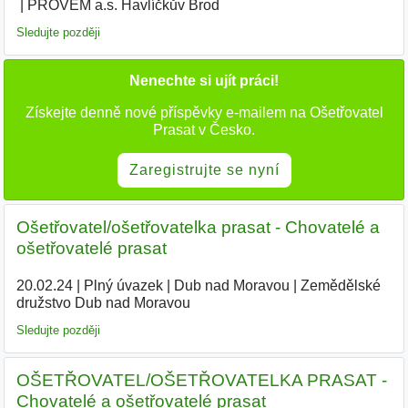
PROVEM a.s. Havlíčkův Brod
|
Sledujte později
Nenechte si ujít práci!
Získejte denně nové příspěvky e-mailem na Ošetřovatel
Prasat v Česko.
Zaregistrujte se nyní
Ošetřovatel/ošetřovatelka prasat - Chovatelé a
ošetřovatelé prasat
20.02.24
|
Plný úvazek
|
Dub nad Moravou
|
Zemědělské
družstvo Dub nad Moravou
|
Sledujte později
OŠETŘOVATEL/OŠETŘOVATELKA PRASAT -
Chovatelé a ošetřovatelé prasat