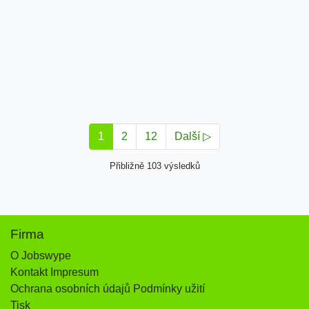
1
2
12
Další ▷
Přibližně 103 výsledků
Firma
O Jobswype
Kontakt Impresum
Ochrana osobních údajů Podmínky užití
Tisk