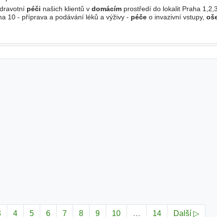
zdravotní
péči
našich klientů v
domácím
prostředí do lokalit Praha 1,2,
a 10 - příprava a podávání léků a výživy -
péče
o invazivní vstupy,
oše
émie, podávání parenterální výživy
3
4
5
6
7
8
9
10
…
14
Další ▷