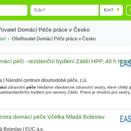
Místo
Radius
esults.
Type 1 or more characters for
results.
řovatel Domácí Péče práce v Česko
tví
Ošetřovatel Domácí Péče práce v Česko
mácí péči - rezidenční bydlení Zátiší HPP, 40 h týdn
a
|
Národní centrum dlouhodobé péče, z.ú.
ácí
zdravotní
péče
hledáme všeobecné zdravotní sestry, které chtějí 
adstandardního bydlení pro seniory Zátiší. Práce je vhodná pro sestry,
z dojíždění do terénu a bez nočních služeb
estra domácí péče Včelka Mladá Boleslav
á Boleslav
|
EUC a.s.