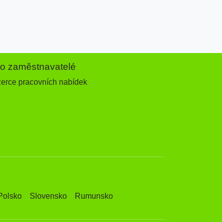
ro zaměstnavatelé
zerce pracovních nabídek
Polsko
Slovensko
Rumunsko