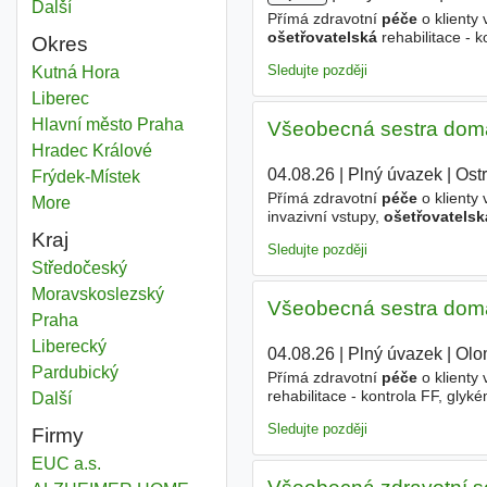
Další
města
Přímá zdravotní
péče
o klienty
ošetřovatelská
rehabilitace - k
Okres
administrativníúkony potřebné k
Sledujte později
Ošetřovatel domácí péče
Kutná Hora
Okres
Ošetřovatel domácí péče
Liberec
Okres
Ošetřovatel domácí péče
Hlavní město Praha
Okres
Všeobecná sestra domá
Ošetřovatel domácí péče
Hradec Králové
Okres
04.08.26
|
Plný úvazek
|
Ost
Ošetřovatel domácí péče
Frýdek-Místek
Okres
Přímá zdravotní
péče
o klienty
More
districts
invazivní vstupy,
ošetřovatelsk
pacientů - administrativní úkony
Kraj
Sledujte později
Ošetřovatel domácí péče
Středočeský
Kraj
Ošetřovatel domácí péče
Moravskoslezský
Kraj
Všeobecná sestra dom
Ošetřovatel domácí péče
Praha
Kraj
Ošetřovatel domácí péče
Liberecký
Kraj
04.08.26
|
Plný úvazek
|
Olo
Ošetřovatel domácí péče
Pardubický
Kraj
Přímá zdravotní
péče
o klienty
rehabilitace - kontrola FF, glyk
Další
kraj
potřebné k zajištění
péče
o paci
Sledujte později
Firmy
EUC a.s.