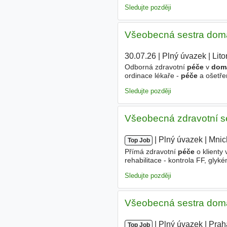
potřebné k zajištění
péče
o paci
Sledujte později
Všeobecná sestra domá
30.07.26
|
Plný úvazek
|
Lit
Odborná zdravotní
péče
v
dom
ordinace lékaře -
péče
a ošetře
kontrola stavu pacienta, měřen
Sledujte později
Všeobecná zdravotní s
|
|
Plný úvazek
|
Mnic
Top Job
Přímá zdravotní
péče
o klienty
rehabilitace - kontrola FF, glyk
potřebné k zajištění
péče
o paci
Sledujte později
Všeobecná sestra dom
|
|
Plný úvazek
|
Prah
Top Job