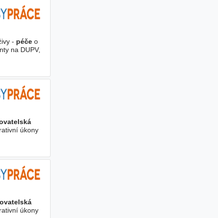
živy -
péče
o
nty na DUPV,
ovatelská
rativní úkony
ovatelská
rativní úkony