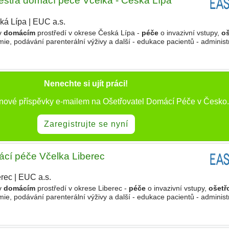
estra domácí péče Včelka - Česká Lípa
ká Lípa
|
EUC a.s.
 v
domácím
prostředí v okrese Česká Lípa -
péče
o invazivní vstupy,
oš
émie, podávání parenterální výživy a další - edukace pacientů - administ
enta Požadujeme - vzdělání
Nenechte si ujít práci!
 nové příspěvky e-mailem na Ošetřovatel Domácí Péče v Česko.
Zaregistrujte se nyní
cí péče Včelka Liberec
erec
|
EUC a.s.
 v
domácím
prostředí v okrese Liberec -
péče
o invazivní vstupy,
ošetř
émie, podávání parenterální výživy a další - edukace pacientů - administ
enta Požadujeme - vzdělání