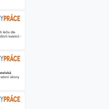
h léčiv dle
lších katetrů -
atelská
rativní úkony