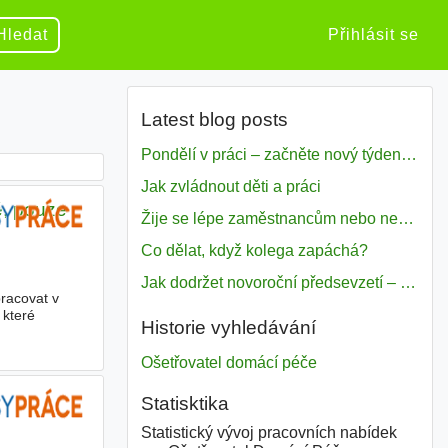
Hledat
Přihlásit se
Latest blog posts
Pondělí v práci – začněte nový týden s motivací
Jak zvládnout děti a práci
ě, pouze
Žije se lépe zaměstnancům nebo nezavislým pracovníkům
Co dělat, když kolega zapáchá?
Jak dodržet novoroční předsevzetí – naše tipy pro dobrý začátek roku 2018
pracovat v
 které
Historie vyhledávání
Ošetřovatel domácí péče
Statisktika
Statistický vývoj pracovních nabídek