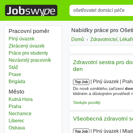
Title
Type 1 or more characters for r
Nabídky práce pro Ošet
Pracovní poměr
Plný úvazek
Domů
Zdravotnictví, Lékařs
Zkrácený úvazek
Práce pro studenty
Nezávislý pracovník
Zdravotní sestra pro do
Stáž
den
Praxe
Brigáda
|
|
Plný úvazek
|
Prah
Top Job
Do nově vzniklého zařízení
dom
Město
klidném a důstojném prostředí n
preferují stabilní pracoviště be
Ošetřovatel domácí péče
Kutná Hora
Sledujte později
Ošetřovatel domácí péče
Praha
Ošetřovatel domácí péče
Nechanice
Všeobecná zdravotní s
Ošetřovatel domácí péče
Liberec
Ošetřovatel domácí péče
Ostrava
|
|
Plný úvazek
|
Mlad
Top Job