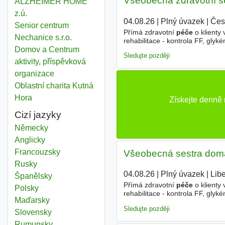
Všeobecná zdravotní s
ALZHEIMER HOME
z.ú.
04.08.26
|
Plný úvazek
|
Čes
Senior centrum
Přímá zdravotní
péče
o klienty
Nechanice s.r.o.
rehabilitace - kontrola FF, glyk
potřebné k zajištění
péče
o paci
Domov a Centrum
Sledujte později
aktivity, příspěvková
organizace
Oblastní charita Kutná
Hora
Získejte denně
Cizí jazyky
Německy
Anglicky
Francouzsky
Všeobecná sestra domá
Rusky
04.08.26
|
Plný úvazek
|
Lib
Španělsky
Přímá zdravotní
péče
o klienty
Polsky
rehabilitace - kontrola FF, glyk
Maďarsky
potřebné k zajištění
péče
o paci
Sledujte později
Slovensky
Rumunsky