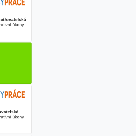
etřovatelská
rativní úkony
ovatelská
rativní úkony