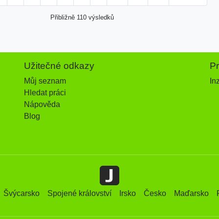
Přibližně 110 výsledků
Užitečné odkazy
P
Můj seznam
In
Hledat práci
Nápověda
Blog
Švýcarsko
Spojené království
Irsko
Česko
Maďarsko