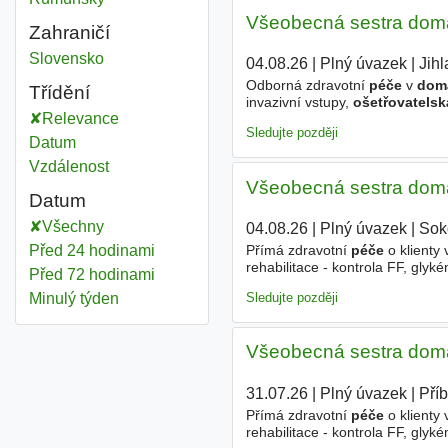
Všeobecná sestra domá
Zahraničí
Ošetřovatel domácí péče
Slovensko
04.08.26
|
Plný úvazek
|
Jihl
Odborná zdravotní
péče
v
dom
Třídění
invazivní vstupy,
ošetřovatelsk
Relevance
domácí
peritoneální dialýze, pa
Sledujte později
Datum
Vzdálenost
Všeobecná sestra domá
Datum
Všechny
04.08.26
|
Plný úvazek
|
Sok
Před 24 hodinami
Přímá zdravotní
péče
o klienty
rehabilitace - kontrola FF, glyk
Před 72 hodinami
potřebné k zajištění
péče
o paci
Sledujte později
Minulý týden
Všeobecná sestra domá
31.07.26
|
Plný úvazek
|
Pří
Přímá zdravotní
péče
o klienty
rehabilitace - kontrola FF, glyk