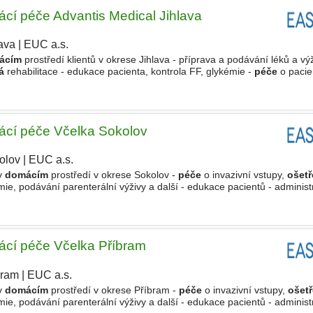
cí péče Advantis Medical Jihlava
ava
|
EUC a.s.
ácím
prostředí klientů v okrese Jihlava - příprava a podávání léků a vý
á
rehabilitace - edukace pacienta, kontrola FF, glykémie -
péče
o pacie
renterální výživě (znalost výhodou, ne
cí péče Včelka Sokolov
olov
|
EUC a.s.
 v
domácím
prostředí v okrese Sokolov -
péče
o invazivní vstupy,
ošetř
émie, podávání parenterální výživy a další - edukace pacientů - administ
enta Požadujeme - vzdělání
cí péče Včelka Příbram
bram
|
EUC a.s.
 v
domácím
prostředí v okrese Příbram -
péče
o invazivní vstupy,
ošetř
émie, podávání parenterální výživy a další - edukace pacientů - administ