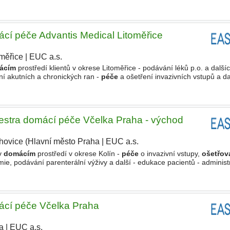
enta Požadujeme - vzdělání
cí péče Advantis Medical Litoměřice
oměřice
|
EUC a.s.
ácím
prostředí klientů v okrese Litoměřice - podávání léků p.o. a dalšíc
ní akutních a chronických ran -
péče
a ošetření invazivních vstupů a da
í FF, edukace,
ošetřovatelská
estra domácí péče Včelka Praha - východ
hovice (Hlavní město Praha
|
EUC a.s.
 v
domácím
prostředí v okrese Kolín -
péče
o invazivní vstupy,
ošetřov
émie, podávání parenterální výživy a další - edukace pacientů - administ
enta Požadujeme - vzdělání
ácí péče Včelka Praha
a
|
EUC a.s.
|