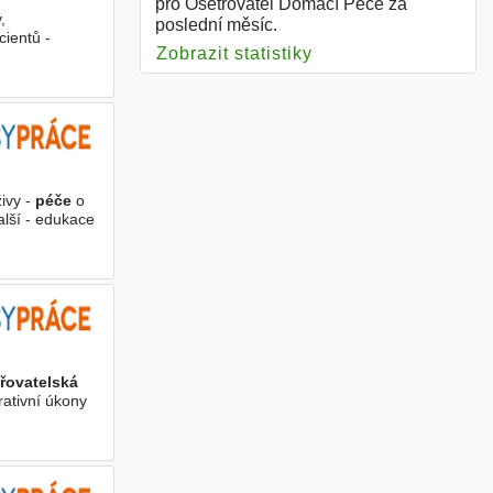
pro Ošetřovatel Domácí Péče za
,
poslední měsíc.
cientů -
Zobrazit statistiky
pro Ošetřovatel Do
ivy -
péče
o
alší - edukace
řovatelská
rativní úkony