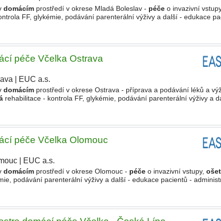
 v
domácím
prostředí v okrese Mladá Boleslav -
péče
o invazivní vstupy
ontrola FF, glykémie, podávání parenterální výživy a další - edukace pa
 zajištění
péče
o pacienta Požadujeme - vzdělání
cí péče Včelka Ostrava
rava
|
EUC a.s.
 v
domácím
prostředí v okrese Ostrava - příprava a podávání léků a výž
á
rehabilitace - kontrola FF, glykémie, podávání parenterální výživy a d
 potřebné k zajištění
péče
ácí péče Včelka Olomouc
mouc
|
EUC a.s.
 v
domácím
prostředí v okrese Olomouc -
péče
o invazivní vstupy,
ošet
émie, podávání parenterální výživy a další - edukace pacientů - administ
enta Požadujeme - vzdělání