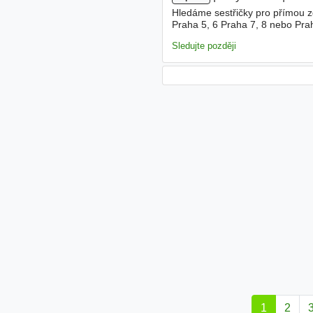
Hledáme sestřičky pro přímou 
Praha 5, 6 Praha 7, 8 nebo Prah
rehabilitace - kontrola FF, glyk
Sledujte později
1
2