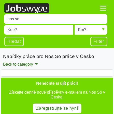
Title
Type 1 or more characters for results.
Místo
Radius
Type 1 or more characters for results.
Hledat
Filter
Nabídky práce pro Nos So práce v Česko
Back to category
Nenechte si ujít práci!
Získejte denně nové příspěvky e-mailem na Nos So v
Česko.
Zaregistrujte se nyní