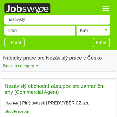
Title
Type 1 or more characters for results.
Místo
Radius
Type 1 or more characters for results.
Hledat
Filter
Nabídky práce pro Nezávislý práce v Česko
Back to category
Nezávislý obchodní zástupce pro zahraniční
trhy (Commercial Agent)
|
|
Plný úvazek
|
PŘEDVÝBĚR.CZ a.s.
Top Job
Sledujte později