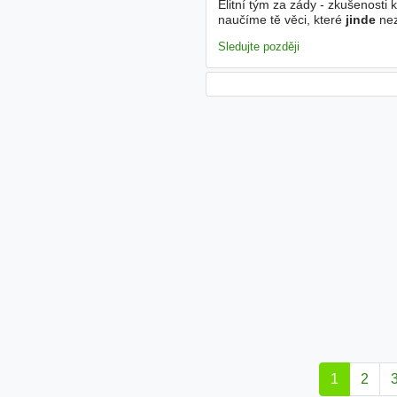
Elitní tým za zády - zkušenosti
naučíme tě věci, které
jinde
nez
podpora pro získání makléřské 
Sledujte později
1
2