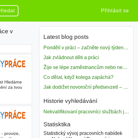
Hledat
Přihlásit se
áce v
Latest blog posts
Pondělí v práci – začněte nový týden s motivací
Jak zvládnout děti a práci
Žije se lépe zaměstnancům nebo nezavislým pracovníkům
Co dělat, když kolega zapáchá?
růst Hledáme
Jak dodržet novoroční předsevzetí – naše tipy pro dobrý začátek roku 2018
mění za tvou
Historie vyhledávání
Nekvalifikovaní pracovníci službách jinde neuvedení
Statisktika
Statistický vývoj pracovních nabídek
- provize,