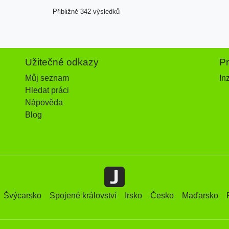
Přibližně 342 výsledků
Užitečné odkazy
P
Můj seznam
In
Hledat práci
Nápověda
Blog
Švýcarsko
Spojené království
Irsko
Česko
Maďarsko