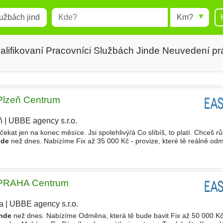
Místo
Radius
esults.
Type 1 or more characters for
results.
alifikovaní Pracovníci Službách Jinde Neuvedení pr
 Plzeň Centrum
ň
|
UBBE agency s.r.o.
|
čekat jen na konec měsíce. Jsi spolehlivý/á Co slíbíš, to platí. Chceš 
nde
než dnes. Nabízíme Fix až 35 000 Kč - provize, které tě reálně od
svátky jsou tvoje. Top lokalita
- PRAHA Centrum
a
|
UBBE agency s.r.o.
|
inde
než dnes. Nabízíme Odměna, která tě bude bavit Fix až 50 000 Kč 