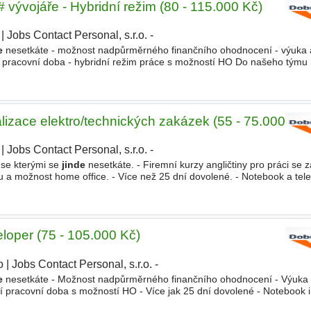
ývojáře - Hybridní režim (80 - 115.000 Kč)
|
Jobs Contact Personal, s.r.o. -
e
nesetkáte - možnost nadpůrměrného finančního ohodnocení - výuka a
lní pracovní doba - hybridní režim práce s možností HO Do našeho tým
zkušenostmi v jazyce C#, který se chce podílet
lizace elektro/technických zakázek (55 - 75.000 Kč)
|
Jobs Contact Personal, s.r.o. -
 se kterými se
jinde
nesetkáte. - Firemní kurzy angličtiny pro práci se 
obu a možnost home office. - Více než 25 dní dovolené. - Notebook a tele
oce možnost přejít na manažerskou
oper (75 - 105.000 Kč)
o
|
Jobs Contact Personal, s.r.o. -
e
nesetkáte - Možnost nadpůrměrného finančního ohodnocení - Výuka a
ní pracovní doba s možností HO - Více jak 25 dní dovolené - Notebook i
šich dceřiných společností, hledáme C