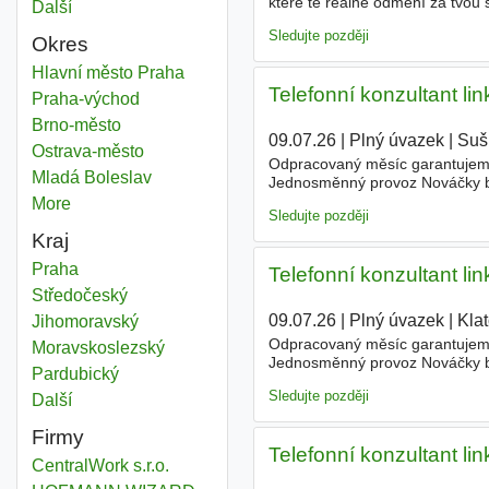
které tě reálně odmění za tvou 
Další
města
centru Prahy - super dostupnos
Sledujte později
Okres
Nekvalifikovaní pracovníci službách jinde neuvedení
Hlavní město Praha
Okres
Telefonní konzultant l
Nekvalifikovaní pracovníci službách jinde neuvedení
Praha-východ
Okres
Nekvalifikovaní pracovníci službách jinde neuvedení
Brno-město
Okres
09.07.26
|
Plný úvazek
|
Suš
Nekvalifikovaní pracovníci službách jinde neuvedení
Ostrava-město
Okres
Odpracovaný měsíc garantujeme 
Nekvalifikovaní pracovníci službách jinde neuvedení
Mladá Boleslav
Okres
Jednosměnný provoz Nováčky b
nebo pokladně. Vzdělání Základ
More
districts
Sledujte později
Kraj
Nekvalifikovaní pracovníci službách jinde neuvedení
Praha
Kraj
Telefonní konzultant l
Nekvalifikovaní pracovníci službách jinde neuvedení
Středočeský
Kraj
09.07.26
|
Plný úvazek
|
Kla
Nekvalifikovaní pracovníci službách jinde neuvedení
Jihomoravský
Kraj
Odpracovaný měsíc garantujeme 
Nekvalifikovaní pracovníci službách jinde neuvedení
Moravskoslezský
Kraj
Jednosměnný provoz Nováčky b
Nekvalifikovaní pracovníci službách jinde neuvedení
Pardubický
Kraj
nebo pokladně. Vzdělání Základ
Sledujte později
Další
kraj
Firmy
Telefonní konzultant l
CentralWork s.r.o.