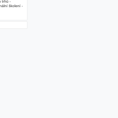
 trhů -
nální školení -