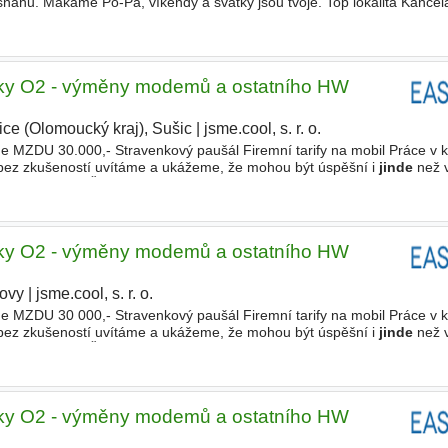
snahu. Makáme Po-Pá, víkendy a svátky jsou tvoje. Top lokalita Kancel
t a všechno po ruce. Full support Zaškolíme
inky O2 - výměny modemů a ostatního HW
ice (Olomoucký kraj), Sušic
|
jsme.cool, s. r. o.
|
MZDU 30.000,- Stravenkový paušál Firemní tarify na mobil Práce v k
ez zkušeností uvítáme a ukážeme, že mohou být úspěšní i
jinde
než 
ní, Vyučení, SŠ s maturitou, Vyšší odborné, Bakalářské Typ pracovníh
inky O2 - výměny modemů a ostatního HW
tovy
|
jsme.cool, s. r. o.
|
MZDU 30 000,- Stravenkový paušál Firemní tarify na mobil Práce v k
ez zkušeností uvítáme a ukážeme, že mohou být úspěšní i
jinde
než 
ní, Vyučení, SŠ s maturitou, Vyšší odborné, Bakalářské, Vysokoškolsk
inky O2 - výměny modemů a ostatního HW