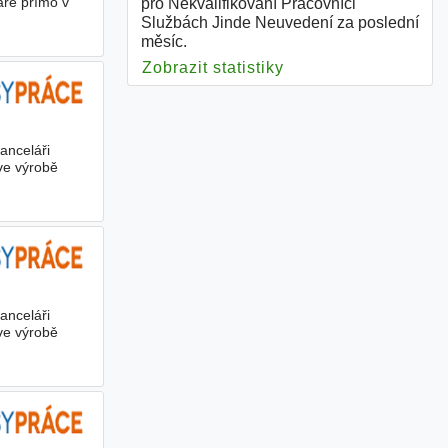
áře přímo v
pro Nekvalifikovaní Pracovníci
Službách Jinde Neuvedení za poslední
měsíc.
Zobrazit statistiky
pro Nekvalifikovaní
anceláři
ve výrobě
o
anceláři
ve výrobě
é