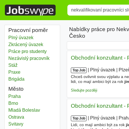
Title
Type 1 or more characters for r
Nabídky práce pro Nekv
Pracovní poměr
Česko
Plný úvazek
Zkrácený úvazek
Práce pro studenty
Obchodní konzultant -
Nezávislý pracovník
Stáž
|
|
Plný úvazek
|
Plze
Top Job
Praxe
Chceš ovlivnit svou výplatu a ne
Brigáda
lidi, co mají ambici být za rok
ji
snahu. Makáme Po-Pá, víkendy a 
Město
Sledujte později
Nekvalifikovaní pracovníci službách jinde neuvedení
Praha
Nekvalifikovaní pracovníci službách jinde neuvedení
Brno
Obchodní konzultant 
Nekvalifikovaní pracovníci službách jinde neuvedení
Mladá Boleslav
Nekvalifikovaní pracovníci službách jinde neuvedení
Ostrava
|
|
Plný úvazek
|
Prah
Top Job
Nekvalifikovaní pracovníci službách jinde neuvedení
Svitavy
Lidi, co mají ambici být za rok
j