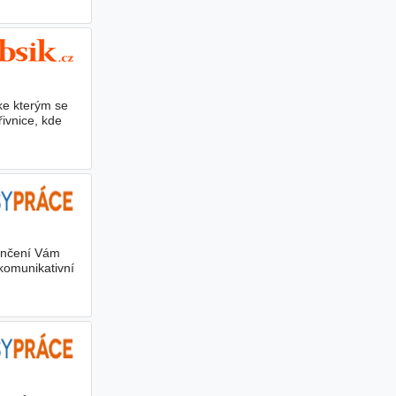
ke kterým se
ivnice, kde
ončení Vám
komunikativní