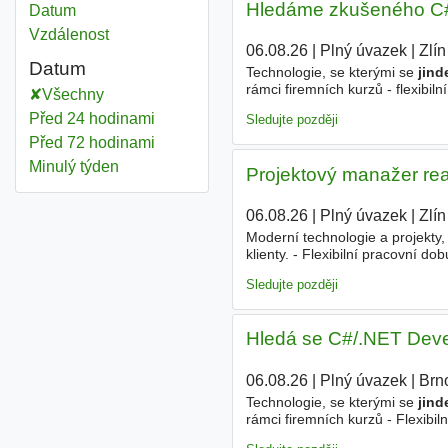
Hledáme zkušeného C# v
Datum
Vzdálenost
06.08.26
|
Plný úvazek
|
Zlín
Datum
Technologie, se kterými se
jind
rámci firemních kurzů - flexibi
Všechny
talentovaného programátora se 
Před 24 hodinami
Sledujte později
Před 72 hodinami
Minulý týden
Projektový manažer rea
06.08.26
|
Plný úvazek
|
Zlín
Moderní technologie a projekty,
klienty. - Flexibilní pracovní d
standardní vybavení. - Po půlr
Sledujte později
Hledá se C#/.NET Devel
06.08.26
|
Plný úvazek
|
Brn
Technologie, se kterými se
jind
rámci firemních kurzů - Flexibil
firemní standard Pro jednu z na