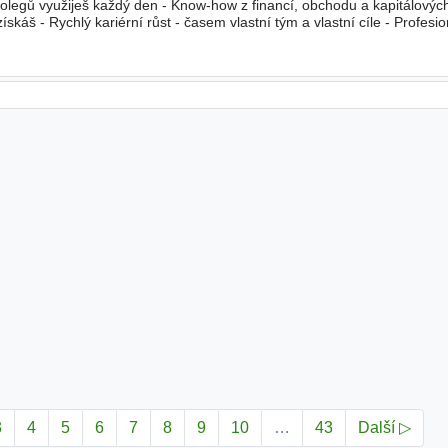
 kolegů využiješ každý den - Know-how z financí, obchodu a kapitálových
ískáš - Rychlý kariérní růst - časem vlastní tým a vlastní cíle - Profesio
licence - Moderní kanceláře v centru Prahy
3
4
5
6
7
8
9
10
…
43
Další ▷