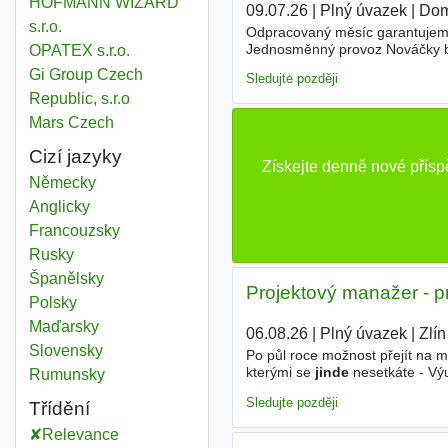
HOFMANN WIZARD
09.07.26
|
Plný úvazek
|
Dom
s.r.o.
Odpracovaný měsíc garantujeme 
Jednosměnný provoz Nováčky b
OPATEX s.r.o.
nebo pokladně. Vzdělání Základ
Gi Group Czech
Sledujte později
Republic, s.r.o
Mars Czech
Cizí jazyky
Získejte denně nové přís
Německy
Anglicky
Francouzsky
Rusky
Španělsky
Projektový manažer - pr
Polsky
Maďarsky
06.08.26
|
Plný úvazek
|
Zlín
Slovensky
Po půl roce možnost přejít na 
kterými se
jinde
nesetkáte - Výu
Rumunsky
jak 25 dní dovolené - Notebook 
Sledujte později
Třídění
Relevance