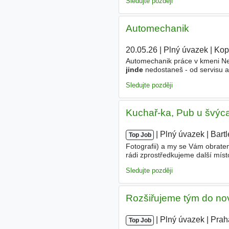
Sledujte později
Automechanik
20.05.26
|
Plný úvazek
|
Kop
Automechanik práce v kmeni Neb
jinde
nedostaneš - od servisu a
vznikají legendární vozy. Pokud
Sledujte později
Kuchař-ka, Pub u švýc
|
|
Plný úvazek
|
Bartl
Top Job
Fotografii) a my se Vám obrat
rádi zprostředkujeme další míst
gastro úrovni - zkušenost ze za
Sledujte později
Rozšiřujeme tým do nové
|
|
Plný úvazek
|
Prah
Top Job