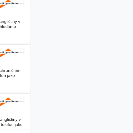
ngličtiny v
u hledáme
zahraničními
fon jako
ngličtiny v
 telefon jako