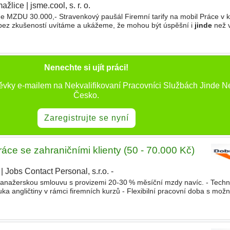
ažlice
|
jsme.cool, s. r. o.
|
MZDU 30.000,- Stravenkový paušál Firemní tarify na mobil Práce v k
ez zkušeností uvítáme a ukážeme, že mohou být úspěšní i
jinde
než 
ní, Vyučení, SŠ s maturitou, Vyšší odborné, Bakalářské Typ pracovníh
Nenechte si ujít práci!
pěvky e-mailem na Nekvalifikovaní Pracovníci Službách Jinde N
Česko.
Zaregistrujte se nyní
áce se zahraničními klienty (50 - 70.000 Kč)
|
Jobs Contact Personal, s.r.o. -
manažerskou smlouvu s provizemi 20-30 % měsíční mzdy navíc. - Techn
ka angličtiny v rámci firemních kurzů - Flexibilní pracovní doba s možn
i telefon jako firemní standard Budete