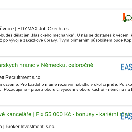
řivnice
|
EDYMAX Job Czech a.s.
udeš dělat jen „klasického mechanika“. U nás se dostaneš k věcem, 
ž po vývoj a zakázkové úpravy. Tvým primárním působištěm bude Kopř
 ale budeš mít chuť a nasbíráš zkušenosti, můžeš
arských hranic v Německu, celoročně
ett Recruitment s.r.o.
|
em ozveme. Pro každého máme rezervní nabídku v okol či
jinde
. Po sk
o. Požadujeme - praxi z oboru či vyučení v oboru kuchař - němčinu na 
hraničí nejsou podmínkou - profesionální přístup
 kanceláře | Fix 55 000 Kč - bonusy - kariérní růst
a
|
Broker Investment, s.r.o.
|