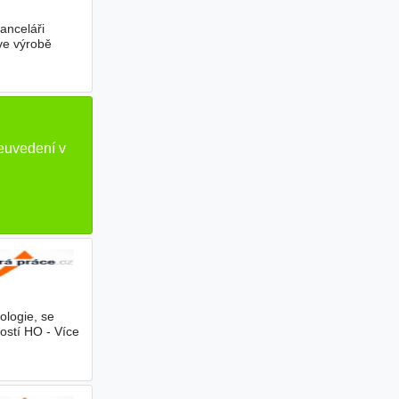
anceláři
ve výrobě
o
euvedení v
ologie, se
ostí HO - Více