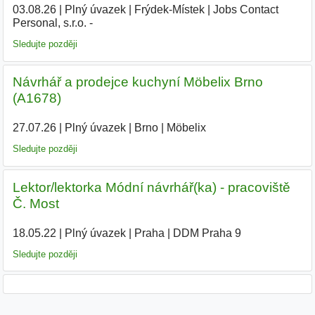
03.08.26
|
Plný úvazek
|
Frýdek-Místek
|
Jobs Contact
Personal, s.r.o. -
|
Sledujte později
Návrhář a prodejce kuchyní Möbelix Brno
(A1678)
27.07.26
|
Plný úvazek
|
Brno
|
Möbelix
Sledujte později
Lektor/lektorka Módní návrhář(ka) - pracoviště
Č. Most
18.05.22
|
Plný úvazek
|
Praha
|
DDM Praha 9
Sledujte později