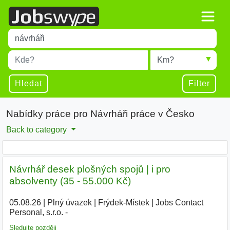
Title
Type 1 or more characters for results.
Místo
Radius
Type 1 or more characters for results.
Hledat
Filter
Nabídky práce pro Návrháři práce v Česko
Back to category
Návrhář desek plošných spojů | i pro
absolventy (35 - 55.000 Kč)
05.08.26
|
Plný úvazek
|
Frýdek-Místek
|
Jobs Contact
Personal, s.r.o. -
Sledujte později