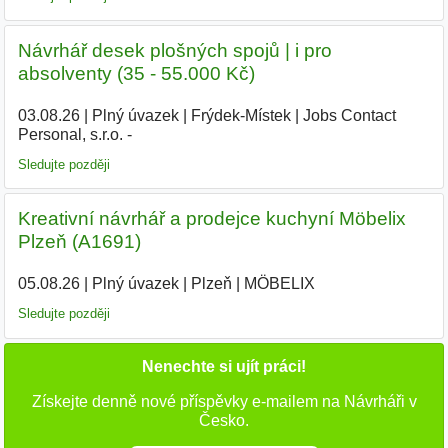
Návrhář desek plošných spojů | i pro
absolventy (35 - 55.000 Kč)
03.08.26
|
Plný úvazek
|
Frýdek-Místek
|
Jobs Contact
Personal, s.r.o. -
|
Sledujte později
Kreativní návrhář a prodejce kuchyní Möbelix
Plzeň (A1691)
05.08.26
|
Plný úvazek
|
Plzeň
|
MÖBELIX
|
Sledujte později
Nenechte si ujít práci!
Získejte denně nové příspěvky e-mailem na Návrháři v
Česko.