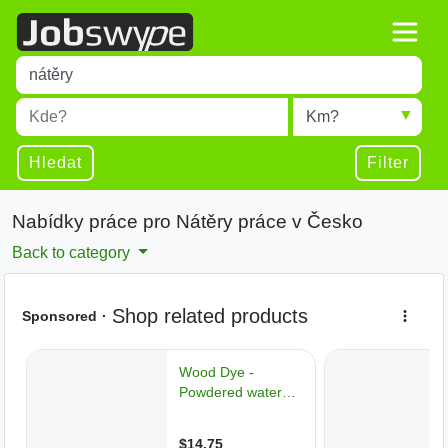
Title
Type 1 or more characters for results.
Místo
Radius
Type 1 or more characters for results.
Hledat
Filter
Nabídky práce pro Nátěry práce v Česko
Back to category