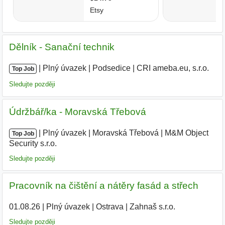
Dělník - Sanační technik
|
|
Plný úvazek
|
Podsedice
|
CRI ameba.eu, s.r.o.
|
Top Job
Sledujte později
Údržbář/ka - Moravská Třebová
|
|
Plný úvazek
|
Moravská Třebová
|
M&M Object
Top Job
Security s.r.o.
|
Sledujte později
Pracovník na čištění a nátěry fasád a střech
01.08.26
|
Plný úvazek
|
Ostrava
|
Zahnaš s.r.o.
|
Sledujte později