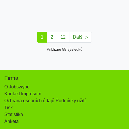
1
2
12
Další ▷
Přibližně 99 výsledků
Firma
O Jobswype
Kontakt Impresum
Ochrana osobních údajů Podmínky užití
Tisk
Statistika
Anketa