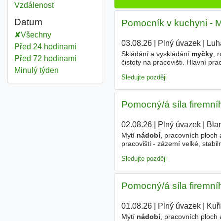
Vzdálenost
Datum
Pomocník v kuchyni - M
Všechny
03.08.26
|
Plný úvazek
|
Luh
Před 24 hodinami
Skládání a vyskládání
myčky
, 
Před 72 hodinami
čistoty na pracovišti. Hlavní p
Minulý týden
odpolední 14 - 22h, provoz po-
Sledujte později
Pomocný/á síla firemní
02.08.26
|
Plný úvazek
|
Bla
Mytí
nádobí
, pracovních ploch
pracovišti - zázemí velké, stabi
pravidelné mzdy 15. dne v měs
Sledujte později
Pomocný/á síla firemníh
01.08.26
|
Plný úvazek
|
Kuř
Mytí
nádobí
, pracovních ploch