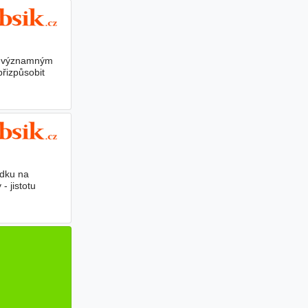
 k významným
přizpůsobit
ádku na
- jistotu