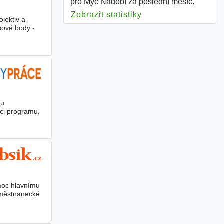
pro Myč Nádobí za poslední měsíc.
Zobrazit statistiky
pro Myč Nádobí
lektiv a
sové body -
ou
aci programu.
moc hlavnímu
zaměstnanecké