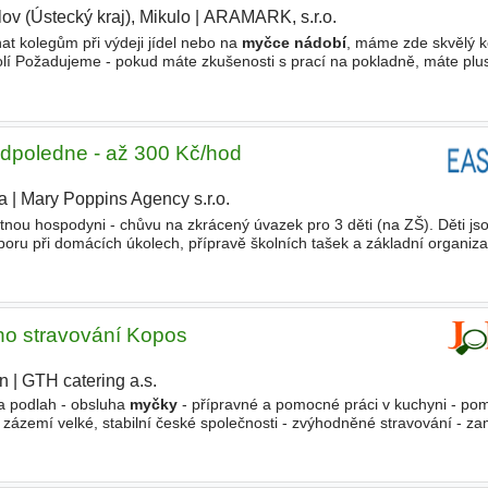
ov (Ústecký kraj), Mikulo
|
ARAMARK, s.r.o.
t kolegům při výdeji jídel nebo na
myčce nádobí
, máme zde skvělý ko
í Požadujeme - pokud máte zkušenosti s prací na pokladně, máte plu
du či služeb Nabízíme - obědy za 30 Kč - odměny a bonusy za skvělé
dpoledne - až 300 Kč/hod
a
|
Mary Poppins Agency s.r.o.
|
nou hospodyni - chůvu na zkrácený úvazek pro 3 děti (na ZŠ). Děti js
oru při domácích úkolech, přípravě školních tašek a základní organiz
teplé večeře a drobný úklid po jídle (
nádobí
do
myčky
ho stravování Kopos
ín
|
GTH catering a.s.
 a podlah - obsluha
myčky
- přípravné a pomocné práci v kuchyni - po
l - zázemí velké, stabilní české společnosti - zvýhodněné stravování - 
dy 15. dne v měsíci - pracovní doba