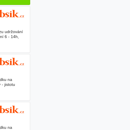
zu udržování
ní 6 - 14h,
ádku na
- jistotu
ádku na