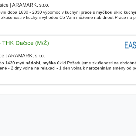
sice
|
ARAMARK, s.r.o.
covní doba 1630 - 2030 výpomoc v kuchyni práce s
myčkou
úklid kuchy
? zkušenosti v kuchyni výhodou Co Vám můžeme nabídnout Práce na po
konu práce firemní restaurace ARAMARK u klienta TRCZ
 THK Dačice (M/Ž)
ce
|
ARAMARK, s.r.o.
do 1430 mytí
nádobí
,
myčka
úklid Požadujeme zkušenosti na obdobné
né - 2 dny volna na relaxaci - 1 den volna k narozeninám směny od p
rt karta finanční odměny za doporučení nových kolegů