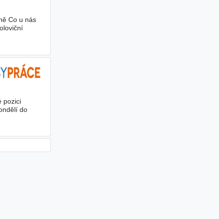
ně Co u nás
loviční
 pozici
ondělí do