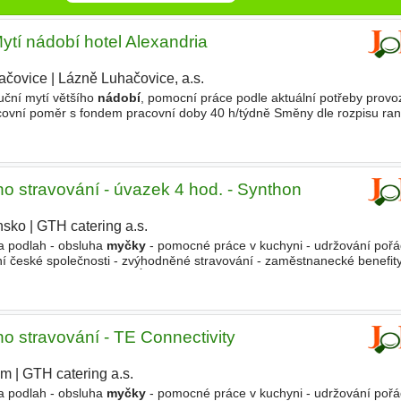
ytí nádobí hotel Alexandria
ačovice
|
Lázně Luhačovice, a.s.
ruční mytí většího
nádobí
, pomocní práce podle aktuální potřeby provo
racovní poměr s fondem pracovní doby 40 h/týdně Směny dle rozpisu ran
ne. Délka směn se přizpůsobuje provozu
ho stravování - úvazek 4 hod. - Synthon
nsko
|
GTH catering a.s.
|
 a podlah - obsluha
myčky
- pomocné práce v kuchyni - udržování poř
lní české společnosti - zvýhodněné stravování - zaměstnanecké benefity 
íci - pracovní doba PO-PÁ pouze ranní směna 1000
o stravování - TE Connectivity
im
|
GTH catering a.s.
 a podlah - obsluha
myčky
- pomocné práce v kuchyni - udržování poř