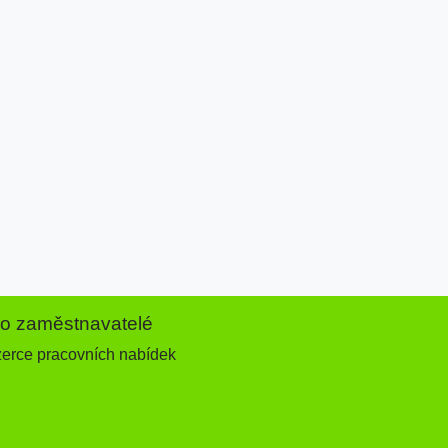
ro zaměstnavatelé
zerce pracovních nabídek