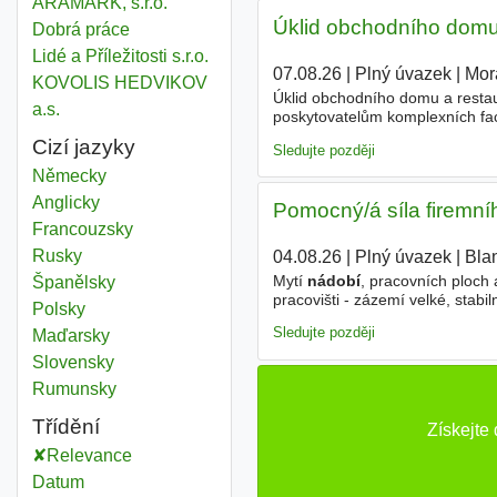
ARAMARK, s.r.o.
Úklid obchodního domu
Dobrá práce
Lidé a Příležitosti s.r.o.
07.08.26
|
Plný úvazek
|
Mor
KOVOLIS HEDVIKOV
Úklid obchodního domu a resta
a.s.
poskytovatelům komplexních faci
úvazky a plánovat směny dle Va
Cizí jazyky
Sledujte později
Německy
Anglicky
Pomocný/á síla firemní
Francouzsky
Rusky
04.08.26
|
Plný úvazek
|
Bla
Mytí
nádobí
, pracovních ploch
Španělsky
pracovišti - zázemí velké, stabi
Polsky
pravidelné mzdy 15. dne v měs
Sledujte později
Maďarsky
Slovensky
Rumunsky
Třídění
Získejte
Relevance
Datum