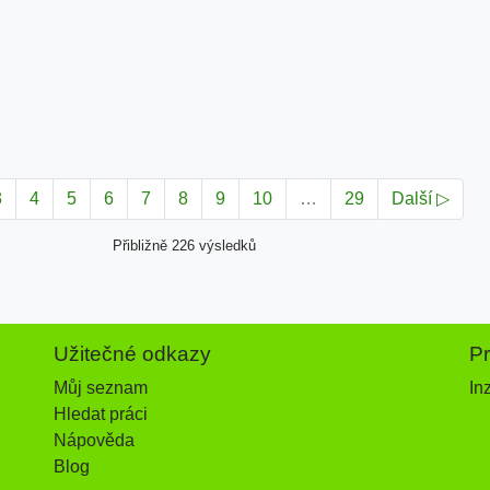
3
4
5
6
7
8
9
10
…
29
Další ▷
Přibližně 226 výsledků
Užitečné odkazy
P
Můj seznam
In
Hledat práci
Nápověda
Blog