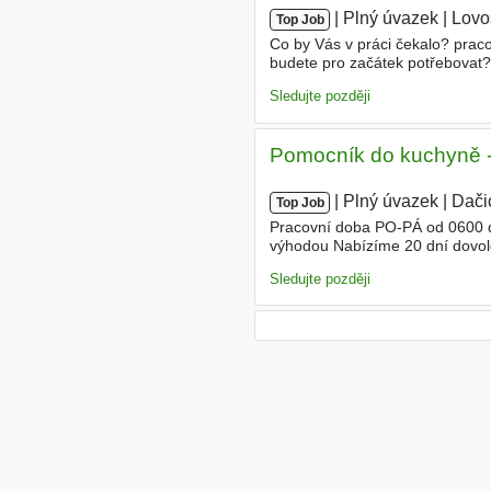
|
|
Plný úvazek
|
Lovo
Top Job
Co by Vás v práci čekalo? pra
budete pro začátek potřebovat
úvazek oběd za 30 kč Místo vý
Sledujte později
Pomocník do kuchyně -
|
|
Plný úvazek
|
Dači
Top Job
Pracovní doba PO-PÁ od 0600 
výhodou Nabízíme 20 dní dovole
pátku - víkendy volné Multispo
Sledujte později