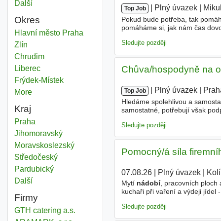
Další
města
|
|
Plný úvazek
|
Mikul
Top Job
Okres
Pokud bude potřeba, tak pomáha
pomáháme si, jak nám čas dovol
Myč nádobí
Hlavní město Praha
Okres
zkušenost z gastronomie, obcho
Sledujte později
Myč nádobí
Zlín
Okres
Myč nádobí
Chrudim
Okres
Myč nádobí
Liberec
Okres
Chůva/hospodyně na o
Myč nádobí
Frýdek-Místek
Okres
|
|
Plný úvazek
|
Prah
Top Job
More
districts
Hledáme spolehlivou a samostat
Kraj
samostatné, potřebují však podp
Součástí práce je také příprava 
Myč nádobí
Praha
Kraj
Sledujte později
Myč nádobí
Jihomoravský
Kraj
Myč nádobí
Moravskoslezský
Kraj
Pomocný/á síla firemní
Myč nádobí
Středočeský
Kraj
Myč nádobí
Pardubický
Kraj
07.08.26
|
Plný úvazek
|
Kol
Další
kraj
Mytí
nádobí
, pracovních ploch
kuchaři při vaření a výdeji jíde
Firmy
benefity - jistotu pravidelné mz
Sledujte později
GTH catering a.s.