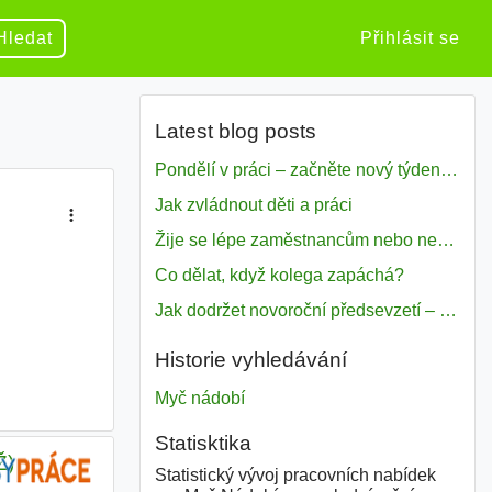
Hledat
Přihlásit se
Latest blog posts
Pondělí v práci – začněte nový týden s motivací
Jak zvládnout děti a práci
Žije se lépe zaměstnancům nebo nezavislým pracovníkům
Co dělat, když kolega zapáchá?
Jak dodržet novoroční předsevzetí – naše tipy pro dobrý začátek roku 2018
Historie vyhledávání
Myč nádobí
Statisktika
Ž)
Statistický vývoj pracovních nabídek