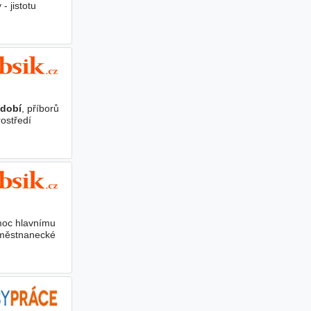
- jistotu
dobí
, příborů
ostředí
moc hlavnímu
zaměstnanecké