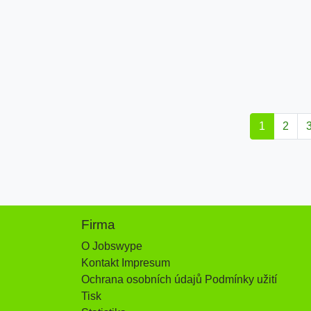
1
2
Firma
O Jobswype
Kontakt Impresum
Ochrana osobních údajů Podmínky užití
Tisk