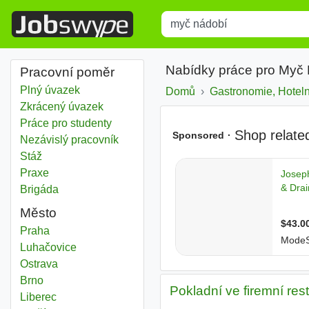
Title
Type 1 or more characters for r
Nabídky práce pro Myč
Pracovní poměr
Plný úvazek
Domů
Gastronomie, Hotelni
Zkrácený úvazek
Práce pro studenty
Nezávislý pracovník
Stáž
Praxe
Brigáda
Město
Myč nádobí
Praha
Myč nádobí
Luhačovice
Myč nádobí
Ostrava
Myč nádobí
Brno
Pokladní ve firemní res
Myč nádobí
Liberec