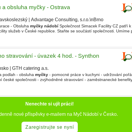
 a obsluha myčky - Ostrava
avskoslezský
|
Advantage Consulting, s.r.o.\nBrno
urace - Obsluha
myčky nádobí
Společnost Simacek Facility CZ patří
lity služeb v České republice. Staňte se součástí společnosti. Umíme 
šich potřeb a možností. - Od 134,50,-/hod
ho stravování - úvazek 4 hod. - Synthon
nsko
|
GTH catering a.s.
 a podlah - obsluha
myčky
- pomocné práce v kuchyni - udržování poř
lní české společnosti - zvýhodněné stravování - zaměstnanecké benefity 
íci - pracovní doba PO-PÁ pouze ranní směna 1000
Nenechte si ujít práci!
 denně nové příspěvky e-mailem na Myč Nádobí v Česko.
Zaregistrujte se nyní