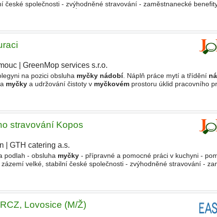
lní české společnosti - zvýhodněné stravování - zaměstnanecké benefity 
íci - pracovní doba PO-PÁ pouze ranní směna 600-14
uraci
mouc
|
GreenMop services s.r.o.
legyni na pozici obsluha
myčky nádobí
. Náplň práce mytí a třídění
ná
ha
myčky
a udržování čistoty v
myčkovém
prostoru úklid pracovního pr
m férové finanční ohodnocení stravování na směně
ho stravování Kopos
ín
|
GTH catering a.s.
|
 a podlah - obsluha
myčky
- přípravné a pomocné práci v kuchyni - po
l - zázemí velké, stabilní české společnosti - zvýhodněné stravování - 
dy 15. dne v měsíci - pracovní doba
TRCZ, Lovosice (M/Ž)