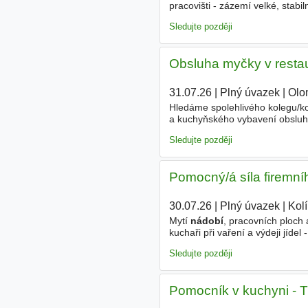
pracovišti - zázemí velké, stabi
pravidelné mzdy 15. dne v měs
Sledujte později
Obsluha myčky v resta
31.07.26
|
Plný úvazek
|
Olo
Hledáme spolehlivého kolegu/ko
a kuchyňského vybavení obslu
spolupráce s kuchyní a servise
Sledujte později
Pomocný/á síla firemní
30.07.26
|
Plný úvazek
|
Kol
Mytí
nádobí
, pracovních ploch
kuchaři při vaření a výdeji jíde
benefity - jistotu pravidelné mz
Sledujte později
Pomocník v kuchyni - 