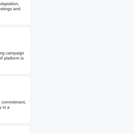
adaptation,
eetings and
ling campaign
M platform is
k, commitment,
y in a