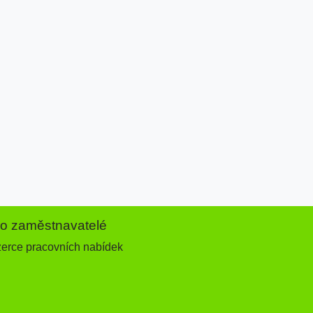
ro zaměstnavatelé
zerce pracovních nabídek