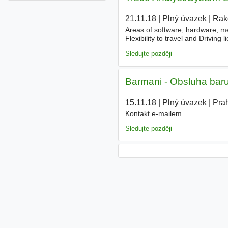
21.11.18
|
Plný úvazek
|
Rak
Areas of software, hardware, mec
Flexibility to travel and Driving
Motivation
and ability to learn 
Sledujte později
Barmani - Obsluha bar
15.11.18
|
Plný úvazek
|
Pra
Kontakt e-mailem
Sledujte později