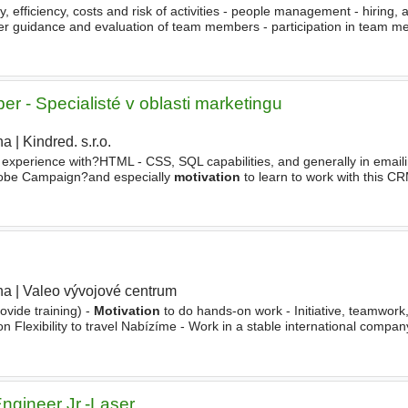
, efficiency, costs and risk of activities - people management - hiring, 
er guidance and evaluation of team members - participation in team m
omain management team, strategy ambassador
r - Specialisté v oblasti marketingu
ha
|
Kindred. s.r.o.
|
al experience with?HTML - CSS, SQL capabilities, and generally in emai
be Campaign?and especially
motivation
to learn to work with this CR
 mediální - digitální oblasti po dobu alespoň 1
ha
|
Valeo vývojové centrum
|
ovide training) -
Motivation
to do hands-on work - Initiative, teamwor
ion Flexibility to travel Nabízíme - Work in a stable international compan
ng projects with huge impact on whole
ngineer Jr.-Laser