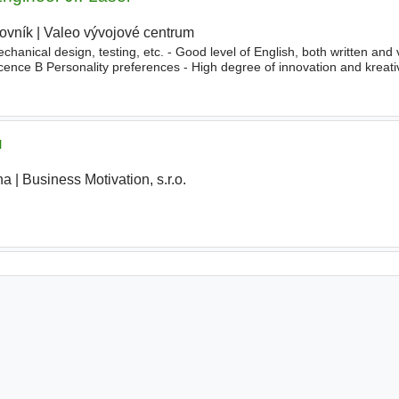
ovník
|
Valeo vývojové centrum
|
hanical design, testing, etc. - Good level of English, both written and 
 licence B Personality preferences - High degree of innovation and kreativ
quickly - Ability to work independently - Team
u
ha
|
Business Motivation, s.r.o.
|