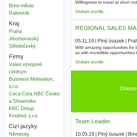
Willingness to travel at short no
Motivation
Brno-město
Okres
or interning for a management c
Sledujte později
Motivation
Rakovník
Okres
Kraj
REGIONAL SALES MA
Motivation
Praha
Kraj
Motivation
Jihomoravský
Kraj
05.11.19
|
Plný úvazek
|
Pra
Motivation
Středočeský
Kraj
With amazing opportunities for 
as with incredible opportunit
Firmy
and loyal regional team throu
Sledujte později
Valeo vývojové
centrum
Business Motivation,
s.r.o.
Získejt
Coca-Cola HBC Česko
a Slovensko
KBC Group
Kindred. s.r.o.
Team Leader
Cizí jazyky
10.05.19
|
Plný úvazek
|
Brn
Německy