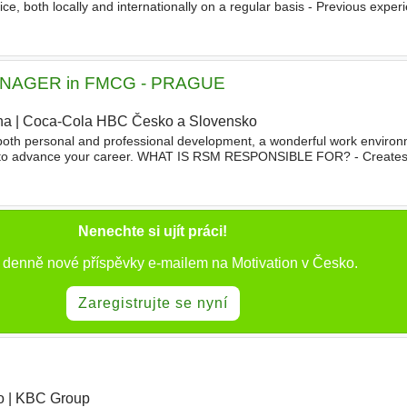
tice, both locally and internationally on a regular basis - Previous expe
onsulting firm/ energy sector firm preferred
NAGER in FMCG - PRAGUE
ha
|
Coca-Cola HBC Česko a Slovensko
|
both personal and professional development, a wonderful work environ
ies to advance your career. WHAT IS RSM RESPONSIBLE FOR? - Create
gh engagement
motivation
and support towards individuals in his
Nenechte si ujít práci!
e denně nové příspěvky e-mailem na Motivation v Česko.
Zaregistrujte se nyní
o
|
KBC Group
|