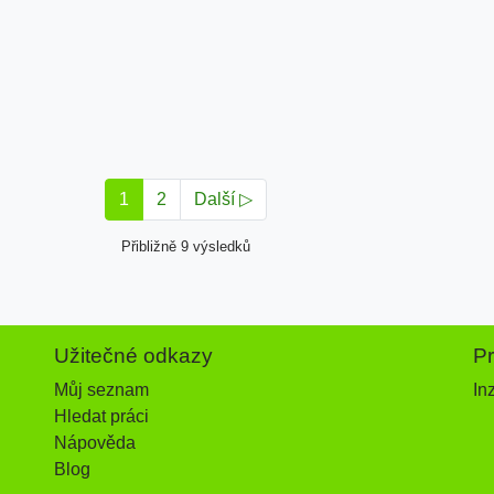
1
2
Další ▷
Přibližně 9 výsledků
Užitečné odkazy
P
Můj seznam
In
Hledat práci
Nápověda
Blog