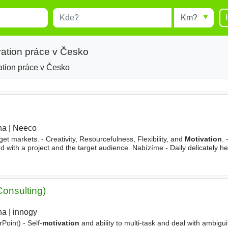
Místo
Radius
esults.
Type 1 or more characters for
results.
vation práce v Česko
ation práce v Česko
ha
|
Neeco
|
get markets. - Creativity, Resourcefulness, Flexibility, and
Motivation
. 
 with a project and the target audience. Nabízíme - Daily delicately he
 office - Work on international projects
onsulting)
ha
|
innogy
|
Point) - Self-
motivation
and ability to multi-task and deal with ambigui