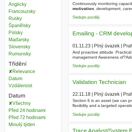
Continuously monitoring capacity
Anglicky
motivation
, development, care
Francouzsky
huddles - to be part of the d
Sledujte později
Rusky
Španělsky
Polsky
Emailing - CRM develope
Maďarsky
01.11.23
|
Plný úvazek
|
Pra
Slovensky
And proactive attitude. Practic
Rumunsky
management Awareness of?Ado
an advantage. Předchozí praxe v
Třídění
Sledujte později
Relevance
Datum
Validation Technician
Vzdálenost
22.11.18
|
Plný úvazek
|
Pra
Datum
Section 6 is an asset (we can pr
Všechny
flexibility and a targeted operat
Před 24 hodinami
multinational team on challengi
Sledujte později
Před 72 hodinami
Minulý týden
Trace Analyst/System E