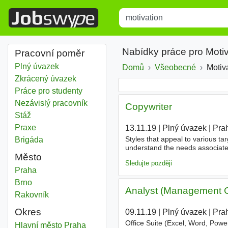
Title
Type 1 or more characters for r
Nabídky práce pro Moti
Pracovní poměr
Plný úvazek
Domů
Všeobecné
Motiv
Zkrácený úvazek
Práce pro studenty
Nezávislý pracovník
Copywriter
Stáž
Praxe
13.11.19
|
Plný úvazek
|
Pra
Styles that appeal to various tar
Brigáda
understand the needs associated
Město
breakfast and snacks right in the
Sledujte později
Motivation
Praha
Motivation
Brno
Analyst (Management C
Motivation
Rakovník
Okres
09.11.19
|
Plný úvazek
|
Pra
Office Suite (Excel, Word, Power
Motivation
Hlavní město Praha
Okres