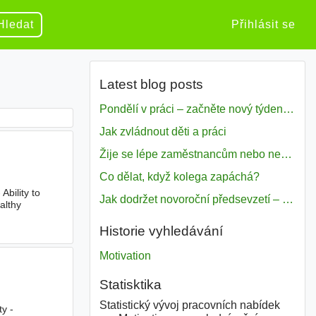
Hledat
Přihlásit se
Latest blog posts
Pondělí v práci – začněte nový týden s motivací
Jak zvládnout děti a práci
Žije se lépe zaměstnancům nebo nezavislým pracovníkům
Co dělat, když kolega zapáchá?
- Ability to
Jak dodržet novoroční předsevzetí – naše tipy pro dobrý začátek roku 2018
althy
Historie vyhledávání
Motivation
Statisktika
Statistický vývoj pracovních nabídek
ty -