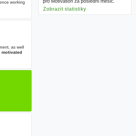
pro Motivation za poslední měsíc.
rience working
Zobrazit statistiky
pro Motivation
ment, as well
s
motivated