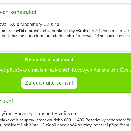
vých konstrukcí
ava
|
Xylo Machinery CZ s.r.o.
|
na pracovišti o průběžná kontrola kvality výrobků o čištění strojů a zaří
ní Nabízíme o moderní prostředí stabilní a rozvíjející se společnosti 
ozvoj a růst První kontakt e-mailem
Nenechte si ujít práci!
ové příspěvky e-mailem na Montéři Kovových Konstrukcí v Česk
Zaregistrujte se nyní
rukcí
hýšov
|
Faiveley Transport Plzeň s.r.o.
|
 vlakových souprav. pracovní doba 600 - 1400 Požadavky schopnost čí
 pečlivost Nabízíme - 5 týdnů dovolené4 sickday, penzijní připojištění
s, odměny za pracovní výročí a darov