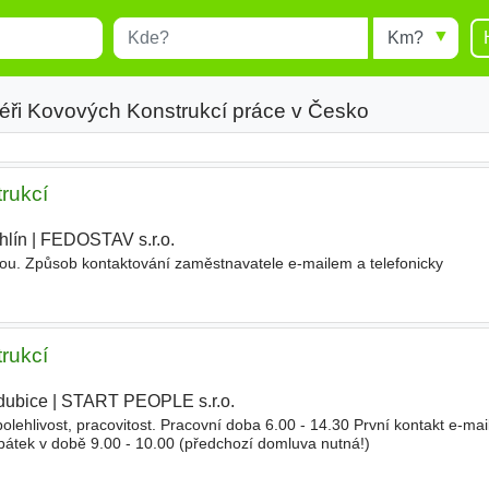
Místo
Radius
esults.
Type 1 or more characters for
results.
éři Kovových Konstrukcí práce v Česko
rukcí
hlín
|
FEDOSTAV s.r.o.
|
dou. Způsob kontaktování zaměstnavatele e-mailem a telefonicky
rukcí
dubice
|
START PEOPLE s.r.o.
|
ehlivost, pracovitost. Pracovní doba 6.00 - 14.30 První kontakt e-mai
pátek v době 9.00 - 10.00 (předchozí domluva nutná!)