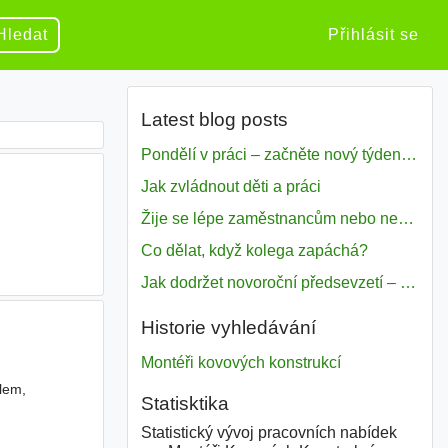
Hledat
Přihlásit se
Latest blog posts
Pondělí v práci – začněte nový týden s motivací
Jak zvládnout děti a práci
Žije se lépe zaměstnancům nebo nezavislým pracovníkům
Co dělat, když kolega zapáchá?
Jak dodržet novoroční předsevzetí – naše tipy pro dobrý začátek roku 2018
Historie vyhledávání
Montéři kovových konstrukcí
lem,
Statisktika
Statistický vývoj pracovních nabídek