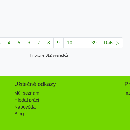
3
4
5
6
7
8
9
10
…
39
Další ▷
Přibližně 312 výsledků
Užitečné odkazy
P
Můj seznam
In
Hledat práci
Nápověda
Blog