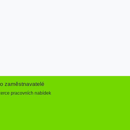
ro zaměstnavatelé
zerce pracovních nabídek