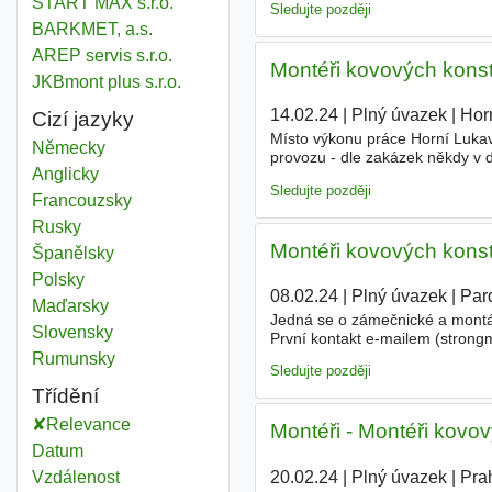
START MAX s.r.o.
Sledujte později
BARKMET, a.s.
AREP servis s.r.o.
Montéři kovových konst
JKBmont plus s.r.o.
14.02.24
|
Plný úvazek
|
Hor
Cizí jazyky
Místo výkonu práce Horní Lukav
Německy
provozu - dle zakázek někdy v
Anglicky
telefonu vždy čt nebo pá od 13
Sledujte později
Francouzsky
Rusky
Montéři kovových konst
Španělsky
Polsky
08.02.24
|
Plný úvazek
|
Par
Maďarsky
Jedná se o zámečnické a montá
Slovensky
První kontakt e-mailem (strong
Rumunsky
Sledujte později
Třídění
Relevance
Montéři - Montéři kovo
Datum
20.02.24
|
Plný úvazek
|
Pra
Vzdálenost