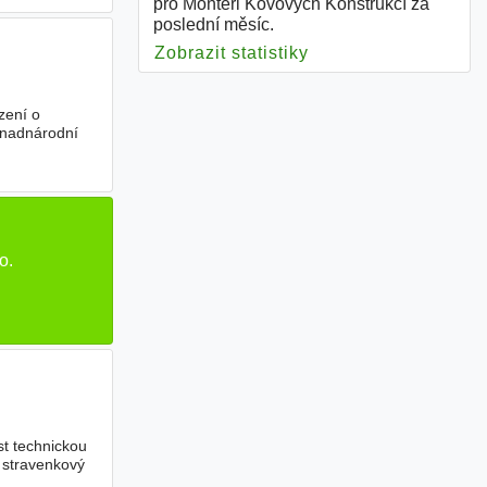
pro Montéři Kovových Konstrukcí za
poslední měsíc.
Zobrazit statistiky
pro Montéři Kovovýc
zení o
s nadnárodní
o.
st technickou
, stravenkový