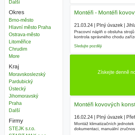
Další
města
Okres
Montéři - Montéři kovo
Montéři kovových konstrukcí
Brno-město
Okres
21.03.24
|
Plný úvazek
|
Jihl
Montéři kovových konstrukcí
Hlavní město Praha
Okres
Pracovní náplň o obsluha strojů 
Montéři kovových konstrukcí
Ostrava-město
Okres
kontrola správného chodu zaříze
Montéři kovových konstrukcí
Litoměřice
Okres
působností o odborný profesní r
Sledujte později
Montéři kovových konstrukcí
Chrudim
Okres
More
districts
Kraj
Získejte denně n
Montéři kovových konstrukcí
Moravskoslezský
Kraj
Montéři kovových konstrukcí
Pardubický
Kraj
Montéři kovových konstrukcí
Ústecký
Kraj
Montéři kovových konstrukcí
Jihomoravský
Kraj
Montéři kovových konstrukcí
Praha
Kraj
Montéři kovových konst
Další
kraj
16.02.24
|
Plný úvazek
|
Pře
Firmy
Montáž klimatizačních jednotek
STEJK s.r.o.
dokumentaci, manuální zručnost,
paušál, flexipasy, vánoční bonu