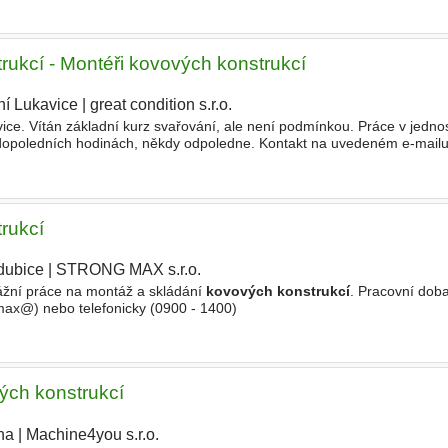
rukcí - Montéři kovových konstrukcí
ní Lukavice
|
great condition s.r.o.
|
ice. Vítán základní kurz svařování, ale není podmínkou. Práce v jed
 dopoledních hodinách, někdy odpoledne. Kontakt na uvedeném e-mail
00 do 1900
rukcí
dubice
|
STRONG MAX s.r.o.
|
žní práce na montáž a skládání
kovových konstrukcí
. Pracovní dob
max@) nebo telefonicky (0900 - 1400)
vých konstrukcí
ha
|
Machine4you s.r.o.
|