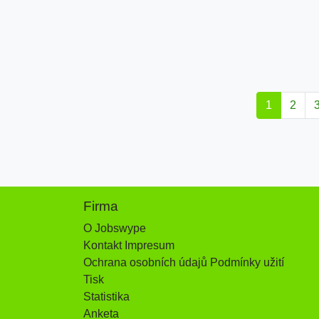
1
2
Firma
O Jobswype
Kontakt Impresum
Ochrana osobních údajů Podmínky užití
Tisk
Statistika
Anketa