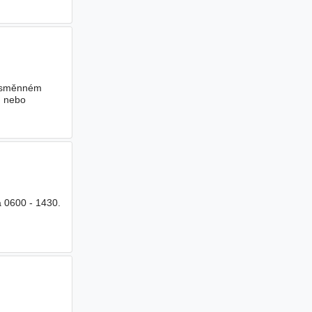
nosměnném
u nebo
a 0600 - 1430.