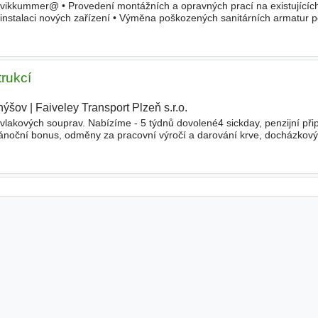
vikkummer@ • Provedení montážních a opravných prací na existujícíc
o instalaci nových zařízení • Výměna poškozených sanitárních armatur 
rvků armatury • Odstraňování poruch v
rukcí
hýšov
|
Faiveley Transport Plzeň s.r.o.
|
vlakových souprav. Nabízíme - 5 týdnů dovolené4 sickday, penzijní připo
 vánoční bonus, odměny za pracovní výročí a darování krve, docházkov