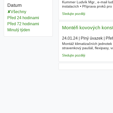
Kummer Ludvík Mgr., e-mail lud
Datum
instalacích • Příprava prvků pr
nadřízeného • Montáž nových p
Všechny
Sledujte později
Před 24 hodinami
Před 72 hodinami
Montéři kovových konst
Minulý týden
24.01.24
|
Plný úvazek
|
Pře
Montáž klimatizačních jednotek 
stravenkový paušál, flexipasy,
kontakt e-mailem, telefonicky
Sledujte později