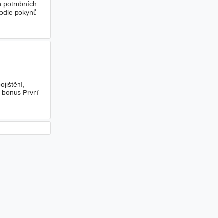
h potrubních
podle pokynů
jištění,
ý bonus První