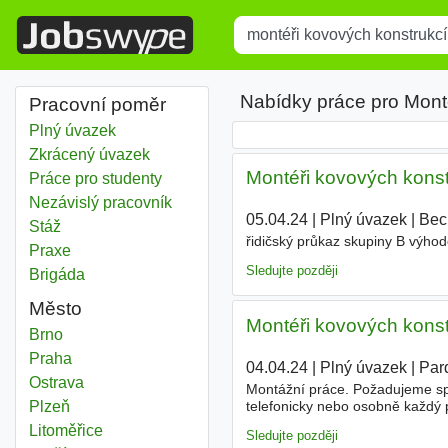
Title
Type 1 or more characters for r
Nabídky práce pro Mont
Pracovní poměr
Plný úvazek
Zkrácený úvazek
Montéři kovových konst
Práce pro studenty
Nezávislý pracovník
05.04.24
|
Plný úvazek
|
Bec
Stáž
řidičský průkaz skupiny B výho
Praxe
Sledujte později
Brigáda
Město
Montéři kovových konst
Montéři kovových konstrukcí
Brno
Montéři kovových konstrukcí
Praha
04.04.24
|
Plný úvazek
|
Par
Montéři kovových konstrukcí
Ostrava
Montážní práce. Požadujeme spol
telefonicky nebo osobně každý 
Montéři kovových konstrukcí
Plzeň
Montéři kovových konstrukcí
Litoměřice
Sledujte později