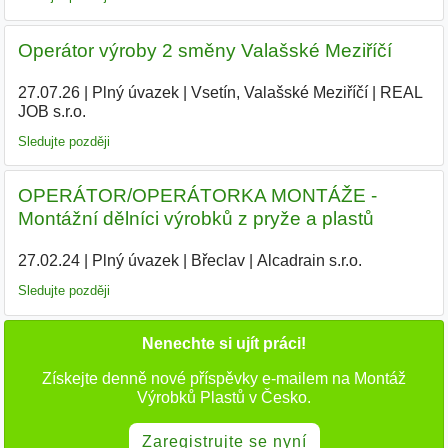
Operátor výroby 2 směny Valašské Meziříčí
27.07.26
|
Plný úvazek
|
Vsetín, Valašské Meziříčí
|
REAL
JOB s.r.o.
|
Sledujte později
OPERÁTOR/OPERÁTORKA MONTÁŽE -
Montážní dělníci výrobků z pryže a plastů
27.02.24
|
Plný úvazek
|
Břeclav
|
Alcadrain s.r.o.
|
Sledujte později
Nenechte si ujít práci!
Získejte denně nové příspěvky e-mailem na Montáž
Výrobků Plastů v Česko.
Zaregistrujte se nyní