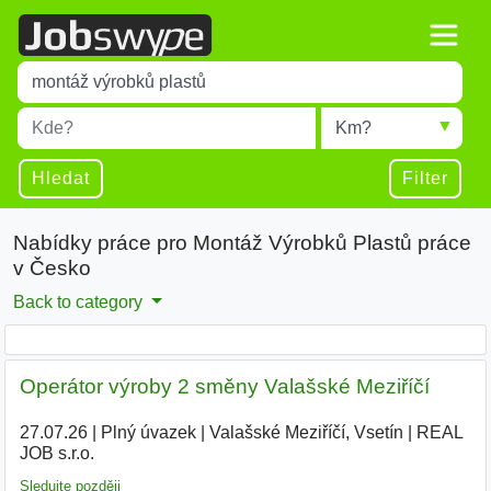
Title
Type 1 or more characters for results.
Místo
Radius
Type 1 or more characters for results.
Hledat
Filter
Nabídky práce pro Montáž Výrobků Plastů práce
v Česko
Back to category
Operátor výroby 2 směny Valašské Meziříčí
27.07.26
|
Plný úvazek
|
Valašské Meziříčí, Vsetín
|
REAL
JOB s.r.o.
|
Sledujte později