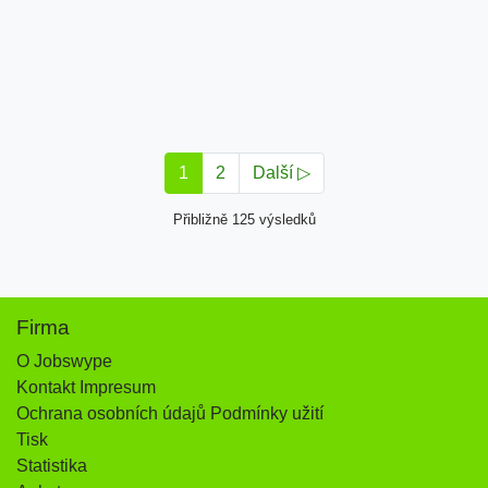
1
2
Další ▷
Přibližně 125 výsledků
Firma
O Jobswype
Kontakt Impresum
Ochrana osobních údajů Podmínky užití
Tisk
Statistika