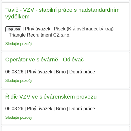
Tavič - VZV - stabilní práce s nadstandardním
výdělkem
|
|
Plný úvazek
|
Písek (Královéhradecký kraj)
|
Top Job
Triangle Recruitment CZ s.r.o.
|
Sledujte později
Operátor ve slévárně - Odlévač
06.08.26
|
Plný úvazek
|
Brno
|
Dobrá práce
Sledujte později
Řidič VZV ve slévárenském provozu
06.08.26
|
Plný úvazek
|
Brno
|
Dobrá práce
Sledujte později