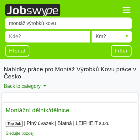
Title
Type 1 or more characters for results.
Místo
Radius
Type 1 or more characters for results.
Hledat
Filter
Nabídky práce pro Montáž Výrobků Kovu práce v
Česko
Back to category
Montážní dělník/dělnice
|
|
Plný úvazek
|
Blatná
|
LEIFHEIT s.r.o.
Top Job
Sledujte později